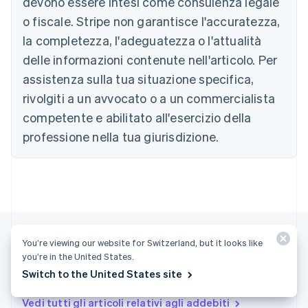
devono essere intesi come consulenza legale
Brasile
o fiscale. Stripe non garantisce l'accuratezza,
Português
English
la completezza, l'adeguatezza o l'attualità
Bulgaria
English
delle informazioni contenute nell'articolo. Per
Canada
assistenza sulla tua situazione specifica,
English
Français
Cina continentale
rivolgiti a un avvocato o a un commercialista
简体中文
English
competente e abilitato all'esercizio della
Cipro
professione nella tua giurisdizione.
English
Croazia
English
Italiano
Danimarca
English
Emirati Arabi Uniti
English
Estonia
You’re viewing our website for Switzerland, but it looks like
English
you’re in the United States.
Finlandia
Altri articoli
Switch to the United States site
English
Svenska
Francia
Vedi tutti gli articoli relativi agli addebiti
Français
English