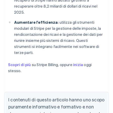
recupero di Stripe hanno aiutato gli utenti a
recuperare oltre 8,2 miliardi di dollari di ricavi nel
2025.
Aumentare l'efficienza:
utilizza gli strumenti
modulari di Stripe per la gestione delle imposte, la
rendicontazione dei ricavi e la gestione dei dati per
riunire insieme più sistemi di ricavo. Questi
strumenti si integrano facilmente nei software di
terze parti.
Scopri di più
su Stripe Billing, oppure
inizia
oggi
stesso.
Australia
English
Austria
I contenuti di questo articolo hanno uno scopo
Deutsch
English
puramente informativo e formativo e non
Belgio
Nederlands
Français
Deutsch
English