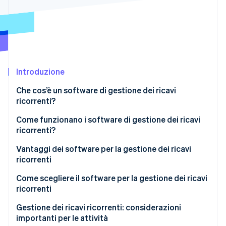
Scopri cosa ti aspetta
Radar
Ecosistema
Prevenzione delle frodi
Partner
Atlas
Stripe App Marketplace
Costituzione di start-up
Introduzione
Climate
Rimozione del carbonio
Che cos’è un software di gestione dei ricavi
Identity
ricorrenti?
Verifica online dell'identità
Come funzionano i software di gestione dei ricavi
ricorrenti?
Vantaggi dei software per la gestione dei ricavi
ricorrenti
Stripe Sessions 2026
Scopri come Stripe sta costruendo l'infrastruttura economi
Come scegliere il software per la gestione dei ricavi
Guarda ora
ricorrenti
Gestione dei ricavi ricorrenti: considerazioni
importanti per le attività