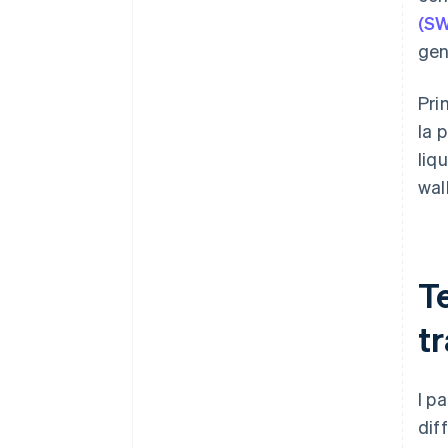
(SW
gen
Pri
la 
liq
wal
T
tr
I p
dif