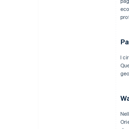
pag
eco
pro
Pa
I c
Que
geo
Wa
Nell
Ori