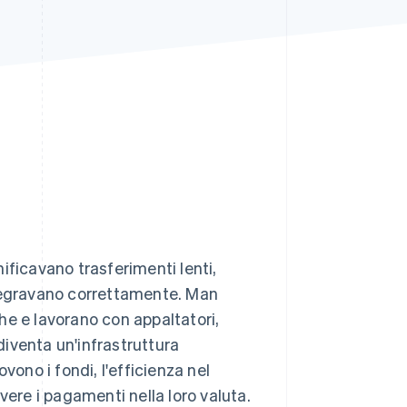
Stripe Sessions 2026
Scopri come Stripe sta
costruendo
l'infrastruttura
economica per l'IA.
Guarda ora
ificavano trasferimenti lenti,
ntegravano correttamente. Man
he e lavorano con appaltatori,
iventa un'infrastruttura
vono i fondi, l'efficienza nel
vere i pagamenti nella loro valuta.