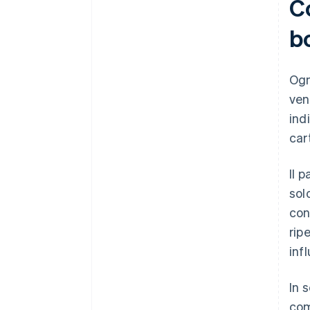
C
bo
Ogn
ven
ind
car
Il 
sol
con
rip
inf
In 
com