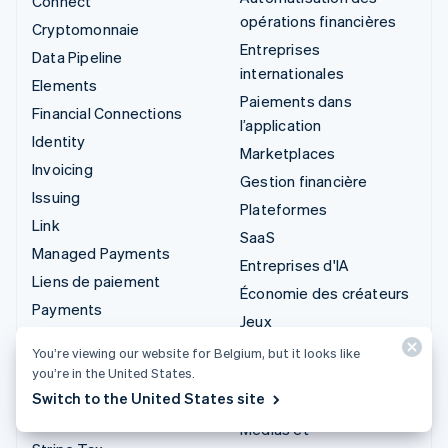
Connect
opérations financières
Cryptomonnaie
Entreprises
Data Pipeline
internationales
Elements
Paiements dans
Financial Connections
l’application
Identity
Marketplaces
Invoicing
Gestion financière
Issuing
Plateformes
Link
SaaS
Managed Payments
Entreprises d'IA
Liens de paiement
Économie des créateurs
Payments
Jeux
Payouts
Hôtellerie, voyages et
You’re viewing our website for Belgium, but it looks like
Radar
loisirs
you’re in the United States.
Revenue Recognition
Switch to the United States site
Assurance
Stripe Sigma
Médias et