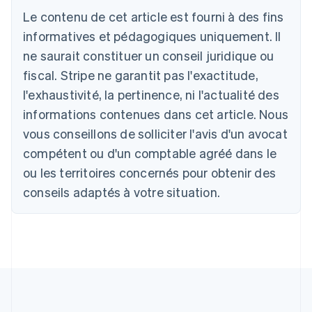
Le contenu de cet article est fourni à des fins
informatives et pédagogiques uniquement. Il
Allemagne
ne saurait constituer un conseil juridique ou
Deutsch
English
fiscal. Stripe ne garantit pas l'exactitude,
Australie
l'exhaustivité, la pertinence, ni l'actualité des
English
Autriche
informations contenues dans cet article. Nous
Deutsch
English
vous conseillons de solliciter l'avis d'un avocat
Belgique
Nederlands
Français
Deutsch
English
compétent ou d'un comptable agréé dans le
Brésil
ou les territoires concernés pour obtenir des
Português
English
Bulgarie
conseils adaptés à votre situation.
English
Canada
English
Français
Chine continentale
简体中文
English
Chypre
English
Croatie