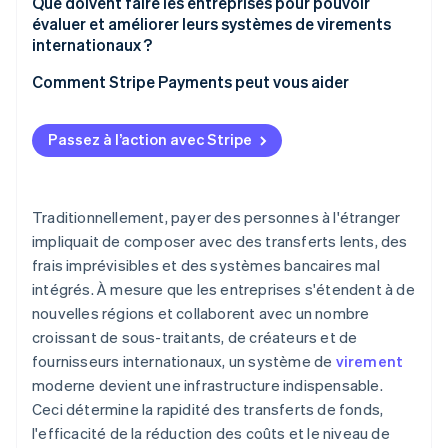
Couverture
Complexité réglementaire
Que doivent faire les entreprises pour pouvoir
Wallets et monnaie mobile
évaluer et améliorer leurs systèmes de virements
Économie unitaire
Stratégie monétaire et risque de change
internationaux ?
Plateformes de virements intégrées
Frais et coûts imprévisibles
Comment Stripe Payments peut vous aider
Frais généraux internes
Passez à l’action avec Stripe
Visibilité limitée
Traditionnellement, payer des personnes à l'étranger
impliquait de composer avec des transferts lents, des
frais imprévisibles et des systèmes bancaires mal
intégrés. À mesure que les entreprises s'étendent à de
nouvelles régions et collaborent avec un nombre
croissant de sous-traitants, de créateurs et de
fournisseurs internationaux, un système de
virement
moderne devient une infrastructure indispensable.
Ceci détermine la rapidité des transferts de fonds,
l'efficacité de la réduction des coûts et le niveau de