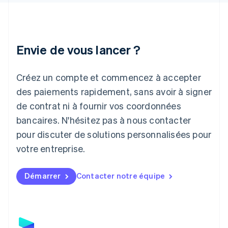
English
Irlande
English
Italie
Italiano
English
Envie de vous lancer ?
Japon
日本語
English
Créez un compte et commencez à accepter
Lettonie
English
des paiements rapidement, sans avoir à signer
Liechtenstein
de contrat ni à fournir vos coordonnées
Deutsch
English
Lituanie
bancaires. N'hésitez pas à nous contacter
English
pour discuter de solutions personnalisées pour
Luxembourg
votre entreprise.
Français
Deutsch
English
Malaisie
English
简体中文
Démarrer
Contacter notre équipe
Malte
English
Mexique
Español
English
Norvège