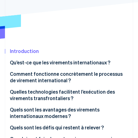
Découvrez les prochaines évolutions
Commerce en ligne
Radar
Prévention de la fraude
Écosystème
Atlas
Constitution de start-up
Partenaires
Climate
Stripe App Marketplace
Élimination du carbone
Introduction
Identity
Qu’est-ce que les virements internationaux ?
Vérification de l'identité
Comment fonctionne concrètement le processus
de virement international ?
Quelles technologies facilitent l’exécution des
virements transfrontaliers ?
Stripe Sessions 2026
Découvrez comment Stripe construit l’infrastructure écono
SWIFT et banque correspondante
Quels sont les avantages des virements
Regarder la vidéo
internationaux modernes ?
Réseaux bancaires locaux
Rapidité
Quels sont les défis qui restent à relever ?
Paiements Push par carte bancaire