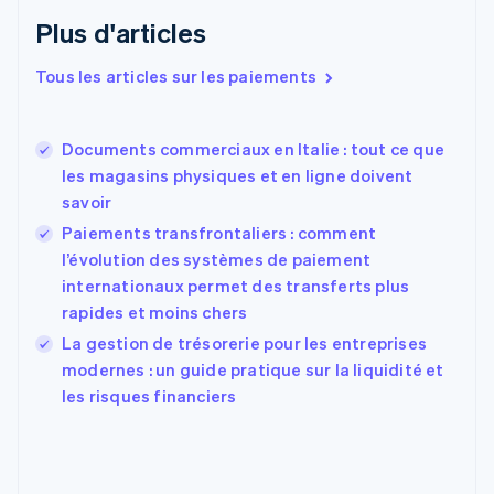
English
Italiano
Plus d'articles
Danemark
English
Émirats arabes unis
Tous les articles sur les paiements
English
Espagne
Español
English
Documents commerciaux en Italie : tout ce que
Estonie
les magasins physiques et en ligne doivent
English
savoir
États-Unis
Paiements transfrontaliers : comment
English
Español
简体中文
Finlande
l’évolution des systèmes de paiement
English
Svenska
internationaux permet des transferts plus
France
rapides et moins chers
Français
English
La gestion de trésorerie pour les entreprises
Gibraltar
English
modernes : un guide pratique sur la liquidité et
Grèce
les risques financiers
English
Hongrie
English
Inde