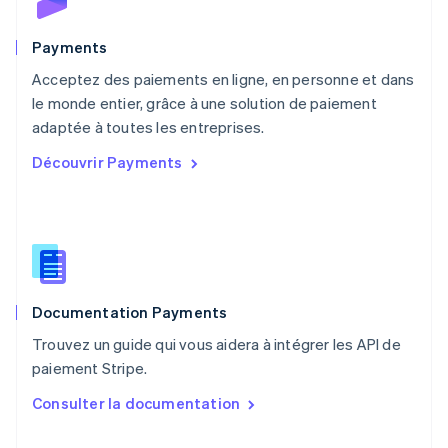
English
Nouvelle-Zélande
English
Payments
Pays-Bas
Acceptez des paiements en ligne, en personne et dans
Nederlands
English
le monde entier, grâce à une solution de paiement
Pologne
English
adaptée à toutes les entreprises.
Portugal
Découvrir Payments
Português
English
R.A.S. de Hong Kong, Chine
English
简体中文
République tchèque
English
Roumanie
English
Documentation Payments
Royaume-Uni
English
Trouvez un guide qui vous aidera à intégrer les API de
Singapour
paiement Stripe.
English
简体中文
Slovaquie
Consulter la documentation
English
Slovénie