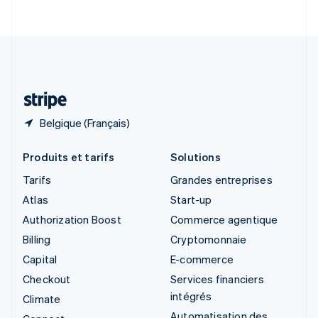
English
Italiano
Suède
Svenska
English
Suisse
Deutsch
Français
Italiano
English
Thaïlande
ไทย
English
Belgique (Français)
Produits et tarifs
Solutions
Tarifs
Grandes entreprises
Atlas
Start-up
Authorization Boost
Commerce agentique
Billing
Cryptomonnaie
Capital
E-commerce
Checkout
Services financiers
intégrés
Climate
Automatisation des