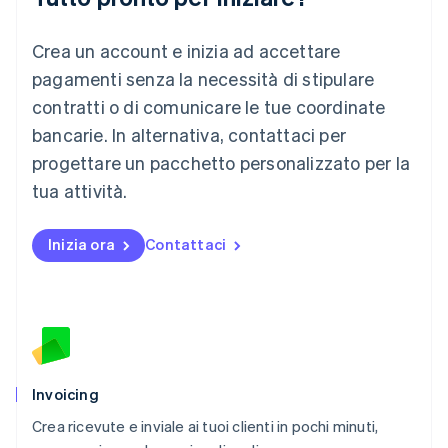
Lussemburgo
Crea un account e inizia ad accettare
Français
Deutsch
English
Malaysia
pagamenti senza la necessità di stipulare
English
简体中文
contratti o di comunicare le tue coordinate
Malta
English
bancarie. In alternativa, contattaci per
Messico
progettare un pacchetto personalizzato per la
Español
English
Norvegia
tua attività.
English
Nuova Zelanda
Inizia ora
Contattaci
English
Paesi Bassi
Nederlands
English
Polonia
English
Portogallo
Português
English
RAS di Hong Kong, Cina
Invoicing
English
简体中文
Crea ricevute e inviale ai tuoi clienti in pochi minuti,
Regno Unito
English