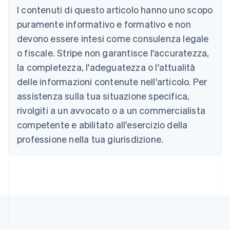
Deutsch
English
I contenuti di questo articolo hanno uno scopo
Belgio
puramente informativo e formativo e non
Nederlands
Français
Deutsch
English
Brasile
devono essere intesi come consulenza legale
Português
English
o fiscale. Stripe non garantisce l'accuratezza,
Bulgaria
la completezza, l'adeguatezza o l'attualità
English
Canada
delle informazioni contenute nell'articolo. Per
English
Français
assistenza sulla tua situazione specifica,
Cina continentale
简体中文
English
rivolgiti a un avvocato o a un commercialista
Cipro
competente e abilitato all'esercizio della
English
Croazia
professione nella tua giurisdizione.
English
Italiano
Danimarca
English
Emirati Arabi Uniti
English
Estonia
English
Finlandia