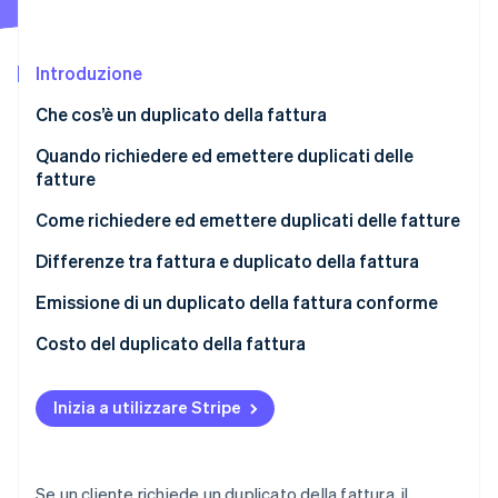
Scopri cosa ti aspetta
Radar
Ecosistema
Prevenzione delle frodi
Introduzione
Partner
Atlas
Che cos’è un duplicato della fattura
Stripe App Marketplace
Costituzione di start-up
Quando richiedere ed emettere duplicati delle
Climate
Rimozione del carbonio
fatture
Identity
Come richiedere ed emettere duplicati delle fatture
Verifica online dell'identità
Differenze tra fattura e duplicato della fattura
Emissione di un duplicato della fattura conforme
Costo del duplicato della fattura
Stripe Sessions 2026
Scopri come Stripe sta costruendo l'infrastruttura economi
Guarda ora
Inizia a utilizzare Stripe
Se un cliente richiede un duplicato della fattura, il