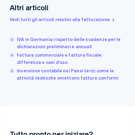
English
Svenska
Altri articoli
Francia
Français
English
Vedi tutti gli articoli relativi alla fatturazione
Germania
Deutsch
English
Giappone
日本語
English
IVA in Germania: rispetto delle scadenze per le
Gibilterra
dichiarazioni preliminari e annuali
English
Fattura commerciale e fattura fiscale:
Grecia
differenza e casi d'uso
English
India
Inversione contabile nei Paesi terzi: come le
English
attività tedesche emettono fatture conformi
Irlanda
English
Italia
Italiano
English
Lettonia
English
Liechtenstein
Deutsch
English
Lituania
Tutto pronto per iniziare?
English