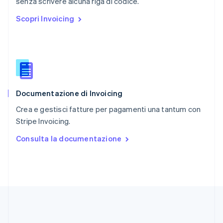
senza scrivere alcuna riga di codice.
Repubblica Ceca
Scopri Invoicing
English
Romania
English
Singapore
English
简体中文
Slovacchia
English
Documentazione di Invoicing
Slovenia
English
Italiano
Crea e gestisci fatture per pagamenti una tantum con
Spagna
Stripe Invoicing.
Español
English
Stati Uniti
Consulta la documentazione
English
Español
简体中文
Svezia
Svenska
English
Svizzera
Deutsch
Français
Italiano
English
Thailandia
ไทย
English
Ungheria
English