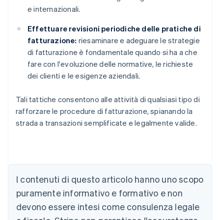
e internazionali.
Effettuare revisioni periodiche delle pratiche di
fatturazione:
riesaminare e adeguare le strategie
di fatturazione è fondamentale quando si ha a che
fare con l'evoluzione delle normative, le richieste
dei clienti e le esigenze aziendali.
Tali tattiche consentono alle attività di qualsiasi tipo di
rafforzare le procedure di fatturazione, spianando la
strada a transazioni semplificate e legalmente valide.
Australia
English
Austria
I contenuti di questo articolo hanno uno scopo
Deutsch
English
puramente informativo e formativo e non
Belgio
devono essere intesi come consulenza legale
Nederlands
Français
Deutsch
English
Brasile