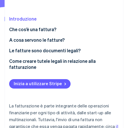
Scopri cosa ti aspetta
Radar
Ecosistema
Prevenzione delle frodi
Introduzione
Partner
Atlas
Che cos’è una fattura?
Stripe App Marketplace
Costituzione di start-up
A cosa servono le fatture?
Climate
Rimozione del carbonio
Le fatture sono documenti legali?
Identity
Verifica online dell'identità
Come creare tutele legali in relazione alla
fatturazione
Inizia a utilizzare Stripe
Stripe Sessions 2026
Scopri come Stripe sta costruendo l'infrastruttura economi
Guarda ora
La fatturazione è parte integrante delle operazioni
finanziarie per ogni tipo di attività, dalle start-up alle
multinazionali. Tuttavia, l'invio di una fattura non
garantisce che essa venga pagata rapidamente: circa
il