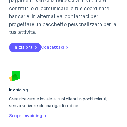
pagamenti senza la necessità di stipulare
English
简体中文
contratti o di comunicare le tue coordinate
Malta
English
bancarie. In alternativa, contattaci per
Messico
progettare un pacchetto personalizzato per la
Español
English
Norvegia
tua attività.
English
Nuova Zelanda
Inizia ora
Contattaci
English
Paesi Bassi
Nederlands
English
Polonia
English
Portogallo
Português
English
RAS di Hong Kong, Cina
Invoicing
English
简体中文
Crea ricevute e inviale ai tuoi clienti in pochi minuti,
Regno Unito
English
senza scrivere alcuna riga di codice.
Repubblica Ceca
Scopri Invoicing
English
Romania