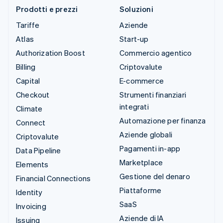
Prodotti e prezzi
Soluzioni
Tariffe
Aziende
Atlas
Start-up
Authorization Boost
Commercio agentico
Billing
Criptovalute
Capital
E-commerce
Checkout
Strumenti finanziari
integrati
Climate
Automazione per finanza
Connect
Aziende globali
Criptovalute
Pagamenti in-app
Data Pipeline
Marketplace
Elements
Gestione del denaro
Financial Connections
Piattaforme
Identity
SaaS
Invoicing
Aziende di IA
Issuing