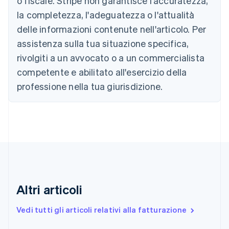
o fiscale. Stripe non garantisce l'accuratezza,
Português
English
la completezza, l'adeguatezza o l'attualità
Bulgaria
English
delle informazioni contenute nell'articolo. Per
Canada
assistenza sulla tua situazione specifica,
English
Français
Cina continentale
rivolgiti a un avvocato o a un commercialista
简体中文
English
competente e abilitato all'esercizio della
Cipro
professione nella tua giurisdizione.
English
Croazia
English
Italiano
Danimarca
English
Emirati Arabi Uniti
English
Estonia
English
Finlandia
Altri articoli
English
Svenska
Francia
Vedi tutti gli articoli relativi alla fatturazione
Français
English
Germania