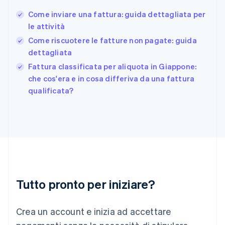
Deutsch
English
Come inviare una fattura: guida dettagliata per
Giappone
日本語
English
le attività
Gibilterra
Come riscuotere le fatture non pagate: guida
English
dettagliata
Grecia
English
Fattura classificata per aliquota in Giappone:
India
che cos'era e in cosa differiva da una fattura
English
qualificata?
Irlanda
English
Italia
Italiano
English
Lettonia
English
Liechtenstein
Deutsch
English
Lituania
Tutto pronto per iniziare?
English
Lussemburgo
Crea un account e inizia ad accettare
Français
Deutsch
English
Malaysia