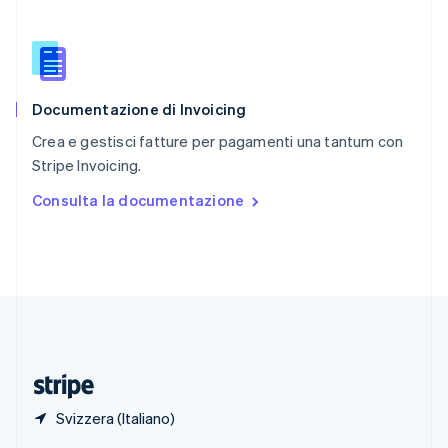
English
Singapore
English
简体中文
Slovacchia
English
Documentazione di Invoicing
Slovenia
English
Italiano
Crea e gestisci fatture per pagamenti una tantum con
Spagna
Stripe Invoicing.
Español
English
Stati Uniti
Consulta la documentazione
English
Español
简体中文
Svezia
Svenska
English
Svizzera
Deutsch
Français
Italiano
English
Thailandia
ไทย
English
Ungheria
English
Svizzera (Italiano)