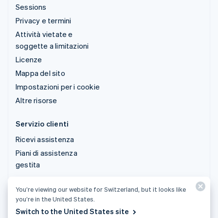
Sessions
Privacy e termini
Attività vietate e
soggette a limitazioni
Licenze
Mappa del sito
Impostazioni per i cookie
Altre risorse
Servizio clienti
Ricevi assistenza
Piani di assistenza
gestita
You’re viewing our website for Switzerland, but it looks like
© 2026 Stripe, LLC
you’re in the United States.
Switch to the United States site