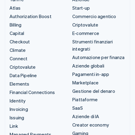
Atlas
Start-up
Authorization Boost
Commercio agentico
Billing
Criptovalute
Capital
E-commerce
Checkout
Strumenti finanziari
integrati
Climate
Automazione per finanza
Connect
Aziende globali
Criptovalute
Pagamenti in-app
Data Pipeline
Marketplace
Elements
Gestione del denaro
Financial Connections
Piattaforme
Identity
SaaS
Invoicing
Aziende di IA
Issuing
Creator economy
Link
Gaming
Managed Payments