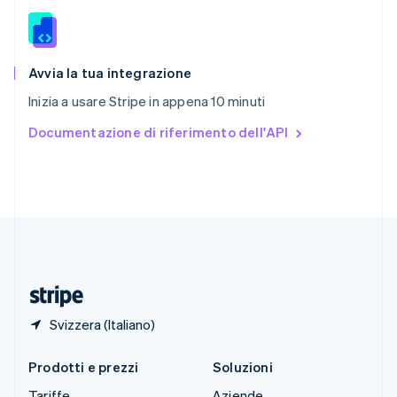
Slovacchia
English
Slovenia
English
Italiano
Avvia la tua integrazione
Spagna
Inizia a usare Stripe in appena 10 minuti
Español
English
Stati Uniti
Documentazione di riferimento dell'API
English
Español
简体中文
Svezia
Svenska
English
Svizzera
Deutsch
Français
Italiano
English
Thailandia
ไทย
English
Ungheria
English
Svizzera (Italiano)
Prodotti e prezzi
Soluzioni
Tariffe
Aziende