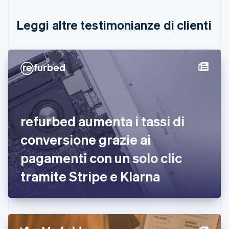
Canada
English
Français
Leggi altre testimonianze di clienti
Cina continentale
简体中文
English
Cipro
English
Croazia
English
Italiano
Danimarca
English
Emirati Arabi Uniti
refurbed aumenta i tassi di
English
Estonia
conversione grazie ai
English
pagamenti con un solo clic
Finlandia
English
Svenska
tramite Stripe e Klarna
Francia
Français
English
Germania
Deutsch
English
Giappone
日本語
English