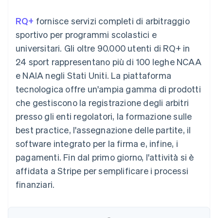
utente
Automazione
Gestione del denaro
Gestire gli
flessibile
Metodi di
della contabilità
Roadmap del prodotto
Piattaforme
abbonamenti
RQ+
fornisce servizi completi di arbitraggio
pagamento
Stripe Sigma
Conferenza annuale
SaaS
Offrire addebiti in base
Accesso a
Report
Sessions
sportivo per programmi scolastici e
all'utilizzo
oltre 125
personalizzati
Lavora con noi
Emettere carte
universitari. Gli oltre 90.000 utenti di RQ+ in
Terminal
Data Pipeline
Sala stampa
garantite da stablecoin
Pagamenti di
Sincronizzazione
Stripe Press
24 sport rappresentano più di 100 leghe NCAA
Per settore
persona
dei dati
Esegui il provisioning e
e NAIA negli Stati Uniti. La piattaforma
Authorization
gestisci i servizi con gli
Boost
Aziende di IA
agenti
tecnologica offre un'ampia gamma di prodotti
Accettazione
Creator economy
Recapiti
che gestiscono la registrazione degli arbitri
ottimizzata
Gaming
Link
Ospitalità, viaggi e
Contattaci
presso gli enti regolatori, la formazione sulle
Pagamento
tempo libero
Diventa nostro partner
Risorse
Assicurazione
best practice, l'assegnazione delle partite, il
accelerato
Media e
Financial
software integrato per la firma e, infine, i
intrattenimento
Integrazioni app
Connections
Organizzazioni non
Esempi di codice
Conti finanziari
pagamenti. Fin dal primo giorno, l'attività si è
profit
Blog per sviluppatori
collegati
affidata a Stripe per semplificare i processi
Servizi professionali
Stato dell'API
Pubblica
finanziari.
amministrazione
Commercio al dettaglio
Altro
Product roadmap