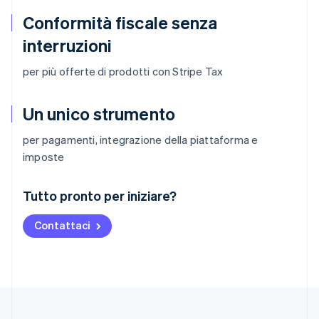
Conformità fiscale senza
interruzioni
per più offerte di prodotti con Stripe Tax
Un unico strumento
per pagamenti, integrazione della piattaforma e
imposte
Australia
Tutto pronto per iniziare?
English
Austria
Contattaci
Deutsch
English
Belgio
Nederlands
Français
Deutsch
English
Brasile
Português
English
Bulgaria
English