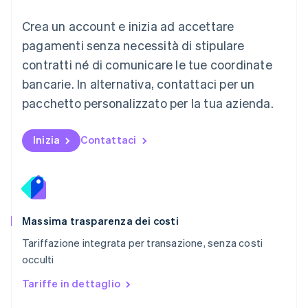
Messico
Crea un account e inizia ad accettare
Español
English
Norvegia
pagamenti senza necessità di stipulare
English
contratti né di comunicare le tue coordinate
Nuova Zelanda
bancarie. In alternativa, contattaci per un
English
Paesi Bassi
pacchetto personalizzato per la tua azienda.
Nederlands
English
Polonia
English
Inizia
Contattaci
Portogallo
Português
English
RAS di Hong Kong, Cina
English
简体中文
Regno Unito
English
Massima trasparenza dei costi
Repubblica Ceca
Tariffazione integrata per transazione, senza costi
English
occulti
Romania
English
Tariffe in dettaglio
Singapore
English
简体中文