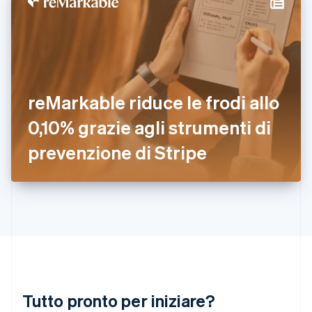
Gibilterra
English
Grecia
English
India
English
Irlanda
reMarkable riduce le frodi allo
English
0,10% grazie agli strumenti di
Italia
Italiano
English
prevenzione di Stripe
Lettonia
English
Liechtenstein
Deutsch
English
Lituania
English
Lussemburgo
Français
Deutsch
English
Malaysia
English
简体中文
Tutto pronto per iniziare?
Malta
English