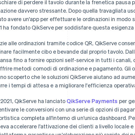
ischiare di perdere il tavolo durante la frenetica pausa 
uazione davvero stressante. Dopo quella travagliata usc
uto avere un'app per effettuare le ordinazioni in modo s
1 ha fondato QikServe per soddisfare questa esigenza 
zie alle ordinazioni tramite codice QR, QikServe consent
inare facilmente cibo e bevande dal proprio tavolo. Dall
ansa fino a fornire opzioni self-service in tutti i canali,
offrire metodi comodi di ordinazione e pagamento. Gli op
no scoperto che le soluzioni QikServe aiutano ad aument
urre i tempi di attesa e a migliorare l'efficienza operativ
 2021, QikServe ha lanciato
QikServe Payments
per ge
entivare le conversioni con una serie di opzioni di pag
ortistica completa all'interno di un'unica dashboard. P
eva accelerare l'attivazione dei clienti a livello locale 
piattaforma garantisse un'elaborazione più rapida dei p