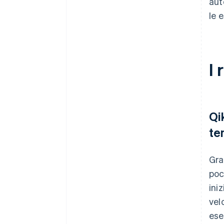
aut
le 
I 
Qi
te
Gra
poc
ini
vel
ese