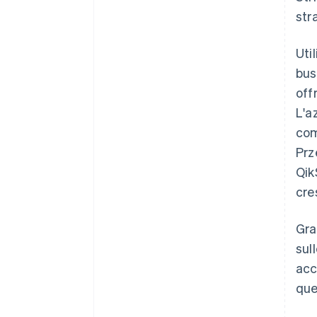
str
Uti
bus
off
L'a
com
Prz
Qik
cre
Gra
sul
acc
que