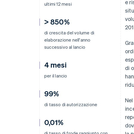
e r
ultimi 12 mesi
sit
vol
> 850%
201
di crescita del volume di
elaborazione nell'anno
Gra
successivo al lancio
ord
esp
4 mesi
di 
per il lancio
han
rid
99%
Nel
di tasso di autorizzazione
inc
rep
0,01%
dov
di tasso di frode raggiunto con
la 