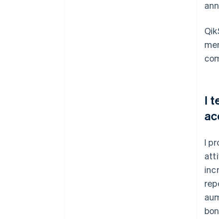
ann
Qik
men
com
I 
ac
I p
att
inc
rep
aum
bon