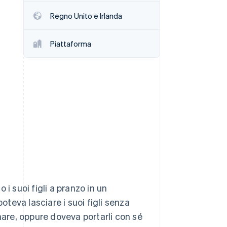
Regno Unito e Irlanda
Stripe Sessions 2026
Scopri come Stripe sta
Piattaforma
costruendo
l'infrastruttura
economica per l'IA.
Guarda ora
i suoi figli a pranzo in un
oteva lasciare i suoi figli senza
nare, oppure doveva portarli con sé