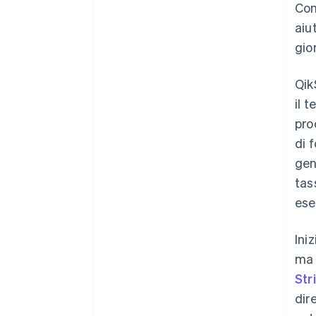
Con
aiu
gio
Qik
il 
pro
di 
gen
tas
ese
Ini
ma 
Str
dir