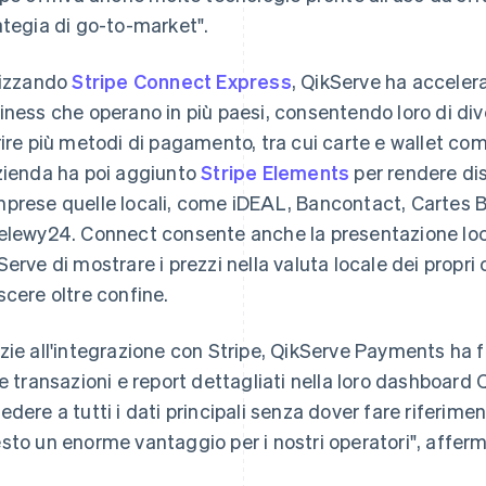
ategia di go-to-market".
lizzando
Stripe Connect Express
, QikServe ha accelera
iness che operano in più paesi, consentendo loro di di
rire più metodi di pagamento, tra cui carte e wallet co
zienda ha poi aggiunto
Stripe Elements
per rendere dis
prese quelle locali, come iDEAL, Bancontact, Cartes B
elewy24. Connect consente anche la presentazione loca
Serve di mostrare i prezzi nella valuta locale dei propri c
scere oltre confine.
zie all'integrazione con Stripe, QikServe Payments ha for
le transazioni e report dettagliati nella loro dashboard
edere a tutti i dati principali senza dover fare riferime
sto un enorme vantaggio per i nostri operatori", afferm