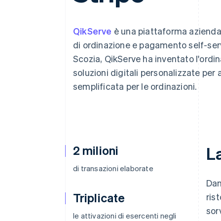
Link
Pagamento accelerato
Financial Connections
QikServe
è una piattaforma aziendale
Conti finanziari collegati
di ordinazione e pagamento self-serv
Scozia, QikServe ha inventato l'ord
soluzioni digitali personalizzate per a
semplificata per le ordinazioni.
2 milioni
La
di transazioni elaborate
Dan
Triplicate
ris
sor
le attivazioni di esercenti negli