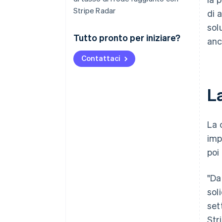
Stripe Radar
di 
sol
Tutto pronto per iniziare?
anc
Contattaci
L
La 
im
poi
"Da
sol
set
Str