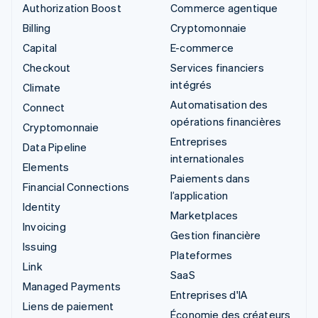
Authorization Boost
Commerce agentique
Billing
Cryptomonnaie
Capital
E-commerce
Checkout
Services financiers
intégrés
Climate
Automatisation des
Connect
opérations financières
Cryptomonnaie
Entreprises
Data Pipeline
internationales
Elements
Paiements dans
Financial Connections
l’application
Identity
Marketplaces
Invoicing
Gestion financière
Issuing
Plateformes
Link
SaaS
Managed Payments
Entreprises d'IA
Liens de paiement
Économie des créateurs