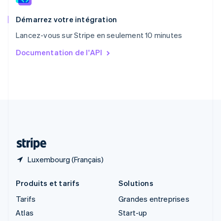
Royaume-Uni
English
Démarrez votre intégration
Singapour
Lancez-vous sur Stripe en seulement 10 minutes
English
简体中文
Slovaquie
Documentation de l'API
English
Slovénie
English
Italiano
Suède
Svenska
English
Suisse
Deutsch
Français
Italiano
English
Thaïlande
ไทย
English
Luxembourg (Français)
Produits et tarifs
Solutions
Tarifs
Grandes entreprises
Atlas
Start-up