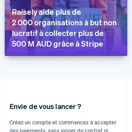
Gibraltar
Raisely aide plus de
English
Grèce
2 000 organisations à but non
English
Hongrie
lucratif à collecter plus de
English
Inde
500 M AUD grâce à Stripe
English
Irlande
English
Italie
Italiano
English
Japon
日本語
English
Lettonie
English
Liechtenstein
Envie de vous lancer ?
Deutsch
English
Lituanie
English
Créez un compte et commencez à accepter
Luxembourg
des paiements, sans signer de contrat ni
Français
Deutsch
English