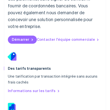
Malaisie
fournir de coordonnées bancaires. Vous
English
简体中文
pouvez également nous demander de
Malte
concevoir une solution personnalisée pour
English
Mexique
votre entreprise.
Español
English
Norvège
English
Démarrer
Contacter l'équipe commerciale
Nouvelle-Zélande
English
Pays-Bas
Nederlands
English
Pologne
English
Des tarifs transparents
Portugal
Une tarification par transaction intégrée sans aucuns
Português
English
frais cachés
R.A.S. de Hong Kong, Chine
English
简体中文
Informations sur les tarifs
République tchèque
English
Roumanie
English