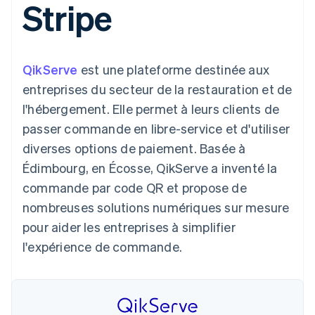
Stripe
UI flexibles
Recognition
l’application
Gérer des
Moyens de
Comptabilité
Entreprise
Marketplaces
abonnements
paiement
automatisée
Gestion financière
Proposer une
Accès à plus
Stripe Sigma
Roadmap produit
Plateformes
facturation à l'usage
de 125
Rapports
Sessions : conférence
SaaS
Émettre des cartes
QikServe
est une plateforme destinée aux
Terminal
personnalisés
annuelle
bancaires adossées à
Paiements en
Data Pipeline
Carrières
des stablecoins
entreprises du secteur de la restauration et de
personne
Synchronisation
Communiqués de
Fournir et gérer des
l'hébergement. Elle permet à leurs clients de
Authorization
des données
presse
services avec des
Par secteur
Boost
Stripe Press
agents
passer commande en libre-service et d'utiliser
Acceptation
diverses options de paiement. Basée à
optimisée
Entreprises d'IA
Link
Économie des
Édimbourg, en Écosse, QikServe a inventé la
Paiements
créateurs
Contact
Ressources
Jeux
commande par code QR et propose de
accélérés
Hôtellerie, voyages et
Financial
Contacter notre équipe
nombreuses solutions numériques sur mesure
loisirs
Intégrations
Connections
Assurance
d'applications
Comptes
pour aider les entreprises à simplifier
Devenir partenaire
Médias et
Exemples de code
financiers
l'expérience de commande.
divertissements
Blog des développeurs
associés
Organisations à but
non lucratif
État de l'API
Services aux
Plus
entreprises
Product roadmap
Secteur public