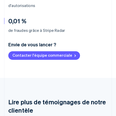
d'autorisations
0,01 %
de fraudes grâce à Stripe Radar
Envie de vous lancer ?
Contacter l'équipe commerciale
Allemagne
Deutsch
English
Australie
English
Autriche
Deutsch
English
Belgique
Nederlands
Français
Deutsch
English
Brésil
Lire plus de témoignages de notre
Português
English
clientèle
Bulgarie
English