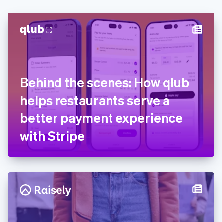
Canada
English
Français
Chine continentale
简体中文
English
Chypre
English
Croatie
English
Italiano
Behind the scenes: How qlub
Danemark
helps restaurants serve a
English
Émirats arabes unis
better payment experience
English
Espagne
with Stripe
Español
English
Estonie
English
États-Unis
English
Español
简体中文
Finlande
English
Svenska
France
Français
English