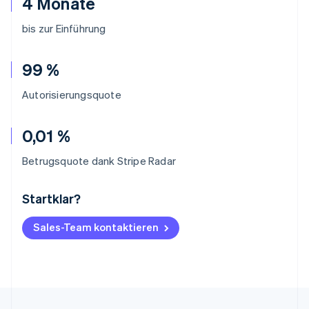
4 Monate
bis zur Einführung
99 %
Autorisierungsquote
0,01 %
Betrugsquote dank Stripe Radar
Startklar?
Australien
English
Belgien
Sales-Team kontaktieren
Nederlands
Français
Deutsch
English
Brasilien
Português
English
Bulgarien
English
Dänemark