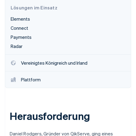
Betrugsprävention
Ecosystem
Lösungen im Einsatz
Atlas
Start-up-Gründung
Partner
Elements
Stripe App-Marktplatz
Climate
Connect
CO₂-Entnahme
Payments
Identity
Radar
Online-Identitätsprüfung
Vereinigtes Königreich und Irland
Plattform
Stripe-Sessions 2026
Erfahren Sie, wie Stripe Lösungen für die Wirtschaft
Jetzt ansehen
Herausforderung
Daniel Rodgers, Gründer von QikServe, ging eines