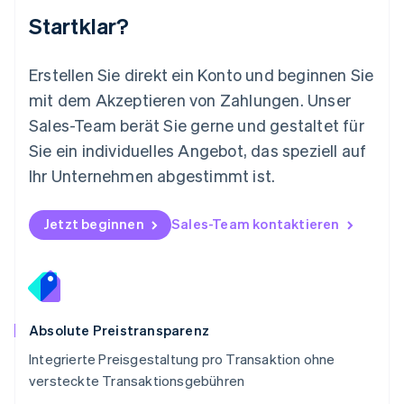
Nederlands
English
Startklar?
Norwegen
English
Österreich
Erstellen Sie direkt ein Konto und beginnen Sie
Deutsch
English
mit dem Akzeptieren von Zahlungen. Unser
Polen
Sales-Team berät Sie gerne und gestaltet für
English
Portugal
Sie ein individuelles Angebot, das speziell auf
Português
English
Ihr Unternehmen abgestimmt ist.
Rumänien
English
Schweden
Jetzt beginnen
Sales-Team kontaktieren
Svenska
English
Schweiz
Deutsch
Français
Italiano
English
Singapur
English
简体中文
Slowakei
Absolute Preistransparenz
English
Integrierte Preisgestaltung pro Transaktion ohne
Slowenien
versteckte Transaktionsgebühren
English
Italiano
Sonderverwaltungsregion Hongkong,