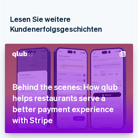
English
Deutschland
Lesen Sie weitere
Deutsch
English
Estland
Kundenerfolgsgeschichten
English
Festlandchina
简体中文
English
Finnland
English
Svenska
Frankreich
Français
English
Gibraltar
English
Behind the scenes: How qlub
Griechenland
English
helps restaurants serve a
Indien
better payment experience
English
Irland
with Stripe
English
Italien
Italiano
English
Japan