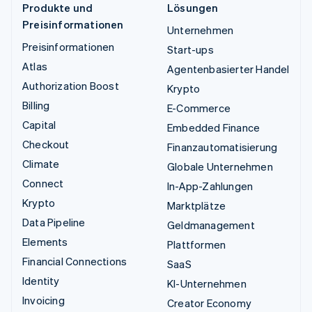
Produkte und
Lösungen
Preisinformationen
Unternehmen
Preisinformationen
Start-ups
Atlas
Agentenbasierter Handel
Authorization Boost
Krypto
Billing
E-Commerce
Capital
Embedded Finance
Checkout
Finanzautomatisierung
Climate
Globale Unternehmen
Connect
In-App-Zahlungen
Krypto
Marktplätze
Data Pipeline
Geldmanagement
Elements
Plattformen
Financial Connections
SaaS
Identity
KI-Unternehmen
Invoicing
Creator Economy