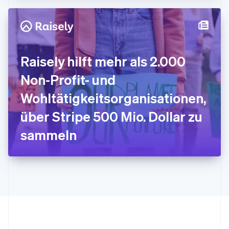
日本語
English
Kanada
English
Français
Kroatien
English
Italiano
Raisely hilft mehr als 2.000
Lettland
English
Non-Profit- und
Liechtenstein
Deutsch
English
Wohltätigkeitsorganisationen,
Litauen
über Stripe 500 Mio. Dollar zu
English
Luxemburg
sammeln
Français
Deutsch
English
Malaysia
English
简体中文
Malta
English
Mexiko
Español
English
Neuseeland
English
Niederlande