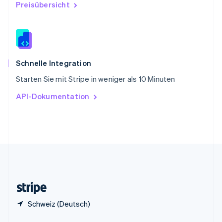
Preisübersicht
China
English
简体中文
Spanien
Español
English
Thailand
ไทย
English
Schnelle Integration
Tschechische Republik
Starten Sie mit Stripe in weniger als 10 Minuten
English
Ungarn
API-Dokumentation
English
Vereinigte Arabische Emirate
English
Vereinigte Staaten
English
Español
简体中文
Vereinigtes Königreich
English
Zypern
English
Schweiz (Deutsch)