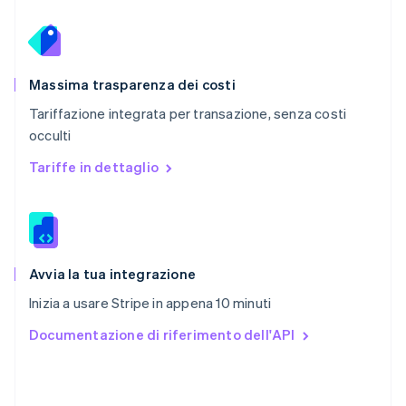
Português
English
RAS di Hong Kong, Cina
English
简体中文
Regno Unito
English
Massima trasparenza dei costi
Repubblica Ceca
Tariffazione integrata per transazione, senza costi
English
occulti
Romania
English
Tariffe in dettaglio
Singapore
English
简体中文
Slovacchia
English
Slovenia
English
Italiano
Avvia la tua integrazione
Spagna
Inizia a usare Stripe in appena 10 minuti
Español
English
Stati Uniti
Documentazione di riferimento dell'API
English
Español
简体中文
Svezia
Svenska
English
Svizzera