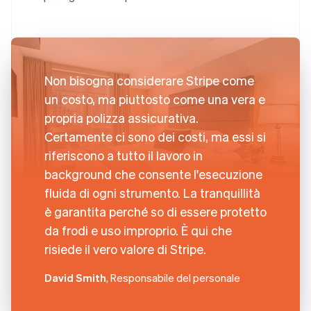
Non bisogna considerare Stripe come
un costo, ma piuttosto come una vera e
propria polizza assicurativa.
Certamente ci sono dei costi, ma essi si
riferiscono a tutto il lavoro in
background che consente l'esecuzione
fluida di ogni strumento. La tranquillità
è garantita perché so di essere protetto
da frodi e uso improprio. È qui che
risiede il vero valore di Stripe.
David Smith
, Responsabile del personale