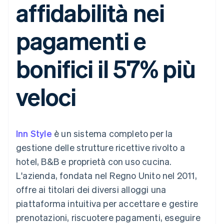
affidabilità nei
utente
Automazione
Gestione del denaro
Gestire gli
flessibile
Metodi di
della contabilità
Roadmap del prodotto
Piattaforme
abbonamenti
pagamento
Stripe Sigma
Conferenza annuale
SaaS
Offrire addebiti in base
pagamenti e
Accesso a
Report
Sessions
all'utilizzo
oltre 125
personalizzati
Lavora con noi
Emettere carte
Terminal
Data Pipeline
Sala stampa
garantite da stablecoin
bonifici il 57% più
Pagamenti di
Sincronizzazione
Stripe Press
Per settore
persona
dei dati
Esegui il provisioning e
Authorization
gestisci i servizi con gli
veloci
Boost
Aziende di IA
agenti
Accettazione
Creator economy
Recapiti
ottimizzata
Gaming
Link
Ospitalità, viaggi e
Contattaci
Pagamento
tempo libero
Diventa nostro partner
Risorse
Assicurazione
Inn Style
accelerato
è un sistema completo per la
Media e
Financial
gestione delle strutture ricettive rivolto a
intrattenimento
Integrazioni app
Connections
Organizzazioni non
Esempi di codice
Conti finanziari
hotel, B&B e proprietà con uso cucina.
profit
Blog per sviluppatori
collegati
L'azienda, fondata nel Regno Unito nel 2011,
Servizi professionali
Stato dell'API
Pubblica
offre ai titolari dei diversi alloggi una
amministrazione
piattaforma intuitiva per accettare e gestire
Commercio al dettaglio
Altro
prenotazioni, riscuotere pagamenti, eseguire
Product roadmap