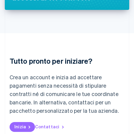
English
Liechtenstein
Deutsch
English
Lituania
English
Lussemburgo
Français
Deutsch
English
Malaysia
English
简体中文
Tutto pronto per iniziare?
Malta
English
Messico
Crea un account e inizia ad accettare
Español
English
Norvegia
pagamenti senza necessità di stipulare
English
contratti né di comunicare le tue coordinate
Nuova Zelanda
bancarie. In alternativa, contattaci per un
English
Paesi Bassi
pacchetto personalizzato per la tua azienda.
Nederlands
English
Polonia
English
Inizia
Contattaci
Portogallo