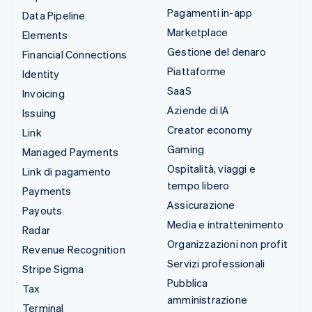
Pagamenti in-app
Data Pipeline
Marketplace
Elements
Gestione del denaro
Financial Connections
Piattaforme
Identity
SaaS
Invoicing
Aziende di IA
Issuing
Creator economy
Link
Gaming
Managed Payments
Ospitalità, viaggi e
Link di pagamento
tempo libero
Payments
Assicurazione
Payouts
Media e intrattenimento
Radar
Organizzazioni non profit
Revenue Recognition
Servizi professionali
Stripe Sigma
Pubblica
Tax
amministrazione
Terminal