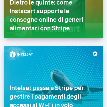
Dietro le quinte: come
English
Estonia
Instacart supporta le
English
consegne online di generi
Finlandia
English
Svenska
alimentari con Stripe
Francia
Français
English
Germania
Deutsch
English
Giappone
日本語
English
Gibilterra
English
Grecia
English
India
English
Irlanda
Intelsat passa a Stripe per
English
gestire i pagamenti degli
Italia
Italiano
English
accessi al Wi-Fi in volo
Lettonia