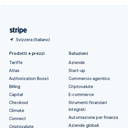
Deutsch
Français
Italiano
English
Thailandia
ไทย
English
Ungheria
English
Svizzera (Italiano)
Prodotti e prezzi
Soluzioni
Tariffe
Aziende
Atlas
Start-up
Authorization Boost
Commercio agentico
Billing
Criptovalute
Capital
E-commerce
Checkout
Strumenti finanziari
integrati
Climate
Automazione per finanza
Connect
Aziende globali
Criptovalute