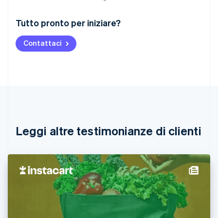
Australia
Tutto pronto per iniziare?
English
Austria
Contattaci
Deutsch
English
Belgio
Nederlands
Français
Deutsch
English
Brasile
Português
English
Bulgaria
English
Canada
English
Français
Leggi altre testimonianze di clienti
Cina continentale
简体中文
English
Cipro
English
Croazia
English
Italiano
Danimarca
English
Emirati Arabi Uniti