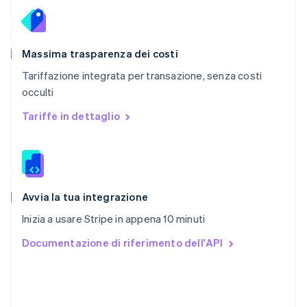
RAS di Hong Kong, Cina
English
简体中文
Regno Unito
English
Massima trasparenza dei costi
Repubblica Ceca
Tariffazione integrata per transazione, senza costi
English
occulti
Romania
English
Tariffe in dettaglio
Singapore
English
简体中文
Slovacchia
English
Slovenia
English
Italiano
Avvia la tua integrazione
Spagna
Inizia a usare Stripe in appena 10 minuti
Español
English
Stati Uniti
Documentazione di riferimento dell'API
English
Español
简体中文
Svezia
Svenska
English
Svizzera
Deutsch
Français
Italiano
English