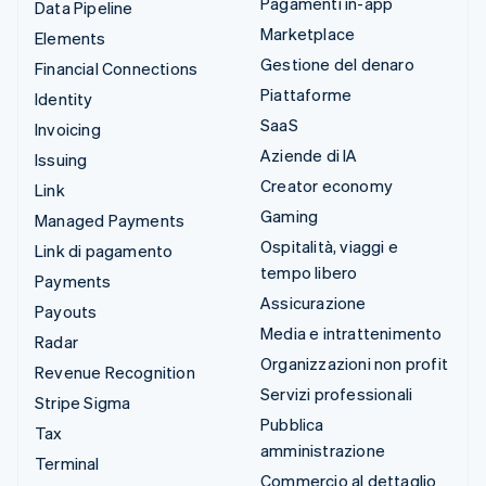
Pagamenti in-app
Data Pipeline
Marketplace
Elements
Gestione del denaro
Financial Connections
Piattaforme
Identity
SaaS
Invoicing
Aziende di IA
Issuing
Creator economy
Link
Gaming
Managed Payments
Ospitalità, viaggi e
Link di pagamento
tempo libero
Payments
Assicurazione
Payouts
Media e intrattenimento
Radar
Organizzazioni non profit
Revenue Recognition
Servizi professionali
Stripe Sigma
Pubblica
Tax
amministrazione
Terminal
Commercio al dettaglio