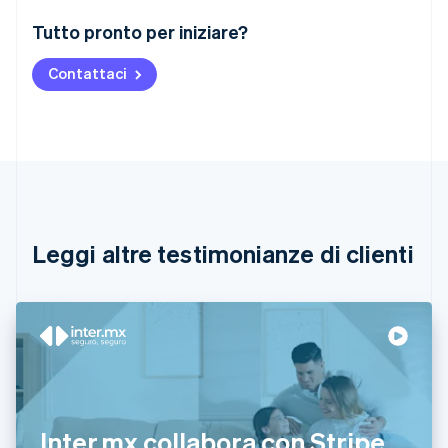
Australia
Tutto pronto per iniziare?
English
Austria
Contattaci
Deutsch
English
Belgio
Nederlands
Français
Deutsch
English
Brasile
Português
English
Bulgaria
English
Canada
English
Français
Leggi altre testimonianze di clienti
Cina continentale
简体中文
English
Cipro
English
Croazia
English
Italiano
Danimarca
English
Emirati Arabi Uniti
Inter.mx collabora con Stripe
English