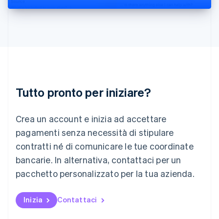
Liechtenstein
Deutsch
English
Lituania
English
Lussemburgo
Français
Deutsch
English
Malaysia
English
简体中文
Tutto pronto per iniziare?
Malta
English
Messico
Crea un account e inizia ad accettare
Español
English
Norvegia
pagamenti senza necessità di stipulare
English
contratti né di comunicare le tue coordinate
Nuova Zelanda
bancarie. In alternativa, contattaci per un
English
Paesi Bassi
pacchetto personalizzato per la tua azienda.
Nederlands
English
Polonia
English
Inizia
Contattaci
Portogallo
Português
English