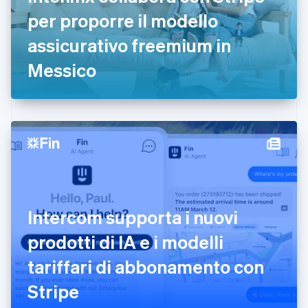
Estonia
per proporre il modello
English
assicurativo freemium in
Finlandia
English
Svenska
Messico
Francia
Français
English
Germania
Deutsch
English
Giappone
日本語
English
Gibilterra
English
Grecia
English
India
Intercom supporta i nuovi
English
Irlanda
prodotti di IA e i modelli
English
tariffari di abbonamento con
Italia
Italiano
English
Stripe
Lettonia
English