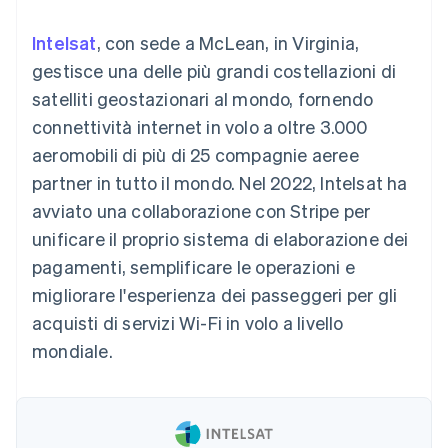
utente
Automazione
Gestione del denaro
Gestire gli
flessibile
Metodi di
della contabilità
Roadmap del prodotto
Piattaforme
abbonamenti
Intelsat
, con sede a McLean, in Virginia,
pagamento
Stripe Sigma
Conferenza annuale
SaaS
Offrire addebiti in base
Access to 125+
Report
Sessions
gestisce una delle più grandi costellazioni di
all'utilizzo
Terminal
personalizzati
Lavora con noi
Emettere carte
satelliti geostazionari al mondo, fornendo
Pagamenti di
Data Pipeline
Sala stampa
garantite da stablecoin
persona
Sincronizzazione
Stripe Press
connettività internet in volo a oltre 3.000
Per settore
Authorization
dei dati
Esegui il provisioning e
aeromobili di più di 25 compagnie aeree
Boost
gestisci i servizi con gli
Accettazione
Aziende di IA
agenti
partner in tutto il mondo. Nel 2022, Intelsat ha
ottimizzata
Creator economy
Recapiti
avviato una collaborazione con Stripe per
Link
Gaming
Pagamento
Ospitalità, viaggi e
Contattaci
unificare il proprio sistema di elaborazione dei
accelerato
tempo libero
Diventa nostro partner
Risorse
Assicurazione
pagamenti, semplificare le operazioni e
Financial
Media e
Connections
migliorare l'esperienza dei passeggeri per gli
intrattenimento
Integrazioni app
Conti finanziari
Organizzazioni non
Esempi di codice
collegati
acquisti di servizi Wi-Fi in volo a livello
profit
Blog per sviluppatori
mondiale.
Servizi professionali
Stato dell'API
Pubblica
amministrazione
Altro
Commercio al dettaglio
Product roadmap
Scopri cosa ti aspetta