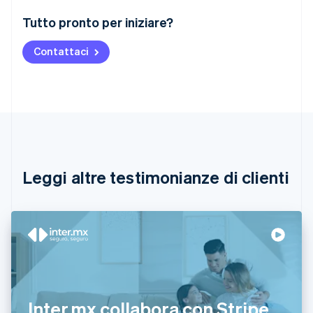
Australia
Tutto pronto per iniziare?
English
Austria
Contattaci
Deutsch
English
Belgio
Nederlands
Français
Deutsch
English
Brasile
Português
English
Bulgaria
English
Canada
English
Français
Leggi altre testimonianze di clienti
Cina continentale
简体中文
English
Cipro
English
Croazia
English
Italiano
Danimarca
English
Emirati Arabi Uniti
Inter.mx collabora con Stripe
English