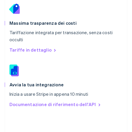
RAS di Hong Kong, Cina
English
简体中文
Regno Unito
English
Massima trasparenza dei costi
Repubblica Ceca
Tariffazione integrata per transazione, senza costi
English
occulti
Romania
English
Tariffe in dettaglio
Singapore
English
简体中文
Slovacchia
English
Slovenia
English
Italiano
Avvia la tua integrazione
Spagna
Inizia a usare Stripe in appena 10 minuti
Español
English
Stati Uniti
Documentazione di riferimento dell'API
English
Español
简体中文
Svezia
Svenska
English
Svizzera
Deutsch
Français
Italiano
English