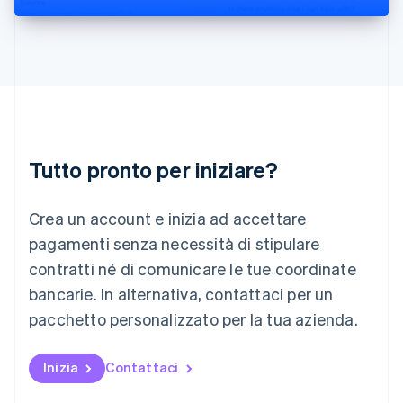
Liechtenstein
Deutsch
English
Lituania
English
Lussemburgo
Français
Deutsch
English
Malaysia
English
简体中文
Tutto pronto per iniziare?
Malta
English
Messico
Crea un account e inizia ad accettare
Español
English
Norvegia
pagamenti senza necessità di stipulare
English
contratti né di comunicare le tue coordinate
Nuova Zelanda
bancarie. In alternativa, contattaci per un
English
Paesi Bassi
pacchetto personalizzato per la tua azienda.
Nederlands
English
Polonia
English
Inizia
Contattaci
Portogallo
Português
English