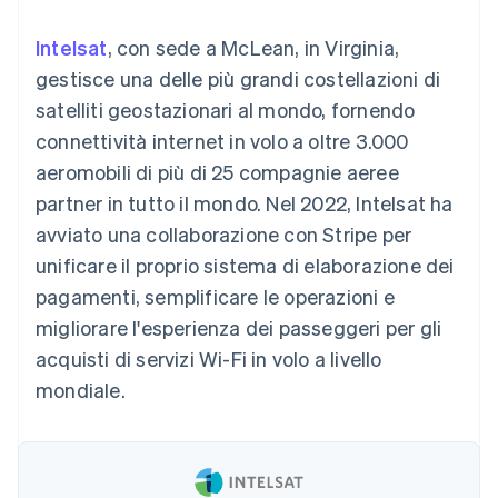
utente
Automazione
Gestione del denaro
Gestire gli
flessibile
Metodi di
della contabilità
Roadmap del prodotto
Piattaforme
abbonamenti
Intelsat
, con sede a McLean, in Virginia,
pagamento
Stripe Sigma
Conferenza annuale
SaaS
Offrire addebiti in base
Accesso a
Report
Sessions
gestisce una delle più grandi costellazioni di
all'utilizzo
oltre 125
personalizzati
Lavora con noi
Emettere carte
satelliti geostazionari al mondo, fornendo
Terminal
Data Pipeline
Sala stampa
garantite da stablecoin
Pagamenti di
Sincronizzazione
Stripe Press
connettività internet in volo a oltre 3.000
Per settore
persona
dei dati
Esegui il provisioning e
aeromobili di più di 25 compagnie aeree
Authorization
gestisci i servizi con gli
Boost
Aziende di IA
agenti
partner in tutto il mondo. Nel 2022, Intelsat ha
Accettazione
Creator economy
Recapiti
avviato una collaborazione con Stripe per
ottimizzata
Gaming
Link
Ospitalità, viaggi e
Contattaci
unificare il proprio sistema di elaborazione dei
Pagamento
tempo libero
Diventa nostro partner
Risorse
Assicurazione
pagamenti, semplificare le operazioni e
accelerato
Media e
Financial
migliorare l'esperienza dei passeggeri per gli
intrattenimento
Integrazioni app
Connections
Organizzazioni non
Esempi di codice
Conti finanziari
acquisti di servizi Wi-Fi in volo a livello
profit
Blog per sviluppatori
collegati
mondiale.
Servizi professionali
Stato dell'API
Pubblica
amministrazione
Commercio al dettaglio
Altro
Product roadmap