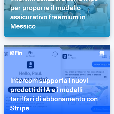
Estonia
per proporre il modello
English
assicurativo freemium in
Finlandia
English
Svenska
Messico
Francia
Français
English
Germania
Deutsch
English
Giappone
日本語
English
Gibilterra
English
Grecia
English
India
Intercom supporta i nuovi
English
Irlanda
prodotti di IA e i modelli
English
tariffari di abbonamento con
Italia
Italiano
English
Stripe
Lettonia
English