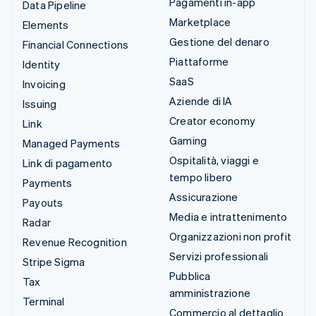
Pagamenti in-app
Data Pipeline
Marketplace
Elements
Gestione del denaro
Financial Connections
Piattaforme
Identity
SaaS
Invoicing
Aziende di IA
Issuing
Creator economy
Link
Gaming
Managed Payments
Ospitalità, viaggi e
Link di pagamento
tempo libero
Payments
Assicurazione
Payouts
Media e intrattenimento
Radar
Organizzazioni non profit
Revenue Recognition
Servizi professionali
Stripe Sigma
Pubblica
Tax
amministrazione
Terminal
Commercio al dettaglio