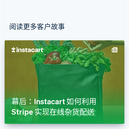
Português
English
保加利亚
English
比利时
Nederlands
Français
Deutsch
English
阅读更多客户故事
波兰
English
丹麦
English
德国
Deutsch
English
法国
Français
English
芬兰
English
Svenska
荷兰
Nederlands
English
幕后：Instacart 如何利用
加拿大
English
Français
Stripe 实现在线杂货配送
捷克
English
克罗地亚