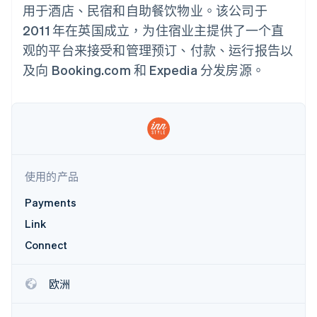
接入 125+ 种支
Stripe Sigma
产品路线图
用于酒店、民宿和自助餐饮物业。该公司于
SaaS
付方式
自定义报告
Sessions 年度大会
2011 年在英国成立，为住宿业主提供了一个直
Authorization
Data Pipeline
招聘
Boost
数据同步
资讯中心
观的平台来接受和管理预订、付款、运行报告以
支付成功率优
资源
Stripe Press
化
及向 Booking.com 和 Expedia 分发房源。
按行业
Link
应用集成
加速结账
AI 企业
代码示例
创作者经济
开发者博客
联系
游戏
API 状态
酒店、旅游与休闲
联系销售
保险
成为合作伙伴
更多
媒体与娱乐
Product roadmap
非营利组织
使用的产品
了解未来规划
专业服务
公共部门
Payments
Radar
零售
欺诈防范
Link
Atlas
Connect
初创企业注册
生态系统
Climate
欧洲
碳移除
合作伙伴
Stripe App Marketplace