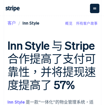
客户
Inn Style
概览
所有客户故事
按企业阶段
文档
学习
支付
营收
资金管
平台
理
易市
大型企业
Stripe 文档
博客
Payments
Billing
初创企业
API 参考文档
客户案例
Inn Style 与 Stripe
在线支付
经常性收入
Global
Conn
库与 SDK
指南
Managed
Metronome
Payouts
Stripe Apps
Payments
按用量计费
平台
合作提高了支付可
备案商家解决
Subscriptions
向第三
按应用场景
方案
方打款
支持
订阅管理
Payment links
Crypto
指南
智能体商务
靠性，并将提现速
Invoicing
钱包、
加密货币
获取支持
无代码支付
一次性或定期
稳定币
电子商务
接受线上付款
托管支持方案
Checkout
账单
发行和
嵌入式金融
实施预置结账流程
专业服务
度提高了 57%
预构建支付界
Tax
发卡基
财务自动化
构建平台或交易市场
面
销售税和增值
础设施
全球化企业
管理订阅
Elements
税自动化
应用内支付
提供按用量计费
灵活的 UI 组件
Revenue
交易市场
发行稳定币支持的支付卡
Payment
Recognition
公司
资金管理
通过智能体配置和管理服
Inn Style
methods
是一款“一体化”的物业管理系统，适
会计自动化
平台
务