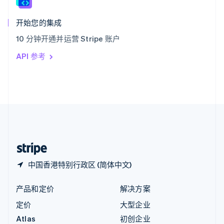
English
匈牙利
English
开始您的集成
意大利
10 分钟开通并运营 Stripe 账户
Italiano
English
印度
API 参考
English
英国
English
直布罗陀
English
中国内地
简体中文
English
中国香港特别行政区
English
简体中文
中国香港特别行政区 (简体中文)
产品和定价
解决方案
定价
大型企业
Atlas
初创企业