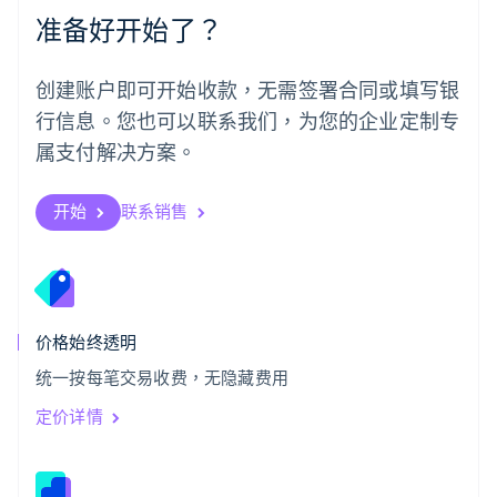
Português
English
准备好开始了？
日本
日本語
English
瑞典
创建账户即可开始收款，无需签署合同或填写银
Svenska
English
瑞士
行信息。您也可以联系我们，为您的企业定制专
Deutsch
Français
Italiano
English
属支付解决方案。
塞浦路斯
English
斯洛伐克
开始
联系销售
English
斯洛文尼亚
English
Italiano
泰国
ไทย
English
希腊
价格始终透明
English
统一按每笔交易收费，无隐藏费用
西班牙
Español
English
定价详情
新加坡
English
简体中文
新西兰