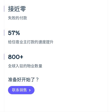
接近零
失败的付款
57%
给住宿业主打款的速度提升
800+
阿联酋
English
全球入驻的物业数量
爱尔兰
English
爱沙尼亚
准备好开始了？
English
奥地利
联系销售
Deutsch
English
澳大利亚
English
巴西