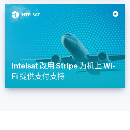
English
Italiano
拉脱维亚
English
立陶宛
English
列支敦士登
Deutsch
English
卢森堡
Français
Deutsch
English
罗马尼亚
English
Intelsat 改用 Stripe 为机上 Wi-
马尔他
English
Fi 提供支付支持
马来西亚
English
简体中文
美国
English
Español
简体中文
墨西哥
Español
English
挪威
English
葡萄牙