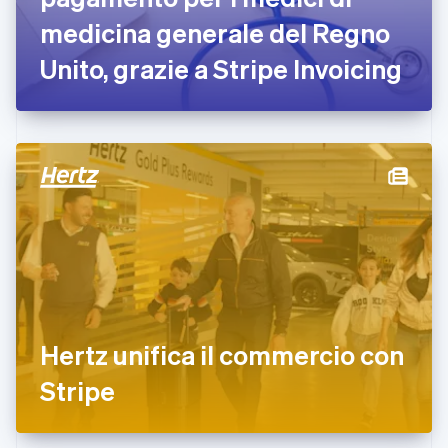
English
medicina generale del Regno
Finlandia
English
Svenska
Unito, grazie a Stripe Invoicing
Francia
Français
English
Germania
Deutsch
English
Giappone
日本語
English
Gibilterra
English
Grecia
English
India
English
Irlanda
English
Hertz unifica il commercio con
Italia
Italiano
English
Stripe
Lettonia
English
Liechtenstein