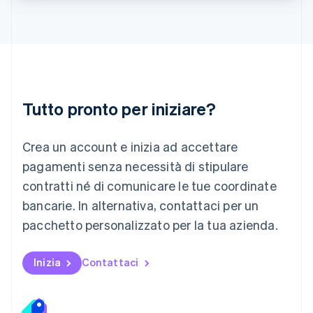
Deutsch
English
Lituania
English
Lussemburgo
Français
Deutsch
English
Malaysia
English
简体中文
Tutto pronto per iniziare?
Malta
English
Messico
Crea un account e inizia ad accettare
Español
English
Norvegia
pagamenti senza necessità di stipulare
English
contratti né di comunicare le tue coordinate
Nuova Zelanda
bancarie. In alternativa, contattaci per un
English
Paesi Bassi
pacchetto personalizzato per la tua azienda.
Nederlands
English
Polonia
English
Inizia
Contattaci
Portogallo
Português
English
RAS di Hong Kong, Cina