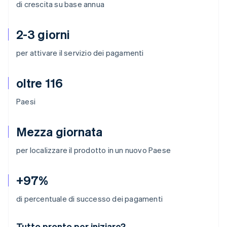
di crescita su base annua
2-3 giorni
per attivare il servizio dei pagamenti
oltre 116
Paesi
Mezza giornata
per localizzare il prodotto in un nuovo Paese
+97%
di percentuale di successo dei pagamenti
Australia
Tutto pronto per iniziare?