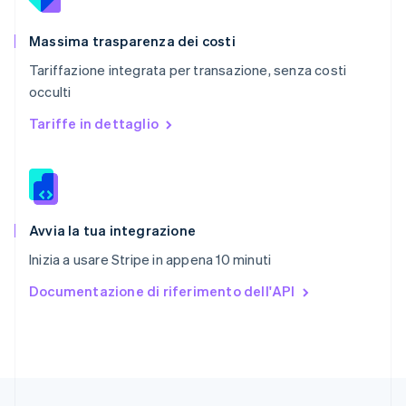
English
简体中文
Regno Unito
English
Massima trasparenza dei costi
Repubblica Ceca
Tariffazione integrata per transazione, senza costi
English
occulti
Romania
English
Tariffe in dettaglio
Singapore
English
简体中文
Slovacchia
English
Slovenia
English
Italiano
Avvia la tua integrazione
Spagna
Inizia a usare Stripe in appena 10 minuti
Español
English
Stati Uniti
Documentazione di riferimento dell'API
English
Español
简体中文
Svezia
Svenska
English
Svizzera
Deutsch
Français
Italiano
English
Thailandia