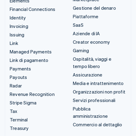
Elements
Gestione del denaro
Financial Connections
Piattaforme
Identity
SaaS
Invoicing
Aziende di IA
Issuing
Creator economy
Link
Gaming
Managed Payments
Ospitalità, viaggi e
Link di pagamento
tempo libero
Payments
Assicurazione
Payouts
Media e intrattenimento
Radar
Organizzazioni non profit
Revenue Recognition
Servizi professionali
Stripe Sigma
Pubblica
Tax
amministrazione
Terminal
Commercio al dettaglio
Treasury