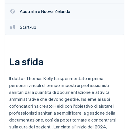
Scopri cosa ti aspetta
Australia e Nuova Zelanda
Radar
Ecosistema
Prevenzione delle frodi
Partner
Atlas
Start-up
Stripe App Marketplace
Costituzione di start-up
Climate
Rimozione del carbonio
Identity
La sfida
Verifica online dell'identità
Il dottor Thomas Kelly ha sperimentato in prima
persona i vincoli di tempo imposti ai professionisti
sanitari dalla quantità di documentazione e attività
Stripe Sessions 2026
amministrative che devono gestire. Insieme ai suoi
Scopri come Stripe sta costruendo l'infrastruttura economi
Guarda ora
cofondatori ha creato Heidi con l'obiettivo di aiutare i
professionisti sanitari a semplificare la gestione della
documentazione, così da poter tornare a concentrarsi
sulla cura dei pazienti. Lanciata all'inizio del 2024,