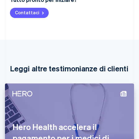
English
Austria
Contattaci
Deutsch
English
Belgio
Nederlands
Français
Deutsch
English
Brasile
Português
English
Bulgaria
English
Canada
English
Français
Leggi altre testimonianze di clienti
Cina continentale
简体中文
English
Cipro
English
Croazia
English
Italiano
Danimarca
English
Emirati Arabi Uniti
Hero Health accelera il
English
Estonia
pagamento per i medici di