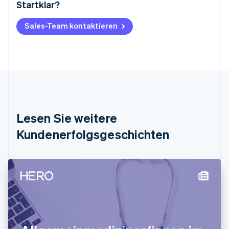
Startklar?
Australien
English
Belgien
Sales-Team kontaktieren
Nederlands
Français
Deutsch
English
Brasilien
Português
English
Bulgarien
English
Dänemark
English
Deutschland
Lesen Sie weitere
Deutsch
English
Estland
Kundenerfolgsgeschichten
English
Festlandchina
简体中文
English
Finnland
English
Svenska
Frankreich
Français
English
Gibraltar
English