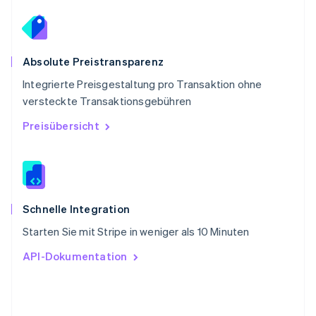
Schweiz
Deutsch
Français
Italiano
English
Singapur
English
简体中文
Slowakei
Absolute Preistransparenz
English
Integrierte Preisgestaltung pro Transaktion ohne
Slowenien
versteckte Transaktionsgebühren
English
Italiano
Sonderverwaltungsregion Hongkong,
Preisübersicht
China
English
简体中文
Spanien
Español
English
Thailand
ไทย
English
Schnelle Integration
Tschechische Republik
Starten Sie mit Stripe in weniger als 10 Minuten
English
Ungarn
API-Dokumentation
English
Vereinigte Arabische Emirate
English
Vereinigte Staaten