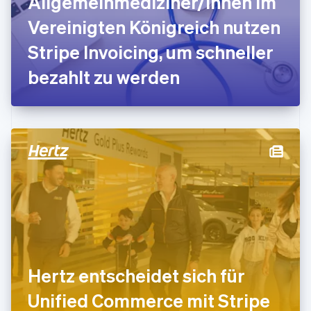
Allgemeinmediziner/innen im
Griechenland
English
Vereinigten Königreich nutzen
Indien
Stripe Invoicing, um schneller
English
Irland
bezahlt zu werden
English
Italien
Italiano
English
Japan
日本語
English
Kanada
English
Français
Kroatien
English
Italiano
Lettland
English
Liechtenstein
Deutsch
English
Litauen
Hertz entscheidet sich für
English
Luxemburg
Unified Commerce mit Stripe
Français
Deutsch
English