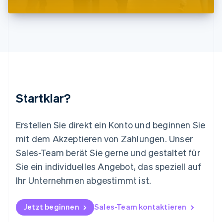
Malaysia
English
简体中文
Malta
English
Mexiko
Español
English
Neuseeland
English
Niederlande
Nederlands
English
Startklar?
Norwegen
English
Österreich
Erstellen Sie direkt ein Konto und beginnen Sie
Deutsch
English
mit dem Akzeptieren von Zahlungen. Unser
Polen
Sales-Team berät Sie gerne und gestaltet für
English
Portugal
Sie ein individuelles Angebot, das speziell auf
Português
English
Ihr Unternehmen abgestimmt ist.
Rumänien
English
Schweden
Jetzt beginnen
Sales-Team kontaktieren
Svenska
English