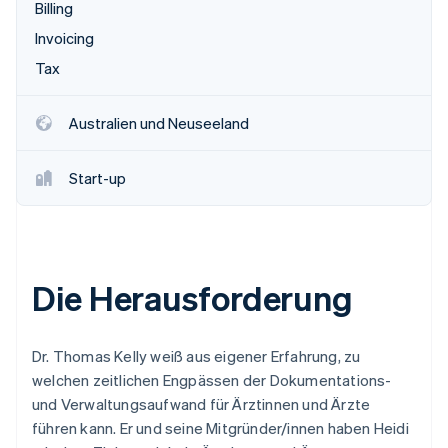
Betrugsprävention
Billing
Ecosystem
Atlas
Invoicing
Start-up-Gründung
Partner
Tax
Stripe App-Marktplatz
Climate
CO₂-Entnahme
Australien und Neuseeland
Identity
Online-Identitätsprüfung
Start-up
Stripe-Sessions 2026
Die Herausforderung
Erfahren Sie, wie Stripe Lösungen für die Wirts
Jetzt ansehen
Dr. Thomas Kelly weiß aus eigener Erfahrung, zu
welchen zeitlichen Engpässen der Dokumentations-
und Verwaltungsaufwand für Ärztinnen und Ärzte
führen kann. Er und seine Mitgründer/innen haben Heidi