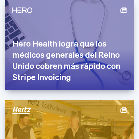
China continental
简体中文
English
Chipre
English
Croacia
English
Italiano
Dinamarca
Hero Health logra que los
English
Emiratos Árabes Unidos
médicos generales del Reino
English
Unido cobren más rápido con
Eslovaquia
English
Stripe Invoicing
Eslovenia
English
Italiano
España
Español
English
Estados Unidos
English
Español
简体中文
Estonia
English
Finlandia
English
Svenska