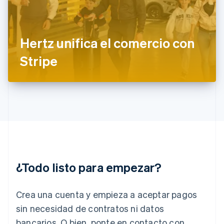
Francia
Français
English
Gibraltar
English
Hertz unifica el comercio con
Grecia
English
Stripe
Hungría
English
India
English
Irlanda
English
Italia
Italiano
English
Japón
日本語
English
¿Todo listo para empezar?
Letonia
English
Liechtenstein
Crea una cuenta y empieza a aceptar pagos
Deutsch
English
Lituania
sin necesidad de contratos ni datos
English
bancarios. O bien, ponte en contacto con