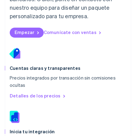
Luxemburgo
nuestro equipo para diseñar un paquete
Français
Deutsch
English
Malasia
personalizado para tu empresa.
English
简体中文
Malta
English
Empezar
Comunícate con ventas
México
Español
English
Noruega
English
Nueva Zelandia
English
Cuentas claras y transparentes
Países Bajos
Precios integrados por transacción sin comisiones
Nederlands
English
ocultas
Polonia
English
Detalles de los precios
Portugal
Português
English
RAE de Hong Kong, China
English
简体中文
Reino Unido
English
Inicia tu integración