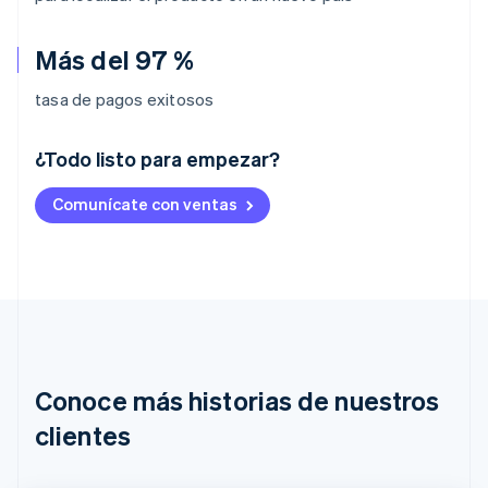
Más del 97 %
tasa de pagos exitosos
¿Todo listo para empezar?
Alemania
Comunícate con ventas
Deutsch
English
Australia
English
Austria
Deutsch
English
Bélgica
Nederlands
Français
Deutsch
English
Brasil
Português
English
Conoce más historias de nuestros
Bulgaria
English
clientes
Canadá
English
Français