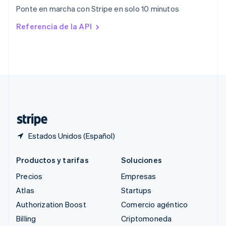
República Checa
Ponte en marcha con Stripe en solo 10 minutos
English
Rumania
Referencia de la API
English
Singapur
English
简体中文
Suecia
Svenska
English
Suiza
Deutsch
Français
Italiano
English
Tailandia
ไทย
English
Estados Unidos (Español)
Productos y tarifas
Soluciones
Precios
Empresas
Atlas
Startups
Authorization Boost
Comercio agéntico
Billing
Criptomoneda