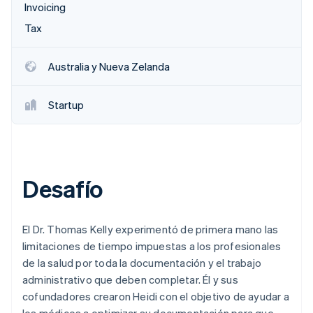
Invoicing
Radar
Tax
Prevención de fraude
Ecosistema
Atlas
Constitución de una startup
Australia y Nueva Zelanda
Socios
Climate
Stripe App Marketplace
Eliminación de dióxido de carbono
Startup
Identity
Verificación de identidad en línea
Desafío
Sesiones de Stripe 2026
Descubre cómo Stripe construye la infraestructura económi
El Dr. Thomas Kelly experimentó de primera mano las
Mirar ahora
limitaciones de tiempo impuestas a los profesionales
de la salud por toda la documentación y el trabajo
administrativo que deben completar. Él y sus
cofundadores crearon Heidi con el objetivo de ayudar a
los médicos a optimizar su documentación para que