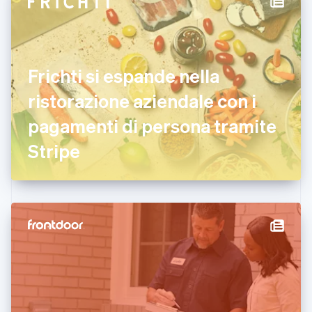
Croazia
English
Italiano
Danimarca
English
Emirati Arabi Uniti
Frichti si espande nella
English
Estonia
ristorazione aziendale con i
English
pagamenti di persona tramite
Finlandia
English
Svenska
Stripe
Francia
Français
English
Germania
Deutsch
English
Giappone
日本語
English
Gibilterra
English
Grecia
English
India
English