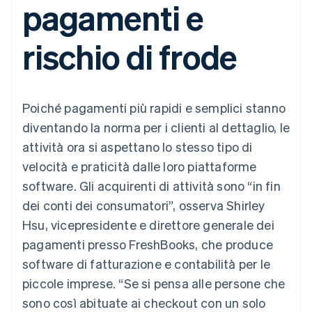
pagamenti e
utente
Automazione
Gestione del denaro
Gestire gli
flessibile
Metodi di
della contabilità
Roadmap del prodotto
Piattaforme
abbonamenti
pagamento
Stripe Sigma
Conferenza annuale
SaaS
Offrire addebiti in base
rischio di frode
Accesso a
Report
Sessions
all'utilizzo
oltre 125
personalizzati
Lavora con noi
Emettere carte
Terminal
Data Pipeline
Sala stampa
garantite da stablecoin
Pagamenti di
Sincronizzazione
Stripe Press
Per settore
persona
dei dati
Esegui il provisioning e
Poiché pagamenti più rapidi e semplici stanno
Authorization
gestisci i servizi con gli
Boost
Aziende di IA
agenti
diventando la norma per i clienti al dettaglio, le
Accettazione
Creator economy
Recapiti
attività ora si aspettano lo stesso tipo di
ottimizzata
Gaming
Link
Ospitalità, viaggi e
Contattaci
velocità e praticità dalle loro piattaforme
Pagamento
tempo libero
Diventa nostro partner
Risorse
Assicurazione
software. Gli acquirenti di attività sono “in fin
accelerato
Media e
Financial
dei conti dei consumatori”, osserva Shirley
intrattenimento
Integrazioni app
Connections
Organizzazioni non
Esempi di codice
Conti finanziari
Hsu, vicepresidente e direttore generale dei
profit
Blog per sviluppatori
collegati
pagamenti presso FreshBooks, che produce
Servizi professionali
Stato dell'API
Pubblica
software di fatturazione e contabilità per le
amministrazione
piccole imprese. “Se si pensa alle persone che
Commercio al dettaglio
Altro
sono così abituate ai checkout con un solo
Product roadmap