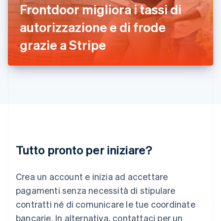
Irlanda
Frontdoor migliora i tassi di
English
autorizzazione e di frode
Italia
Italiano
English
grazie a Stripe
Lettonia
English
Liechtenstein
Deutsch
English
Lituania
English
Lussemburgo
Français
Deutsch
English
Malaysia
English
简体中文
Tutto pronto per iniziare?
Malta
English
Messico
Crea un account e inizia ad accettare
Español
English
Norvegia
pagamenti senza necessità di stipulare
English
contratti né di comunicare le tue coordinate
Nuova Zelanda
bancarie. In alternativa, contattaci per un
English