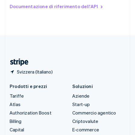
Stati Uniti
Documentazione di riferimento dell'API
English
Español
简体中文
Svezia
Svenska
English
Svizzera
Deutsch
Français
Italiano
English
Thailandia
ไทย
English
Ungheria
English
Svizzera (Italiano)
Prodotti e prezzi
Soluzioni
Tariffe
Aziende
Atlas
Start-up
Authorization Boost
Commercio agentico
Billing
Criptovalute
Capital
E-commerce