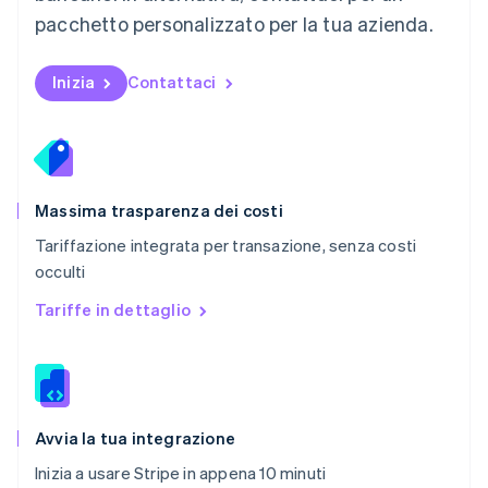
Paesi Bassi
pacchetto personalizzato per la tua azienda.
Nederlands
English
Polonia
English
Inizia
Contattaci
Portogallo
Português
English
RAS di Hong Kong, Cina
English
简体中文
Regno Unito
English
Massima trasparenza dei costi
Repubblica Ceca
Tariffazione integrata per transazione, senza costi
English
occulti
Romania
English
Tariffe in dettaglio
Singapore
English
简体中文
Slovacchia
English
Slovenia
English
Italiano
Avvia la tua integrazione
Spagna
Inizia a usare Stripe in appena 10 minuti
Español
English