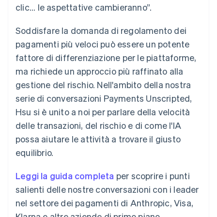
clic... le aspettative cambieranno”.
Scopri cosa ti aspetta
Radar
Ecosistema
Soddisfare la domanda di regolamento dei
Prevenzione delle frodi
pagamenti più veloci può essere un potente
Partner
Atlas
Stripe App Marketplace
Costituzione di start-up
fattore di differenziazione per le piattaforme,
Climate
ma richiede un approccio più raffinato alla
Rimozione del carbonio
gestione del rischio. Nell'ambito della nostra
Identity
serie di conversazioni Payments Unscripted,
Verifica online dell'identità
Hsu si è unito a noi per parlare della velocità
delle transazioni, del rischio e di come l'IA
possa aiutare le attività a trovare il giusto
equilibrio.
Stripe Sessions 2026
Scopri come Stripe sta costruendo l'infrastruttura economi
Leggi la guida completa
per scoprire i punti
Guarda ora
salienti delle nostre conversazioni con i leader
nel settore dei pagamenti di Anthropic, Visa,
Klarna e altre aziende di primo piano.