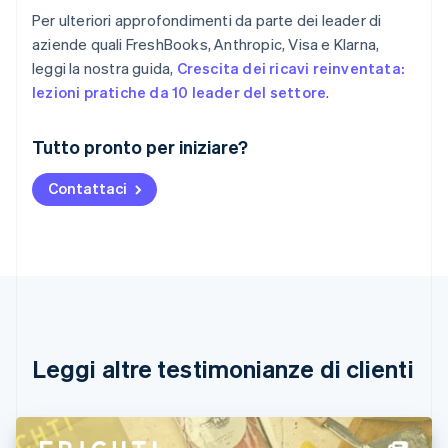
Per ulteriori approfondimenti da parte dei leader di
aziende quali FreshBooks, Anthropic, Visa e Klarna,
leggi la nostra guida,
Crescita dei ricavi reinventata:
lezioni pratiche da 10 leader del settore
.
Australia
Tutto pronto per iniziare?
English
Austria
Contattaci
Deutsch
English
Belgio
Nederlands
Français
Deutsch
English
Brasile
Português
English
Bulgaria
English
Canada
English
Français
Leggi altre testimonianze di clienti
Cina continentale
简体中文
English
Cipro
English