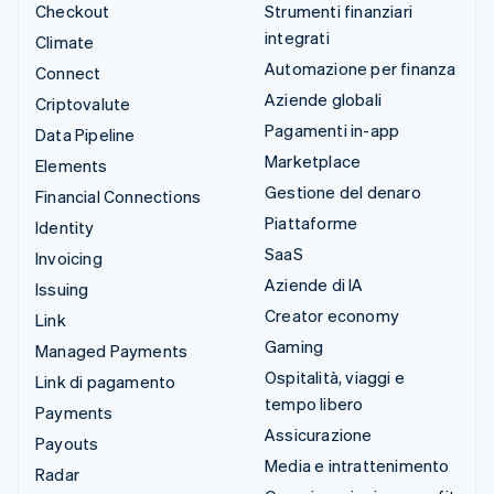
Checkout
Strumenti finanziari
integrati
Climate
Automazione per finanza
Connect
Aziende globali
Criptovalute
Pagamenti in-app
Data Pipeline
Marketplace
Elements
Gestione del denaro
Financial Connections
Piattaforme
Identity
SaaS
Invoicing
Aziende di IA
Issuing
Creator economy
Link
Gaming
Managed Payments
Ospitalità, viaggi e
Link di pagamento
tempo libero
Payments
Assicurazione
Payouts
Media e intrattenimento
Radar