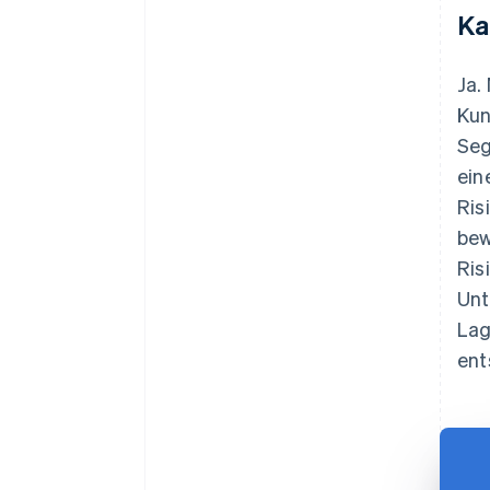
Ka
Ja.
Kun
Seg
ein
Ris
bew
Ris
Unt
Lag
ent