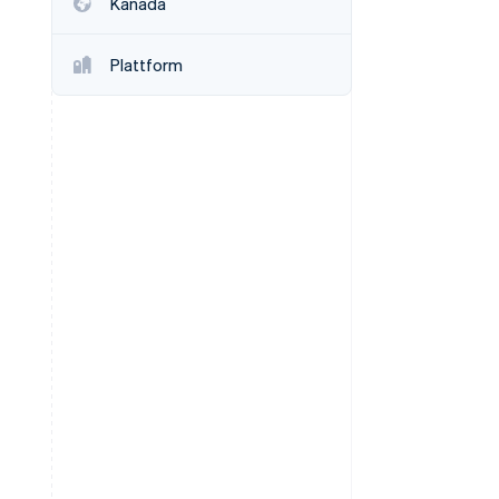
Kanada
Plattform
Stripe-Sessions 2026
Erfahren Sie, wie Stripe
Lösungen für die
Wirtschaftsinfrastruktur
für KI aufbaut.
Jetzt ansehen