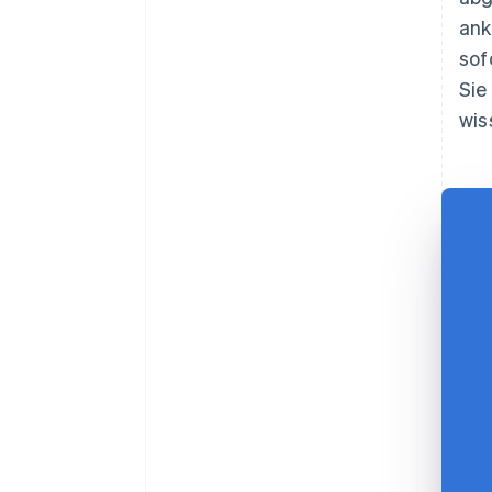
ank
sof
Sie
wis