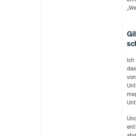
„We
Gi
sc
Ich
das
von
Unt
mag
Unt
Und
ent
abg