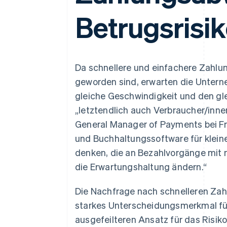
Optimierung der
Datensynchronisier
Autorisierungsraten
Betrugsrisi
Link
Beschleunigter Bezahlvorgang
Financial Connections
Verbundene Finanzdaten
Da schnellere und einfachere Zahlun
geworden sind, erwarten die Untern
gleiche Geschwindigkeit und den gl
„letztendlich auch Verbraucher/innen
General Manager of Payments bei F
und Buchhaltungssoftware für klein
denken, die an Bezahlvorgänge mit n
die Erwartungshaltung ändern.“
Die Nachfrage nach schnelleren Zah
starkes Unterscheidungsmerkmal für 
ausgefeilteren Ansatz für das Ris