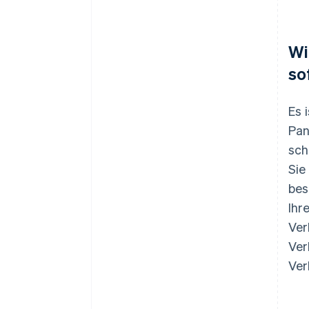
Wi
so
Es 
Pan
sch
Sie
bes
Ihr
Ver
Ver
Ver