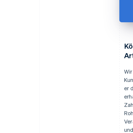
Kö
Ar
Wir
Kun
er 
erh
Zah
Roh
Ver
und