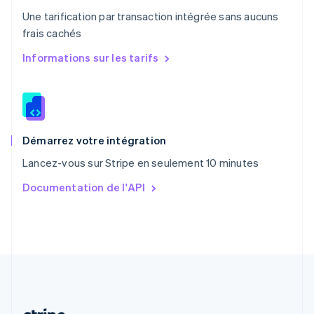
Portugal
Une tarification par transaction intégrée sans aucuns
Português
English
frais cachés
R.A.S. de Hong Kong, Chine
English
简体中文
Informations sur les tarifs
République tchèque
English
Roumanie
English
Royaume-Uni
English
Démarrez votre intégration
Singapour
Lancez-vous sur Stripe en seulement 10 minutes
English
简体中文
Slovaquie
Documentation de l'API
English
Slovénie
English
Italiano
Suède
Svenska
English
Suisse
Deutsch
Français
Italiano
English
Thaïlande
ไทย
English