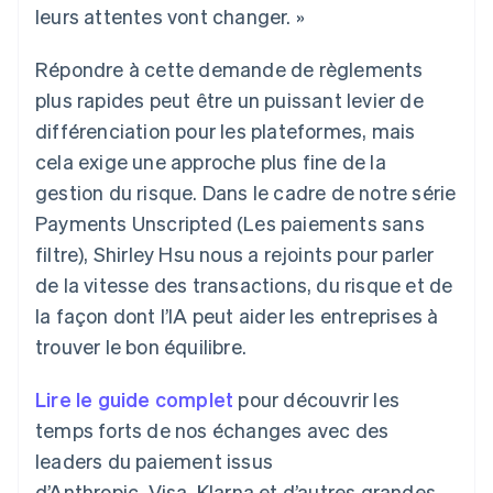
leurs attentes vont changer. »
Découvrez les prochaines évolutions
Commerce en ligne
Radar
Répondre à cette demande de règlements
Prévention de la fraude
Écosystème
plus rapides peut être un puissant levier de
Atlas
Constitution de start-up
différenciation pour les plateformes, mais
Partenaires
Climate
cela exige une approche plus fine de la
Stripe App Marketplace
Élimination du carbone
gestion du risque. Dans le cadre de notre série
Identity
Payments Unscripted (Les paiements sans
Vérification de l'identité
filtre), Shirley Hsu nous a rejoints pour parler
de la vitesse des transactions, du risque et de
la façon dont l’IA peut aider les entreprises à
trouver le bon équilibre.
Stripe Sessions 2026
Découvrez comment Stripe construit l’infrastructure écono
Lire le guide complet
pour découvrir les
Regarder la vidéo
temps forts de nos échanges avec des
leaders du paiement issus
d’Anthropic, Visa, Klarna et d’autres grandes