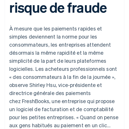
risque de fraude
UI flexibles
Recognition
l’application
Gérer des
Moyens de
Comptabilité
Entreprise
Marketplaces
abonnements
paiement
automatisée
Gestion financière
Proposer une
Accès à plus
Stripe Sigma
Roadmap produit
Plateformes
facturation à l'usage
de 125
Rapports
Sessions : conférence
SaaS
Émettre des cartes
À mesure que les paiements rapides et
Terminal
personnalisés
annuelle
bancaires adossées à
Paiements en
Data Pipeline
Carrières
des stablecoins
simples deviennent la norme pour les
personne
Synchronisation
Communiqués de
Fournir et gérer des
consommateurs, les entreprises attendent
Authorization
des données
presse
services avec des
Par secteur
Boost
Stripe Press
agents
désormais la même rapidité et la même
Acceptation
simplicité de la part de leurs plateformes
optimisée
Entreprises d'IA
Link
Économie des
logicielles. Les acheteurs professionnels sont
Paiements
créateurs
Contact
Ressources
Jeux
« des consommateurs à la fin de la journée »,
accélérés
Hôtellerie, voyages et
Financial
Contacter notre équipe
observe Shirley Hsu, vice-présidente et
loisirs
Intégrations
Connections
Assurance
d'applications
Comptes
directrice générale des paiements
Devenir partenaire
Médias et
Exemples de code
financiers
chez FreshBooks, une entreprise qui propose
divertissements
Blog des développeurs
associés
Organisations à but
un logiciel de facturation et de comptabilité
non lucratif
État de l'API
pour les petites entreprises. « Quand on pense
Services aux
Plus
entreprises
aux gens habitués au paiement en un clic…
Product roadmap
Secteur public