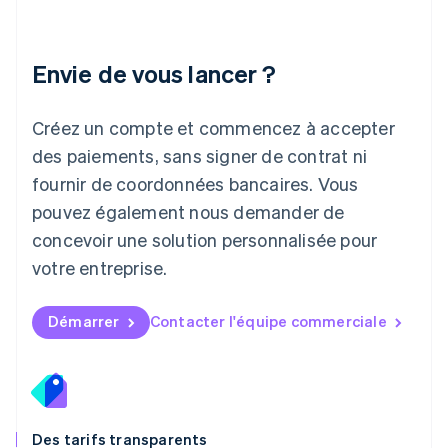
Lettonie
English
Liechtenstein
Envie de vous lancer ?
Deutsch
English
Lituanie
English
Créez un compte et commencez à accepter
Luxembourg
des paiements, sans signer de contrat ni
Français
Deutsch
English
Malaisie
fournir de coordonnées bancaires. Vous
English
简体中文
pouvez également nous demander de
Malte
concevoir une solution personnalisée pour
English
Mexique
votre entreprise.
Español
English
Norvège
English
Démarrer
Contacter l'équipe commerciale
Nouvelle-Zélande
English
Pays-Bas
Nederlands
English
Pologne
English
Des tarifs transparents