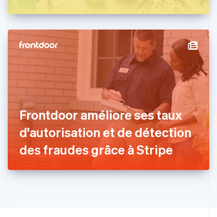
Estonie
English
États-Unis
English
Español
简体中文
Finlande
English
Svenska
France
Français
English
Gibraltar
English
Grèce
Frontdoor améliore ses taux
English
Hongrie
d'autorisation et de détection
English
Inde
des fraudes grâce à Stripe
English
Irlande
English
Italie
Italiano
English
Japon
日本語
English