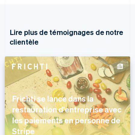
Autriche
Deutsch
English
Belgique
Nederlands
Français
Deutsch
English
Brésil
Lire plus de témoignages de notre
Português
English
clientèle
Bulgarie
English
Canada
English
Français
Chine continentale
简体中文
English
Chypre
English
Croatie
English
Italiano
Frichti se lance dans la
Danemark
restauration d'entreprise avec
English
Émirats arabes unis
les paiements en personne de
English
Espagne
Stripe
Español
English