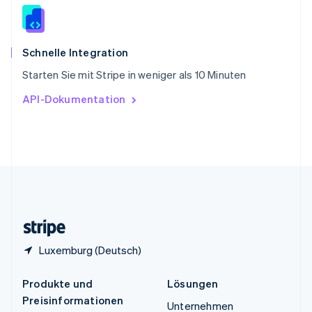
Spanien
Español
English
Thailand
ไทย
English
Schnelle Integration
Tschechische Republik
Starten Sie mit Stripe in weniger als 10 Minuten
English
Ungarn
API-Dokumentation
English
Vereinigte Arabische Emirate
English
Vereinigte Staaten
English
Español
简体中文
Vereinigtes Königreich
English
Zypern
English
Luxemburg (Deutsch)
Produkte und
Lösungen
Preisinformationen
Unternehmen