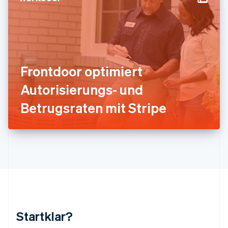
English
Français
Kroatien
English
Italiano
Lettland
English
Liechtenstein
Deutsch
English
Frontdoor optimiert
Litauen
Autorisierungs- und
English
Luxemburg
Betrugsraten mit Stripe
Français
Deutsch
English
Malaysia
English
简体中文
Malta
English
Mexiko
Español
English
Neuseeland
English
Niederlande
Nederlands
English
Startklar?
Norwegen