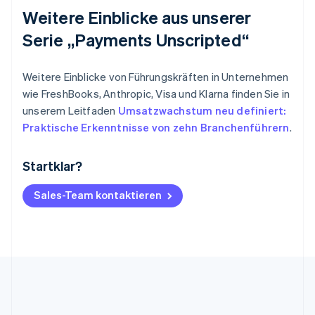
Weitere Einblicke aus unserer
Serie „Payments Unscripted“
Weitere Einblicke von Führungskräften in Unternehmen
wie FreshBooks, Anthropic, Visa und Klarna finden Sie in
unserem Leitfaden
Umsatzwachstum neu definiert:
Praktische Erkenntnisse von zehn Branchenführern
.
Startklar?
Australien
English
Belgien
Sales-Team kontaktieren
Nederlands
Français
Deutsch
English
Brasilien
Português
English
Bulgarien
English
Dänemark
English
Deutschland