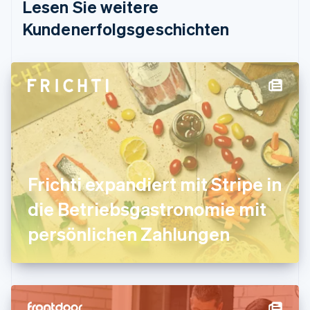
Lesen Sie weitere
Deutsch
English
Estland
Kundenerfolgsgeschichten
English
Festlandchina
简体中文
English
Finnland
English
Svenska
Frankreich
Français
English
Gibraltar
English
Griechenland
English
Frichti expandiert mit Stripe in
Indien
die Betriebsgastronomie mit
English
Irland
persönlichen Zahlungen
English
Italien
Italiano
English
Japan
日本語
English
Kanada