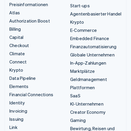
Preisinformationen
Start-ups
Atlas
Agentenbasierter Handel
Authorization Boost
Krypto
Billing
E-Commerce
Capital
Embedded Finance
Checkout
Finanzautomatisierung
Climate
Globale Unternehmen
Connect
In-App-Zahlungen
Krypto
Marktplätze
Data Pipeline
Geldmanagement
Elements
Plattformen
Financial Connections
SaaS
Identity
KI-Unternehmen
Invoicing
Creator Economy
Issuing
Gaming
Link
Bewirtung, Reisen und