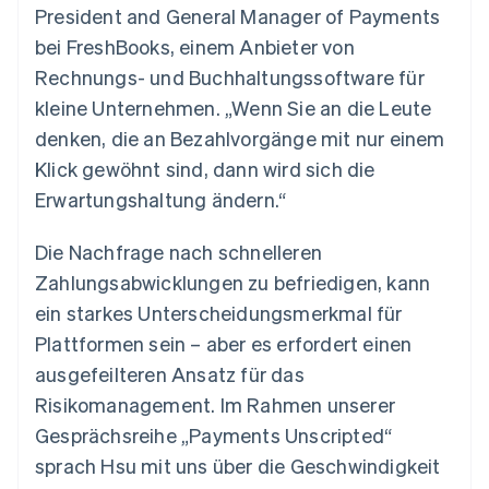
Betrugsprävention
President and General Manager of Payments
Ecosystem
Atlas
bei FreshBooks, einem Anbieter von
Start-up-Gründung
Partner
Rechnungs- und Buchhaltungssoftware für
Stripe App-Marktplatz
Climate
kleine Unternehmen. „Wenn Sie an die Leute
CO₂-Entnahme
denken, die an Bezahlvorgänge mit nur einem
Identity
Klick gewöhnt sind, dann wird sich die
Online-Identitätsprüfung
Erwartungshaltung ändern.“
Die Nachfrage nach schnelleren
Zahlungsabwicklungen zu befriedigen, kann
Stripe-Sessions 2026
ein starkes Unterscheidungsmerkmal für
Erfahren Sie, wie Stripe Lösungen für die Wirts
Jetzt ansehen
Plattformen sein – aber es erfordert einen
ausgefeilteren Ansatz für das
Risikomanagement. Im Rahmen unserer
Gesprächsreihe „Payments Unscripted“
sprach Hsu mit uns über die Geschwindigkeit