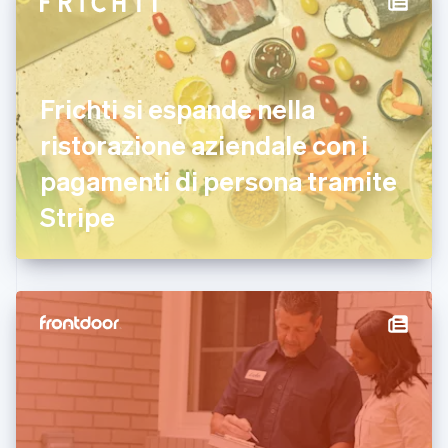
Croazia
English
Italiano
Danimarca
English
Emirati Arabi Uniti
Frichti si espande nella
English
Estonia
ristorazione aziendale con i
English
pagamenti di persona tramite
Finlandia
English
Svenska
Stripe
Francia
Français
English
Germania
Deutsch
English
Giappone
日本語
English
Gibilterra
English
Grecia
English
India
English