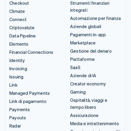
Checkout
Strumenti finanziari
integrati
Climate
Automazione per finanza
Connect
Aziende globali
Criptovalute
Pagamenti in-app
Data Pipeline
Marketplace
Elements
Gestione del denaro
Financial Connections
Piattaforme
Identity
SaaS
Invoicing
Aziende di IA
Issuing
Creator economy
Link
Gaming
Managed Payments
Ospitalità, viaggi e
Link di pagamento
tempo libero
Payments
Assicurazione
Payouts
Media e intrattenimento
Radar