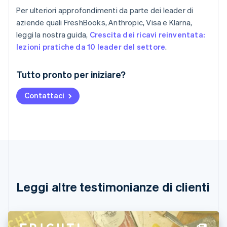
Per ulteriori approfondimenti da parte dei leader di
aziende quali FreshBooks, Anthropic, Visa e Klarna,
leggi la nostra guida,
Crescita dei ricavi reinventata:
lezioni pratiche da 10 leader del settore
.
Australia
Tutto pronto per iniziare?
English
Austria
Contattaci
Deutsch
English
Belgio
Nederlands
Français
Deutsch
English
Brasile
Português
English
Bulgaria
English
Canada
English
Français
Leggi altre testimonianze di clienti
Cina continentale
简体中文
English
Cipro
English