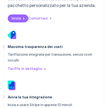
Paesi Bassi
pacchetto personalizzato per la tua azienda.
Nederlands
English
Polonia
English
Inizia
Contattaci
Portogallo
Português
English
RAS di Hong Kong, Cina
English
简体中文
Regno Unito
English
Massima trasparenza dei costi
Repubblica Ceca
Tariffazione integrata per transazione, senza costi
English
occulti
Romania
English
Tariffe in dettaglio
Singapore
English
简体中文
Slovacchia
English
Slovenia
English
Italiano
Avvia la tua integrazione
Spagna
Inizia a usare Stripe in appena 10 minuti
Español
English