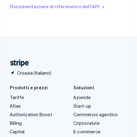
Stati Uniti
Documentazione di riferimento dell'API
English
Español
简体中文
Svezia
Svenska
English
Svizzera
Deutsch
Français
Italiano
English
Thailandia
ไทย
English
Ungheria
English
Croazia (Italiano)
Prodotti e prezzi
Soluzioni
Tariffe
Aziende
Atlas
Start-up
Authorization Boost
Commercio agentico
Billing
Criptovalute
Capital
E-commerce