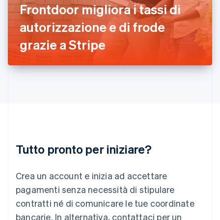
Irlanda
Frontdoor migliora i tassi di
English
autorizzazione e di frode
Italia
Italiano
English
grazie a Stripe
Lettonia
English
Liechtenstein
Deutsch
English
Lituania
English
Lussemburgo
Français
Deutsch
English
Malaysia
English
简体中文
Tutto pronto per iniziare?
Malta
English
Messico
Crea un account e inizia ad accettare
Español
English
Norvegia
pagamenti senza necessità di stipulare
English
contratti né di comunicare le tue coordinate
Nuova Zelanda
bancarie. In alternativa, contattaci per un
English