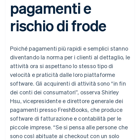
pagamenti e
utente
Automazione
Gestione del denaro
Gestire gli
flessibile
Metodi di
della contabilità
Roadmap del prodotto
Piattaforme
abbonamenti
pagamento
Stripe Sigma
Conferenza annuale
SaaS
Offrire addebiti in base
rischio di frode
Accesso a
Report
Sessions
all'utilizzo
oltre 125
personalizzati
Lavora con noi
Emettere carte
Terminal
Data Pipeline
Sala stampa
garantite da stablecoin
Pagamenti di
Sincronizzazione
Stripe Press
Per settore
persona
dei dati
Esegui il provisioning e
Poiché pagamenti più rapidi e semplici stanno
Authorization
gestisci i servizi con gli
Boost
Aziende di IA
agenti
diventando la norma per i clienti al dettaglio, le
Accettazione
Creator economy
Recapiti
attività ora si aspettano lo stesso tipo di
ottimizzata
Gaming
Link
Ospitalità, viaggi e
Contattaci
velocità e praticità dalle loro piattaforme
Pagamento
tempo libero
Diventa nostro partner
Risorse
Assicurazione
software. Gli acquirenti di attività sono “in fin
accelerato
Media e
Financial
dei conti dei consumatori”, osserva Shirley
intrattenimento
Integrazioni app
Connections
Organizzazioni non
Esempi di codice
Conti finanziari
Hsu, vicepresidente e direttore generale dei
profit
Blog per sviluppatori
collegati
pagamenti presso FreshBooks, che produce
Servizi professionali
Stato dell'API
Pubblica
software di fatturazione e contabilità per le
amministrazione
piccole imprese. “Se si pensa alle persone che
Commercio al dettaglio
Altro
sono così abituate ai checkout con un solo
Product roadmap