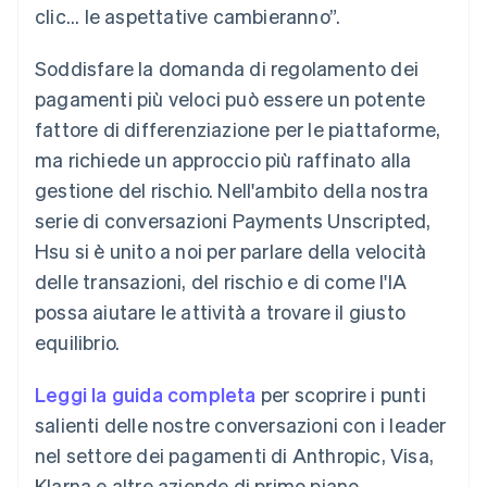
clic... le aspettative cambieranno”.
Scopri cosa ti aspetta
Radar
Ecosistema
Soddisfare la domanda di regolamento dei
Prevenzione delle frodi
pagamenti più veloci può essere un potente
Partner
Atlas
Stripe App Marketplace
Costituzione di start-up
fattore di differenziazione per le piattaforme,
Climate
ma richiede un approccio più raffinato alla
Rimozione del carbonio
gestione del rischio. Nell'ambito della nostra
Identity
serie di conversazioni Payments Unscripted,
Verifica online dell'identità
Hsu si è unito a noi per parlare della velocità
delle transazioni, del rischio e di come l'IA
possa aiutare le attività a trovare il giusto
equilibrio.
Stripe Sessions 2026
Scopri come Stripe sta costruendo l'infrastruttura economi
Leggi la guida completa
per scoprire i punti
Guarda ora
salienti delle nostre conversazioni con i leader
nel settore dei pagamenti di Anthropic, Visa,
Klarna e altre aziende di primo piano.