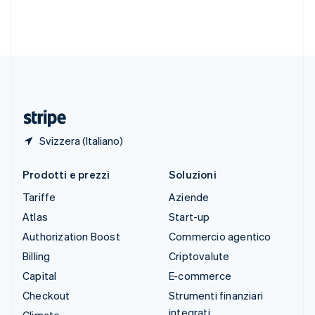
Svezia
Svenska
English
Svizzera
Deutsch
Français
Italiano
English
Thailandia
ไทย
English
Ungheria
English
Svizzera (Italiano)
Prodotti e prezzi
Soluzioni
Tariffe
Aziende
Atlas
Start-up
Authorization Boost
Commercio agentico
Billing
Criptovalute
Capital
E-commerce
Checkout
Strumenti finanziari
integrati