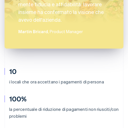
mente fiducia e affidabilità: lavorare
insieme ha confermato la visione che
avevo dell'azienda.
Martin Bricard
, Product Manager
10
i locali che ora accettano i pagamenti di persona
100%
la percentuale di riduzione di pagamenti non riusciti/con
problemi