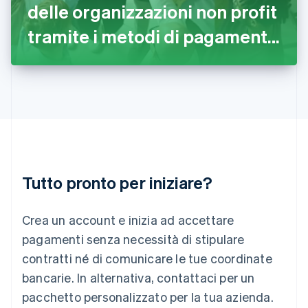
delle organizzazioni non profit
Italia
Italiano
English
tramite i metodi di pagamento
Lettonia
English
offerti da Stripe
Liechtenstein
Deutsch
English
Lituania
English
Lussemburgo
Français
Deutsch
English
Malaysia
English
简体中文
Tutto pronto per iniziare?
Malta
English
Messico
Crea un account e inizia ad accettare
Español
English
Norvegia
pagamenti senza necessità di stipulare
English
contratti né di comunicare le tue coordinate
Nuova Zelanda
bancarie. In alternativa, contattaci per un
English
Paesi Bassi
pacchetto personalizzato per la tua azienda.
Nederlands
English