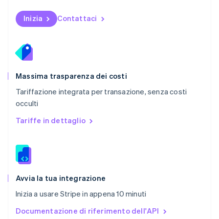
Polonia
English
Inizia
Contattaci
Portogallo
Português
English
RAS di Hong Kong, Cina
English
简体中文
Regno Unito
English
Massima trasparenza dei costi
Repubblica Ceca
Tariffazione integrata per transazione, senza costi
English
occulti
Romania
English
Tariffe in dettaglio
Singapore
English
简体中文
Slovacchia
English
Slovenia
English
Italiano
Avvia la tua integrazione
Spagna
Inizia a usare Stripe in appena 10 minuti
Español
English
Stati Uniti
Documentazione di riferimento dell'API
English
Español
简体中文