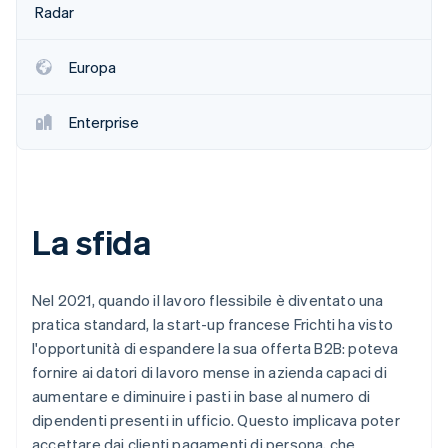
Radar
Scopri cosa ti aspetta
Radar
Ecosistema
Prevenzione delle frodi
Europa
Partner
Atlas
Stripe App Marketplace
Costituzione di start-up
Enterprise
Climate
Rimozione del carbonio
Identity
Verifica online dell'identità
La sfida
Nel 2021, quando il lavoro flessibile è diventato una
pratica standard, la start-up francese Frichti ha visto
Stripe Sessions 2026
Scopri come Stripe sta costruendo l'infrastruttura economi
l'opportunità di espandere la sua offerta B2B: poteva
Guarda ora
fornire ai datori di lavoro mense in azienda capaci di
aumentare e diminuire i pasti in base al numero di
dipendenti presenti in ufficio. Questo implicava poter
accettare dai clienti pagamenti di persona, che