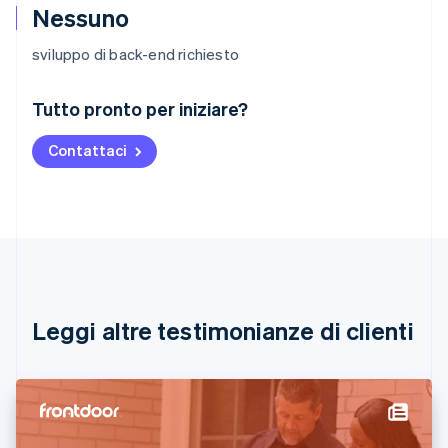
Nessuno
sviluppo di back-end richiesto
Australia
Tutto pronto per iniziare?
English
Austria
Contattaci
Deutsch
English
Belgio
Nederlands
Français
Deutsch
English
Brasile
Português
English
Bulgaria
English
Canada
English
Français
Leggi altre testimonianze di clienti
Cina continentale
简体中文
English
Cipro
English
Croazia
English
Italiano