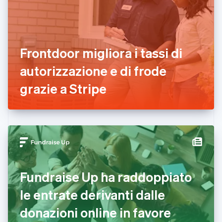
Danimarca
English
Emirati Arabi Uniti
English
Estonia
Frontdoor migliora i tassi di
English
autorizzazione e di frode
Finlandia
English
Svenska
grazie a Stripe
Francia
Français
English
Germania
Deutsch
English
Giappone
日本語
English
Gibilterra
English
Grecia
Fundraise Up ha raddoppiato
English
India
le entrate derivanti dalle
English
Irlanda
donazioni online in favore
English