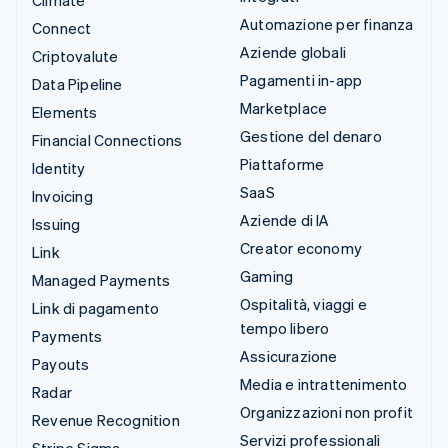
Climate
Automazione per finanza
Connect
Aziende globali
Criptovalute
Pagamenti in-app
Data Pipeline
Marketplace
Elements
Gestione del denaro
Financial Connections
Piattaforme
Identity
SaaS
Invoicing
Aziende di IA
Issuing
Creator economy
Link
Gaming
Managed Payments
Ospitalità, viaggi e
Link di pagamento
tempo libero
Payments
Assicurazione
Payouts
Media e intrattenimento
Radar
Organizzazioni non profit
Revenue Recognition
Servizi professionali