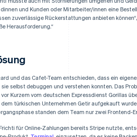
chti musste auch mit Stornierungen umgehen und Geld
dinnen und Kunden oder Mitarbeiter/innen eine Beste
sen zuverlässige Rückerstattungen anbieten können“, f
ße Herausforderung.“
ösung
card und das Cafet-Team entschieden, dass ein eigenes 
 sie selbst debuggen und verstehen konnten. Das Prob
 vor Kurzem vom deutschen Expressdienst Gorillas ü
 dem türkischen Unternehmen Getir aufgekauft wurde.
rgangsphase standen dem Team nur zwei Frontend-Ent
Frichti für Online-Zahlungen bereits Stripe nutzte, ent
ipe-Produkt,
Terminal
, einzusetzen, da es keine Backe