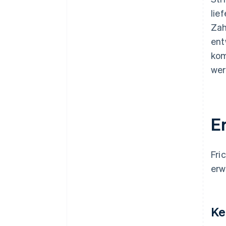
lie
Zah
ent
kom
wer
E
Fri
erw
Ke