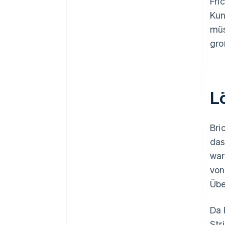
Fri
Kun
müs
gro
L
Bri
das
war
von
Übe
Da 
Str