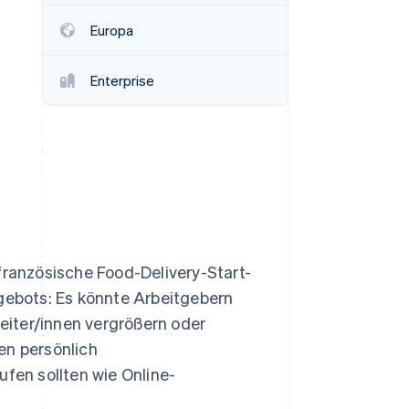
Europa
Stripe-Sessions 2026
Erfahren Sie, wie Stripe
Enterprise
Lösungen für die
Wirtschaftsinfrastruktur
für KI aufbaut.
Jetzt ansehen
französische Food-Delivery-Start-
ngebots: Es könnte Arbeitgebern
beiter/innen vergrößern oder
en persönlich
en sollten wie Online-