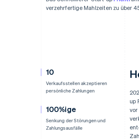
Optimierung der
Datensynchronisier
Autorisierungsraten
verzehrfertige Mahlzeiten zu über 4
Link
Beschleunigter Bezahlvorgang
Financial Connections
Verbundene Finanzdaten
10
H
Verkaufsstellen akzeptieren
persönliche Zahlungen
202
up 
100%ige
vor
ver
Senkung der Störungen und
ent
Zahlungsausfälle
Zah