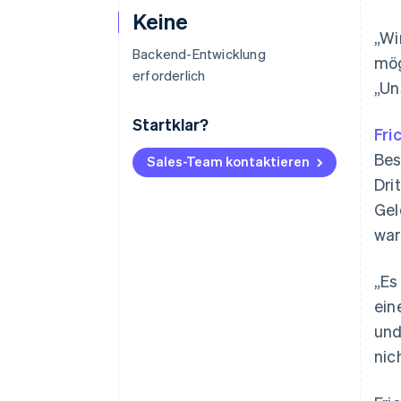
Keine
„Wi
Backend-Entwicklung
mög
erforderlich
„Un
Startklar?
Fri
Bes
Sales-Team kontaktieren
Dri
Gel
war
„Es
ein
und
nic