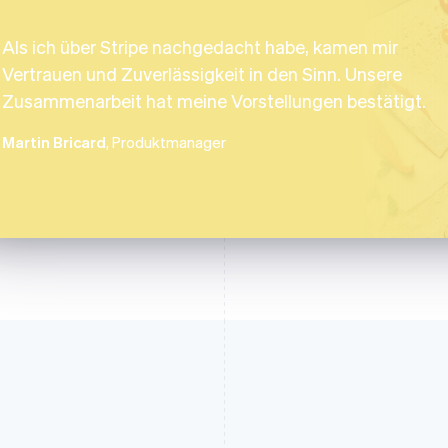
Als ich über Stripe nachgedacht habe, kamen mir
Vertrauen und Zuverlässigkeit in den Sinn. Unsere
Zusammenarbeit hat meine Vorstellungen bestätigt.
Martin Bricard
, Produktmanager