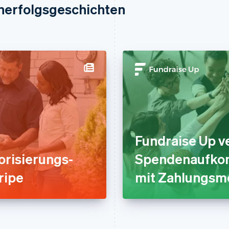
nerfolgsgeschichten
Fundraise Up v
orisierungs-
Spendenaufkom
ripe
mit Zahlungsme