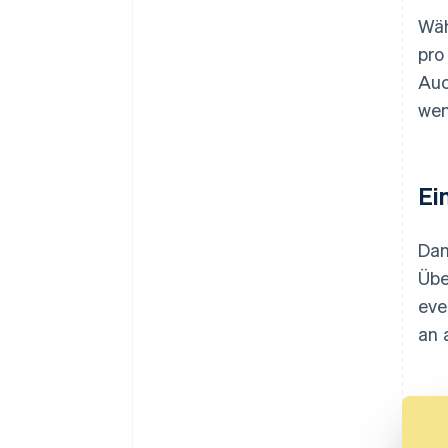
Wäh
pro
Auc
wen
Ei
Dan
Übe
eve
an 