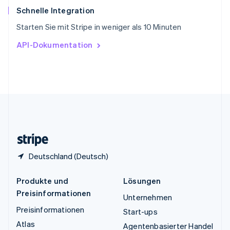
ไทย
English
Schnelle Integration
Tschechische Republik
Starten Sie mit Stripe in weniger als 10 Minuten
English
Ungarn
API-Dokumentation
English
Vereinigte Arabische Emirate
English
Vereinigte Staaten
English
Español
简体中文
Vereinigtes Königreich
English
Zypern
English
Deutschland (Deutsch)
Produkte und
Lösungen
Preisinformationen
Unternehmen
Preisinformationen
Start-ups
Atlas
Agentenbasierter Handel