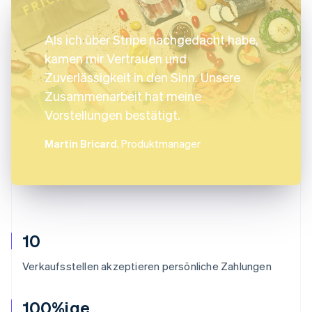
Als ich über Stripe nachgedacht habe,
kamen mir Vertrauen und
Zuverlässigkeit in den Sinn. Unsere
Zusammenarbeit hat meine
Vorstellungen bestätigt.
Martin Bricard
, Produktmanager
10
Verkaufsstellen akzeptieren persönliche Zahlungen
100%ige