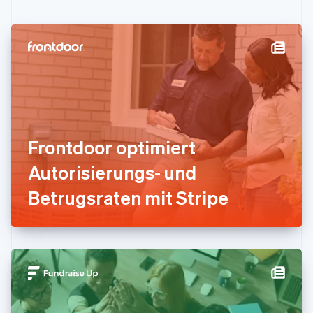
Festlandchina
简体中文
English
Finnland
English
Svenska
Frankreich
Français
English
Gibraltar
English
Griechenland
English
Frontdoor optimiert
Indien
Autorisierungs- und
English
Irland
Betrugsraten mit Stripe
English
Italien
Italiano
English
Japan
日本語
English
Kanada
English
Français
Kroatien
English
Italiano