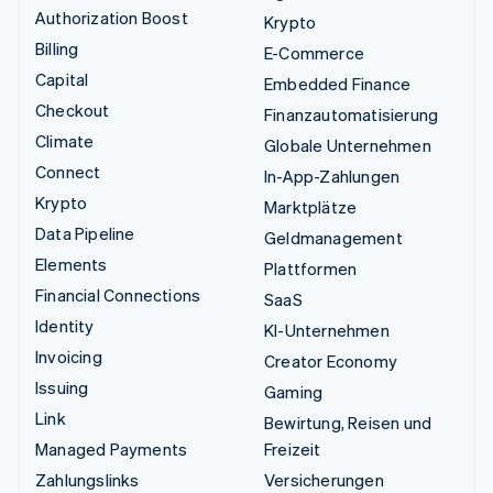
Authorization Boost
Krypto
Billing
E-Commerce
Capital
Embedded Finance
Checkout
Finanzautomatisierung
Climate
Globale Unternehmen
Connect
In-App-Zahlungen
Krypto
Marktplätze
Data Pipeline
Geldmanagement
Elements
Plattformen
Financial Connections
SaaS
Identity
KI-Unternehmen
Invoicing
Creator Economy
Issuing
Gaming
Link
Bewirtung, Reisen und
Managed Payments
Freizeit
Zahlungslinks
Versicherungen