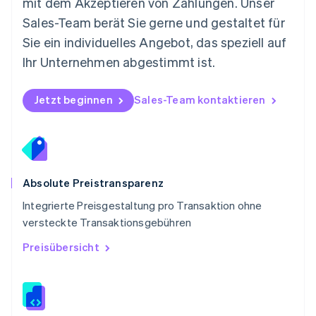
mit dem Akzeptieren von Zahlungen. Unser
Polen
Sales-Team berät Sie gerne und gestaltet für
English
Portugal
Sie ein individuelles Angebot, das speziell auf
Português
English
Ihr Unternehmen abgestimmt ist.
Rumänien
English
Schweden
Jetzt beginnen
Sales-Team kontaktieren
Svenska
English
Schweiz
Deutsch
Français
Italiano
English
Singapur
English
简体中文
Slowakei
Absolute Preistransparenz
English
Integrierte Preisgestaltung pro Transaktion ohne
Slowenien
versteckte Transaktionsgebühren
English
Italiano
Sonderverwaltungsregion Hongkong,
Preisübersicht
China
English
简体中文
Spanien
Español
English
Thailand