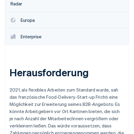
Betrugsprävention
Radar
Ecosystem
Atlas
Start-up-Gründung
Partner
Europa
Stripe App-Marktplatz
Climate
CO₂-Entnahme
Enterprise
Identity
Online-Identitätsprüfung
Herausforderung
Stripe-Sessions 2026
Erfahren Sie, wie Stripe Lösungen für die W
2021, als flexibles Arbeiten zum Standard wurde, sah
Jetzt ansehen
das französische Food-Delivery-Start-up Frichti eine
Möglichkeit zur Erweiterung seines B2B-Angebots: Es
könnte Arbeitgebern vor Ort Kantinen bieten, die sich
je nach Anzahl der Mitarbeiter/innen vergrößern oder
verkleinern ließen. Das würde voraussetzen, dass
Zahlungen persönlich entgegengenommen werden, die