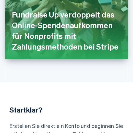
Lettland
English
Fundraise Up verdoppelt das
Liechtenstein
Deutsch
English
Online-Spendenaufkommen
Litauen
für Nonprofits mit
English
Luxemburg
Zahlungsmethoden bei Stripe
Français
Deutsch
English
Malaysia
English
简体中文
Malta
English
Mexiko
Español
English
Neuseeland
English
Niederlande
Nederlands
English
Startklar?
Norwegen
English
Österreich
Erstellen Sie direkt ein Konto und beginnen Sie
Deutsch
English