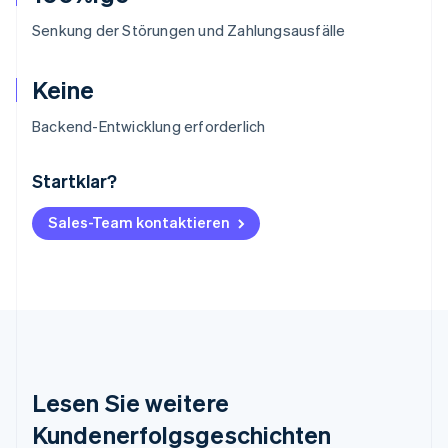
Senkung der Störungen und Zahlungsausfälle
Keine
Backend-Entwicklung erforderlich
Startklar?
Australien
English
Belgien
Sales-Team kontaktieren
Nederlands
Français
Deutsch
English
Brasilien
Português
English
Bulgarien
English
Dänemark
English
Deutschland
Lesen Sie weitere
Deutsch
English
Estland
Kundenerfolgsgeschichten
English