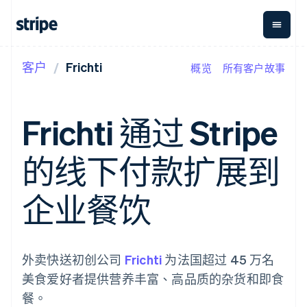
客户
Frichti
概览
所有客户故事
按企业阶段
文档
学习
支付
营收
资金管
平台
理
易市
大型企业
Stripe 文档
博客
Payments
Billing
初创企业
API 参考文档
客户案例
Frichti 通过 Stripe
在线支付
经常性收入
Global
Conn
库与 SDK
指南
Managed
Metronome
Payouts
Stripe Apps
Payments
按用量计费
平台
的线下付款扩展到
备案商家解决
Subscriptions
向第三
按应用场景
方案
方打款
支持
订阅管理
Payment links
Crypto
指南
智能体商务
企业餐饮
Invoicing
钱包、
加密货币
获取支持
无代码支付
一次性或定期
稳定币
电子商务
接受线上付款
托管支持方案
Checkout
账单
发行和
嵌入式金融
实施预置结账流程
专业服务
预构建支付界
Tax
发卡基
财务自动化
构建平台或交易市场
面
销售税和增值
础设施
全球化企业
管理订阅
外卖快送初创公司
Frichti
为法国超过 45 万名
Elements
税自动化
应用内支付
提供按用量计费
灵活的 UI 组件
Revenue
美食爱好者提供营养丰富、高品质的杂货和即食
交易市场
发行稳定币支持的支付卡
Payment
Recognition
公司
资金管理
通过智能体配置和管理服
餐。
methods
会计自动化
平台
务