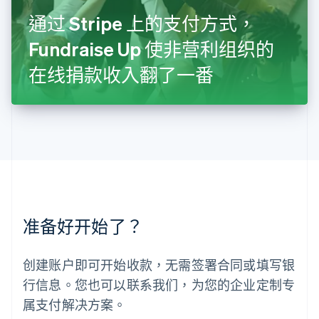
Français
Deutsch
English
罗马尼亚
通过 Stripe 上的支付方式，
English
Fundraise Up 使非营利组织的
马尔他
English
在线捐款收入翻了一番
马来西亚
English
简体中文
美国
English
Español
简体中文
墨西哥
Español
English
挪威
English
葡萄牙
Português
English
准备好开始了？
日本
日本語
English
瑞典
创建账户即可开始收款，无需签署合同或填写银
Svenska
English
瑞士
行信息。您也可以联系我们，为您的企业定制专
Deutsch
Français
Italiano
English
属支付解决方案。
塞浦路斯