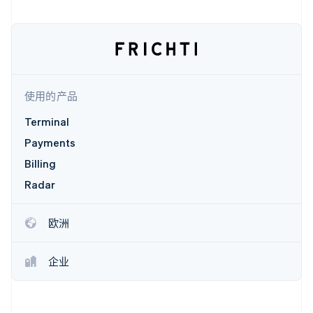
接入 125+ 种支
Stripe Sigma
产品路线图
SaaS
付方式
自定义报告
Sessions 年度大会
Authorization
Data Pipeline
招聘
Boost
数据同步
资讯中心
支付成功率优
资源
Stripe Press
化
按行业
Link
应用集成
加速结账
使用的产品
AI 企业
代码示例
创作者经济
开发者博客
联系
Terminal
游戏
API 状态
酒店、旅游与休闲
联系销售
Payments
保险
成为合作伙伴
更多
媒体与娱乐
Billing
Product roadmap
非营利组织
了解未来规划
Radar
专业服务
公共部门
Radar
零售
欺诈防范
欧洲
Atlas
初创企业注册
生态系统
企业
Climate
碳移除
合作伙伴
Stripe App Marketplace