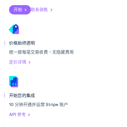
English
斯洛伐克
开始
联系销售
English
斯洛文尼亚
English
Italiano
泰国
ไทย
English
希腊
价格始终透明
English
统一按每笔交易收费，无隐藏费用
西班牙
Español
English
定价详情
新加坡
English
简体中文
新西兰
English
匈牙利
English
开始您的集成
意大利
10 分钟开通并运营 Stripe 账户
Italiano
English
印度
API 参考
English
英国