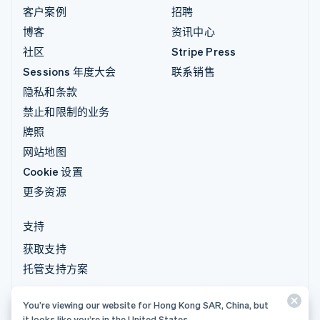
客户案例
招聘
博客
资讯中心
社区
Stripe Press
Sessions 年度大会
联系销售
隐私和条款
禁止和限制的业务
牌照
网站地图
Cookie 设置
更多资源
支持
获取支持
托管支持方案
You’re viewing our website for Hong Kong SAR, China, but
© 2026 Stripe, LLC
it looks like you’re in the United States.