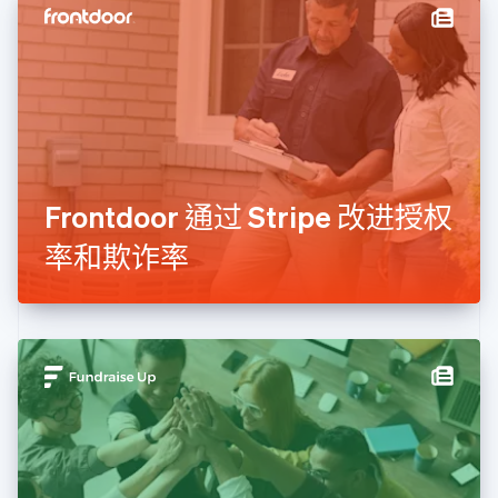
English
德国
Deutsch
English
法国
Français
English
芬兰
English
Svenska
荷兰
Nederlands
English
Frontdoor 通过 Stripe 改进授权
加拿大
English
Français
率和欺诈率
捷克
English
克罗地亚
English
Italiano
拉脱维亚
English
立陶宛
English
列支敦士登
Deutsch
English
卢森堡