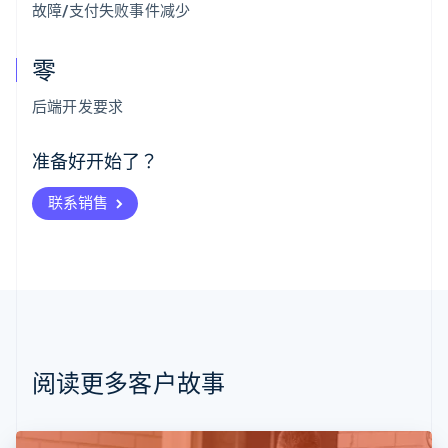
故障/支付失败事件减少
零
阿联酋
English
后端开发要求
爱尔兰
English
爱沙尼亚
准备好开始了？
English
奥地利
联系销售
Deutsch
English
澳大利亚
English
巴西
Português
English
保加利亚
English
比利时
Nederlands
Français
Deutsch
English
阅读更多客户故事
波兰
English
丹麦