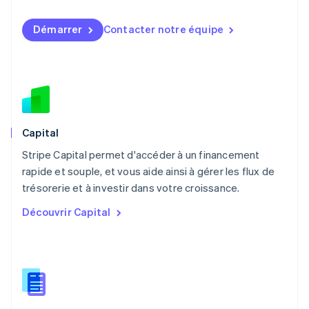
Malaisie
English
简体中文
Démarrer
Contacter notre équipe
Malte
English
Mexique
Español
English
Norvège
English
Nouvelle-Zélande
English
Capital
Pays-Bas
Stripe Capital permet d'accéder à un financement
Nederlands
English
rapide et souple, et vous aide ainsi à gérer les flux de
Pologne
English
trésorerie et à investir dans votre croissance.
Portugal
Découvrir Capital
Português
English
R.A.S. de Hong Kong, Chine
English
简体中文
République tchèque
English
Roumanie
English