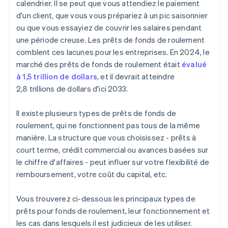
calendrier. Il se peut que vous attendiez le paiement
d'un client, que vous vous prépariez à un pic saisonnier
Cartes de crédit et découverts d’entreprise
ou que vous essayiez de couvrir les salaires pendant
Crédit commercial
une période creuse. Les prêts de fonds de roulement
comblent ces lacunes pour les entreprises. En 2024, le
marché des prêts de fonds de roulement était
évalué
à 1,5 trillion de dollars
, et il devrait atteindre
2,8 trillions de dollars d'ici 2033.
Il existe plusieurs types de prêts de fonds de
roulement, qui ne fonctionnent pas tous de la même
manière. La structure que vous choisissez - prêts à
court terme, crédit commercial ou avances basées sur
le chiffre d'affaires - peut influer sur votre flexibilité de
remboursement, votre coût du capital, etc.
Vous trouverez ci-dessous les principaux types de
prêts pour fonds de roulement, leur fonctionnement et
les cas dans lesquels il est judicieux de les utiliser.