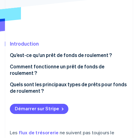
Découvrez les prochaines évolutions
Commerce en ligne
Radar
Prévention de la fraude
Écosystème
Atlas
Constitution de start-up
Partenaires
Introduction
Climate
Stripe App Marketplace
Élimination du carbone
Qu’est-ce qu’un prêt de fonds de roulement ?
Identity
Vérification de l'identité
Comment fonctionne un prêt de fonds de
roulement ?
Accès rapide aux fonds
Quels sont les principaux types de prêts pour fonds
de roulement ?
Délais de remboursement courts
Stripe Sessions 2026
Prêts à court terme aux entreprises
Découvrez comment Stripe construit l’infrastructure écono
Critères d’approbation différents
Démarrer sur Stripe
Regarder la vidéo
Lignes de crédit pour entreprises
Financement de factures
Les
flux de trésorerie
ne suivent pas toujours le
Affacturage