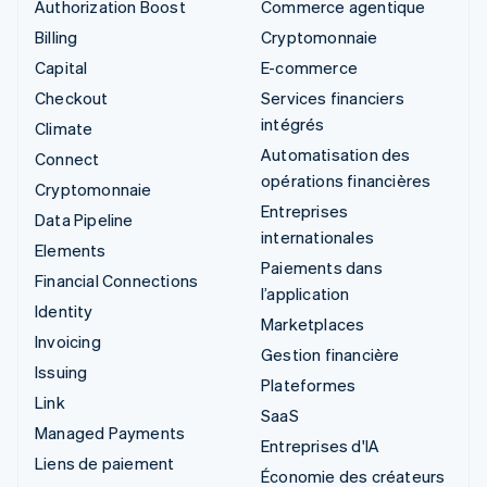
Authorization Boost
Commerce agentique
Billing
Cryptomonnaie
Capital
E-commerce
Checkout
Services financiers
intégrés
Climate
Automatisation des
Connect
opérations financières
Cryptomonnaie
Entreprises
Data Pipeline
internationales
Elements
Paiements dans
Financial Connections
l’application
Identity
Marketplaces
Invoicing
Gestion financière
Issuing
Plateformes
Link
SaaS
Managed Payments
Entreprises d'IA
Liens de paiement
Économie des créateurs