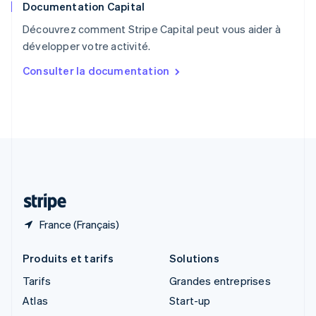
Documentation Capital
Royaume-Uni
English
Découvrez comment Stripe Capital peut vous aider à
Singapour
développer votre activité.
English
简体中文
Slovaquie
Consulter la documentation
English
Slovénie
English
Italiano
Suède
Svenska
English
Suisse
Deutsch
Français
Italiano
English
Thaïlande
ไทย
English
France (Français)
Produits et tarifs
Solutions
Tarifs
Grandes entreprises
Atlas
Start-up