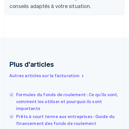
Canada
conseils adaptés à votre situation.
English
Français
Chine continentale
简体中文
English
Chypre
English
Croatie
English
Italiano
Danemark
English
Émirats arabes unis
Plus d'articles
English
Espagne
Autres articles sur la facturation
Español
English
Estonie
English
Formules du fonds de roulement : Ce qu’ils sont,
États-Unis
comment les utiliser et pourquoi ils sont
English
Español
简体中文
importants
Finlande
English
Svenska
Prêts à court terme aux entreprises : Guide du
France
financement des fonds de roulement
Français
English