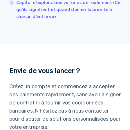
Capital d’exploitation vs fonds de roulement : Ce
Gibraltar
English
qu’ils signifient et quand donner la priorité à
Grèce
chacun d’entre eux
English
Hongrie
English
Inde
English
Irlande
English
Italie
Italiano
English
Envie de vous lancer ?
Japon
日本語
English
Créez un compte et commencez à accepter
Lettonie
English
des paiements rapidement, sans avoir à signer
Liechtenstein
de contrat ni à fournir vos coordonnées
Deutsch
English
Lituanie
bancaires. N'hésitez pas à nous contacter
English
pour discuter de solutions personnalisées pour
Luxembourg
votre entreprise.
Français
Deutsch
English