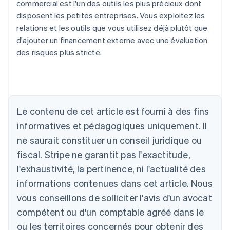
commercial est l'un des outils les plus précieux dont
disposent les petites entreprises. Vous exploitez les
relations et les outils que vous utilisez déjà plutôt que
d'ajouter un financement externe avec une évaluation
des risques plus stricte.
Le contenu de cet article est fourni à des fins
Allemagne
Deutsch
English
informatives et pédagogiques uniquement. Il
Australie
ne saurait constituer un conseil juridique ou
English
Autriche
fiscal. Stripe ne garantit pas l'exactitude,
Deutsch
English
l'exhaustivité, la pertinence, ni l'actualité des
Belgique
informations contenues dans cet article. Nous
Nederlands
Français
Deutsch
English
Brésil
vous conseillons de solliciter l'avis d'un avocat
Português
English
compétent ou d'un comptable agréé dans le
Bulgarie
ou les territoires concernés pour obtenir des
English