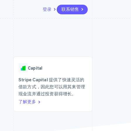
登录
联系销售
资源
生态系统
联系
场
更多
应用程序集成
合作伙伴
联系销售
Product roadmap
代码示例
Stripe App Marketplace
成为合作伙伴
了解未来规划
开发者博客
API 状态
Radar
欺诈防范
Capital
Atlas
初创企业注册
Stripe Capital 提供了快速灵活的
借款方式，因此您可以用其来管理
Climate
碳移除
现金流并通过投资获得增长。
了解更多