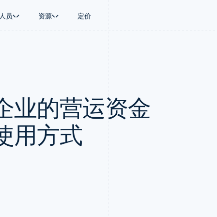
人员
资源
定价
景
指南
按行业
公司
资金管理
平台和交易市
商务
持
接受线上付款
AI 企业
产品路线图
Global Payouts
Connect
币
持方案
实施预建结账流程
创作者经济
Sessions 年度大会
向第三方打款
平台支付
务
务
构建平台或交易市场
游戏
招聘
Crypto
企业的营运资金
金融
管理订阅
酒店、旅游与休闲
新闻编辑室
钱包、稳定币发行和发卡基础设
动化
提供按用量计费
保险
Stripe Press
施
企业
发行稳定币支持的支付卡
媒体与娱乐
支付
使用代理预配和管理服务
非营利组织
使用方式
场
专业服务
理
公共部门
零售
化
on