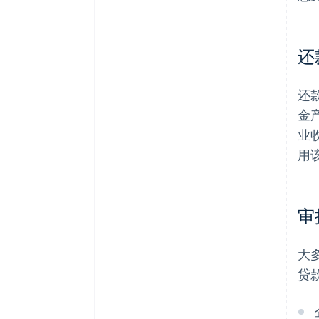
还
还
金
业
用
审
大
贷