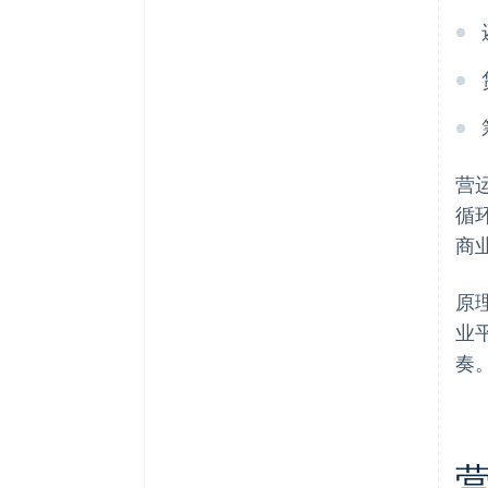
营
循
商
原
业
奏