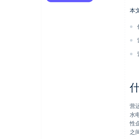
企业信用额度
本
发票融资
发票保理
商家预借现金 (MCA)
商业信用卡与透支
贸易信贷
营
水
性
之