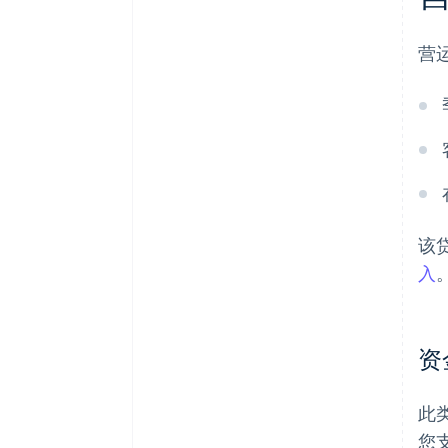
营
该
入
资
此
您