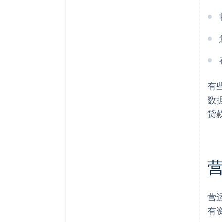
有
数
贷
营
有