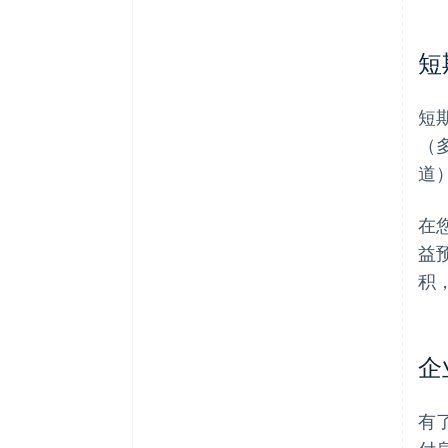
短
短
（
道
在
益
积
企
有