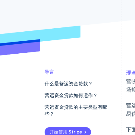
导言
现
营
什么是营运资金贷款？
场
营运资金贷款如何运作？
营
资金快速到账
营运资金贷款的主要类型有哪
易
些？
还款时间短
短期商业贷款
下
审批标准不同
开始使用 Stripe