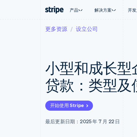
产品
解决方案
开发
更多资源
设立公司
按企业阶段
文档
学习
按应用场
支持
支付
营收
大型企业
Stripe 文档
博客
智能体
获取支
Payments
Billing
初创企业
API 参考文档
客户案例
加密货
管理支
在线支付
经常性收入
库与 SDK
指南
电子商
专业服
Payment links
Metronome
Stripe Apps
小型和成长型
嵌入式
无代码支付
按用量计费
财务自
Checkout
Subscriptions
全球化
预构建支付界面
订阅管理
应用内
贷款：类型及
Elements
Invoicing
交易市
灵活的 UI 组件
一次性或定期账单
资金管
支付方式
Tax
平台
Access to 125+
销售税和增值税自动
SaaS
Terminal
Revenue Recogniti
开始使用 Stripe
线下支付
会计自动化
Authorization Boost
Stripe Sigma
支付成功率优化
自定义报告
最后更新日期：2025 年 7 月 22 日
Link
Data Pipeline
加速结账
数据同步