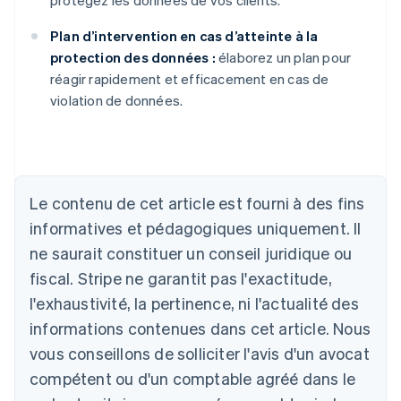
protégez les données de vos clients.
Plan d’intervention en cas d’atteinte à la
protection des données :
élaborez un plan pour
réagir rapidement et efficacement en cas de
violation de données.
Allemagne
Deutsch
English
Australie
Le contenu de cet article est fourni à des fins
English
informatives et pédagogiques uniquement. Il
Autriche
ne saurait constituer un conseil juridique ou
Deutsch
English
Belgique
fiscal. Stripe ne garantit pas l'exactitude,
Nederlands
Français
Deutsch
English
l'exhaustivité, la pertinence, ni l'actualité des
Brésil
Português
English
informations contenues dans cet article. Nous
Bulgarie
vous conseillons de solliciter l'avis d'un avocat
English
Canada
compétent ou d'un comptable agréé dans le
English
Français