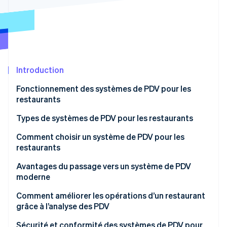
Découvrez les prochaines évolutions
Commerce en ligne
Radar
Prévention de la fraude
Écosystème
Atlas
Constitution de start-up
Partenaires
Introduction
Climate
Stripe App Marketplace
Élimination du carbone
Fonctionnement des systèmes de PDV pour les
Identity
restaurants
Vérification de l'identité
Types de systèmes de PDV pour les restaurants
Comment choisir un système de PDV pour les
restaurants
Stripe Sessions 2026
Avantages du passage vers un système de PDV
Découvrez comment Stripe construit l’infrastructure écono
moderne
Regarder la vidéo
Comment améliorer les opérations d’un restaurant
grâce à l’analyse des PDV
Ingénierie des menus
Sécurité et conformité des systèmes de PDV pour