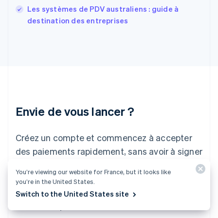
Grèce
Les systèmes de PDV australiens : guide à
English
destination des entreprises
Hongrie
English
Inde
English
Irlande
English
Italie
Italiano
English
Japon
Envie de vous lancer ?
日本語
English
Lettonie
Créez un compte et commencez à accepter
English
Liechtenstein
des paiements rapidement, sans avoir à signer
Deutsch
English
de contrat ni à fournir vos coordonnées
Lituanie
You’re viewing our website for France, but it looks like
English
bancaires. N'hésitez pas à nous contacter
you’re in the United States.
Luxembourg
pour discuter de solutions personnalisées pour
Switch to the United States site
Français
Deutsch
English
Malaisie
votre entreprise.
English
简体中文