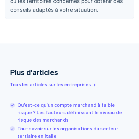
ou les territoires concernés pour obtenir des
Chine continentale
conseils adaptés à votre situation.
简体中文
English
Chypre
English
Croatie
English
Italiano
Danemark
English
Émirats arabes unis
English
Espagne
Plus d'articles
Español
English
Estonie
Tous les articles sur les entreprises
English
États-Unis
English
Español
简体中文
Qu’est-ce qu’un compte marchand à faible
Finlande
English
Svenska
risque ? Les facteurs définissant le niveau de
France
risque des marchands
Français
English
Tout savoir sur les organisations du secteur
Gibraltar
tertiaire en Italie
English