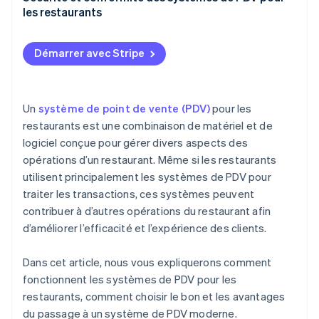
les restaurants
Gestion des stocks
Norme PCI DSS
Gestion du personnel
Démarrer avec Stripe
Mesures de sécurité courantes
Informations sur les clients
Autres aspects liés à la conformité
Ventes et marketing
Un
système de point de vente (PDV)
pour les
restaurants est une combinaison de matériel et de
Efficacité opérationnelle
logiciel conçue pour gérer divers aspects des
opérations d’un restaurant. Même si les restaurants
utilisent principalement les systèmes de PDV pour
traiter les transactions, ces systèmes peuvent
contribuer à d’autres opérations du restaurant afin
d’améliorer l’efficacité et l’expérience des clients.
Dans cet article, nous vous expliquerons comment
fonctionnent les systèmes de PDV pour les
restaurants, comment choisir le bon et les avantages
du passage à un système de PDV moderne.