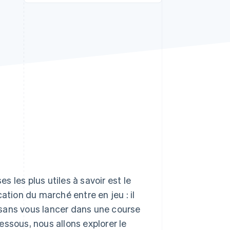
Stripe Sessions 2026
Découvrez comment
Stripe construit
l’infrastructure
économique de l’IA.
Regarder la vidéo
s les plus utiles à savoir est le
ication du marché entre en jeu : il
f sans vous lancer dans une course
ssous, nous allons explorer le