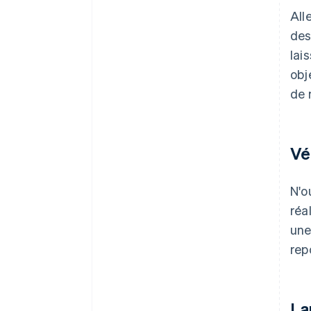
All
des
lai
obj
de 
Vé
N'o
réa
une
rep
La