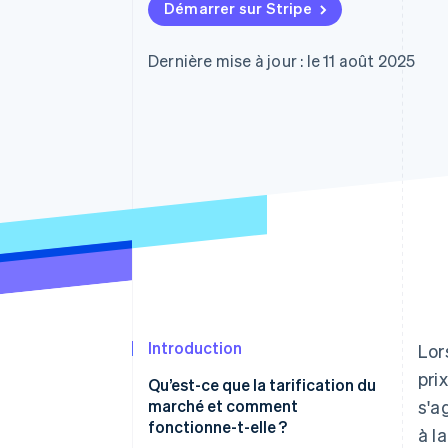
Authorization Boost
Démarrer sur Stripe
Acceptation optimisée
Link
Paiements accélérés
Dernière mise à jour : le 11 août 2025
Financial Connections
Comptes financiers associés
Introduction
Lor
pri
Qu’est-ce que la tarification du
marché et comment
s'a
fonctionne-t-elle ?
à l