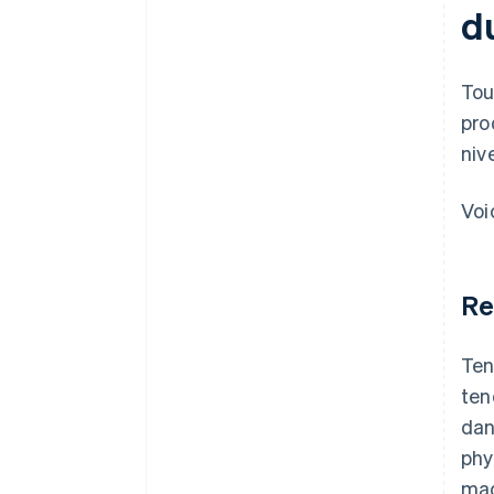
d
Tou
pro
nive
Voi
Re
Ten
ten
dan
phy
mag