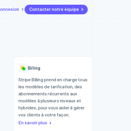
onnexion
Contacter notre équipe
Ressources
Écosystème
Contact
t marketplaces
Plus
Intégrations d'applications
Partenaires
Contacter notre équipe
Product roadmap
elle
Exemples de code
Stripe App Marketplace
Devenir partenaire
Découvrez les prochaines
r les
Blog des développeurs
évolutions
rs
État de l'API
 platforms
Radar
ciers intégrés
Billing
Prévention de la fraude
ratif
es et virtuelles
Atlas
Stripe Billing prend en charge tous
Constitution de start-up
les modèles de tarification, des
Climate
abonnements récurrents aux
Élimination du carbone
modèles à plusieurs niveaux et
Identity
hybrides, pour vous aider à gérer
Vérification de l'identité
vos clients à votre façon.
En savoir plus