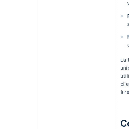
La 
uni
uti
cli
à r
C