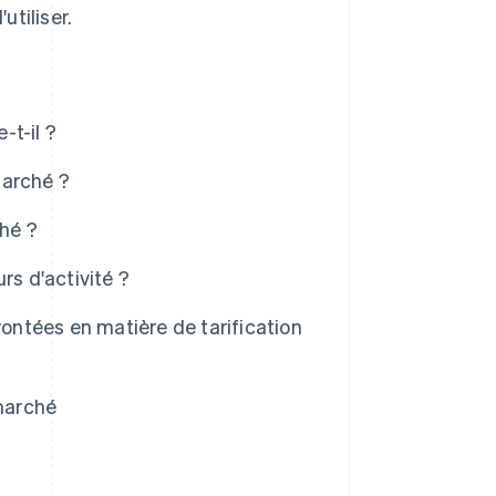
tiliser.
-t-il ?
marché ?
ché ?
rs d'activité ?
rontées en matière de tarification
 marché