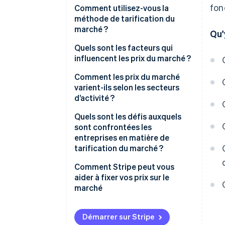
fon
Comment utilisez-vous la
méthode de tarification du
marché ?
Qu'
Recueillez des données sur les
Quels sont les facteurs qui
prix pratiqués par la
influencent les prix du marché ?
concurrence
Demande et saturation
Comment les prix du marché
Comparez ce que vous offrez
varient-ils selon les secteurs
Sensibilité de la tarification
d’activité ?
Choisissez votre
Politique tarifaire des
positionnement
Commerce de détail et biens de
Quels sont les défis auxquels
concurrents
consommation
sont confrontées les
Vérifiez vos marges
entreprises en matière de
Perception de la marque
Voyages, hôtellerie et
tarification du marché ?
Lancez des expériences
marketplace
Structure de coûts
Perdre de vue le client
Comment Stripe peut vous
Continuez de revisiter
Produits manufacturés et
aider à fixer vos prix sur le
industriels
Courir vers le bas
marché
Compléter la tarification du
marché par d’autres stratégies
Logiciels et logiciels en tant que
Supposer que les concurrents
Stripe Billing peut vous aider à :
de tarification
service (SaaS)
savent ce qu’ils font
Démarrer sur Stripe