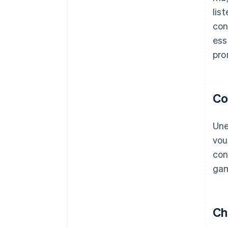
lis
con
ess
pro
Co
Une
vou
con
gam
Ch