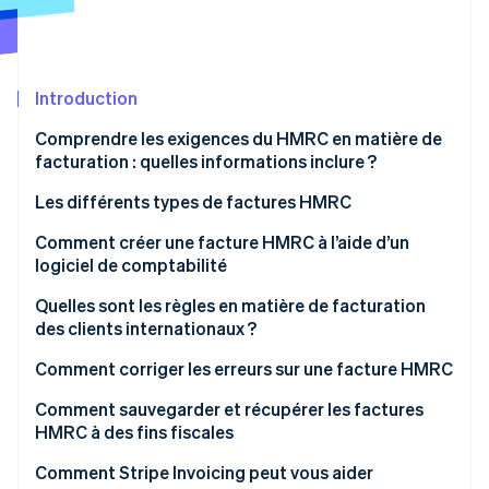
Découvrez les prochaines évolutions
Commerce en ligne
Radar
Prévention de la fraude
Écosystème
Introduction
Atlas
Constitution de start-up
Comprendre les exigences du HMRC en matière de
Partenaires
Climate
Stripe App Marketplace
facturation : quelles informations inclure ?
Élimination du carbone
Les différents types de factures HMRC
Identity
Vérification de l'identité
Factures pro forma HMRC
Comment créer une facture HMRC à l’aide d’un
logiciel de comptabilité
Factures électroniques HMRC
Configurez votre profil d’entreprise
Quelles sont les règles en matière de facturation
Autres types de factures HMRC
des clients internationaux ?
Ajoutez les informations du client
Stripe Sessions 2026
Comment corriger les erreurs sur une facture HMRC
Découvrez comment Stripe construit l’infrastructure écono
Créez une nouvelle facture
Regarder la vidéo
Identifiez l’erreur
Comment sauvegarder et récupérer les factures
Saisissez le numéro de la facture
HMRC à des fins fiscales
Émettez un avoir
Ajoutez les détails de la facture
Comment Stripe Invoicing peut vous aider