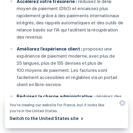
Accélérez votre trésorerie :
réduisez le délai
moyen de paiement (DSO) et encaissez plus
rapidement grâce à des paiements internationaux
intégrés, des rappels automatiques et des outils de
relance basés sur l’IA qui facilitent la récupération
des revenus.
Améliorez l’expérience client :
proposez une
expérience de paiement moderne, avec plus de
25 langues, plus de 135 devises et plus de
100 moyens de paiement. Les factures sont
facilement accessibles et réglables via un portail
client en libre-service.
Réduisez la charge administrative :
générez des
factures en quelques minutes et limitez le temps
You’re viewing our website for France, but it looks like
consacré aux relances grâce aux rappels
you’re in the United States.
automatiques et à une page de paiement hébergée
Switch to the United States site
par Stripe.