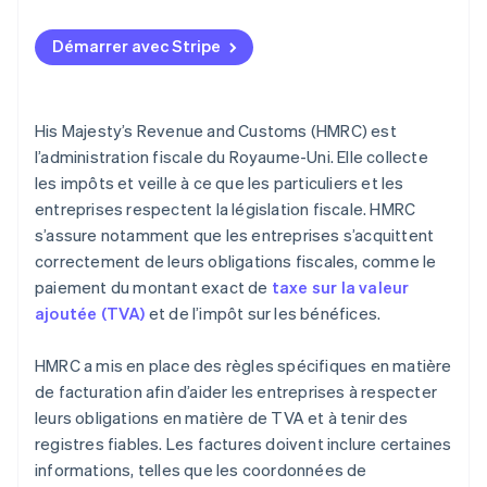
Émettez une nouvelle facture (si nécessaire)
Saisissez une description des biens ou services
Ajustez vos registres comptables
Démarrer avec Stripe
Indiquez les prix et la TVA
Conservez tous vos documents
Vérifiez la conformité de la facture
Tenez compte des implications sur la TVA
His Majesty’s Revenue and Customs (HMRC) est
Enregistrez et envoyez la facture
l’administration fiscale du Royaume-Uni. Elle collecte
Enregistrez et suivez les paiements
les impôts et veille à ce que les particuliers et les
entreprises respectent la législation fiscale. HMRC
Conservez vos enregistrements numériques
s’assure notamment que les entreprises s’acquittent
correctement de leurs obligations fiscales, comme le
paiement du montant exact de
taxe sur la valeur
ajoutée (TVA)
et de l’impôt sur les bénéfices.
HMRC a mis en place des règles spécifiques en matière
de facturation afin d’aider les entreprises à respecter
leurs obligations en matière de TVA et à tenir des
registres fiables. Les factures doivent inclure certaines
informations, telles que les coordonnées de