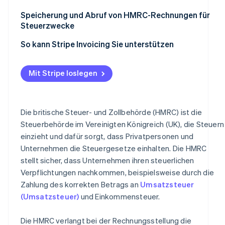
Erstellen Sie eine neue Rechnung
Identifizieren Sie Fehler
Speicherung und Abruf von HMRC-Rechnungen für
Steuerzwecke
Geben Sie die Rechnungsnummer ein
Stellen Sie eine Stornorechnung aus
So kann Stripe Invoicing Sie unterstützen
Fügen Sie Rechnungsdetails hinzu
Stellen Sie eine neue Rechnung aus (falls erforderlich)
Geben Sie eine Beschreibung der Waren oder
Passen Sie Ihre Buchhaltungsunterlagen an
Mit Stripe loslegen
Dienstleistungen ein
Bewahren Sie alle Unterlagen auf
Geben Sie die Preise und die Umsatzsteuer an
Berücksichtigen Sie etwaige Auswirkungen auf die
Die britische Steuer- und Zollbehörde (HMRC) ist die
Überprüfen Sie die Rechnung auf Compliance
Umsatzsteuererklärung
Steuerbehörde im Vereinigten Königreich (UK), die Steuern
einzieht und dafür sorgt, dass Privatpersonen und
Speichern und versenden Sie die Rechnung
Unternehmen die Steuergesetze einhalten. Die HMRC
Erfassen und verfolgen Sie Zahlungen
stellt sicher, dass Unternehmen ihren steuerlichen
Verpflichtungen nachkommen, beispielsweise durch die
Führen Sie Ihre digitalen Unterlagen
Zahlung des korrekten Betrags an
Umsatzsteuer
(Umsatzsteuer)
und Einkommensteuer.
Die HMRC verlangt bei der Rechnungsstellung die