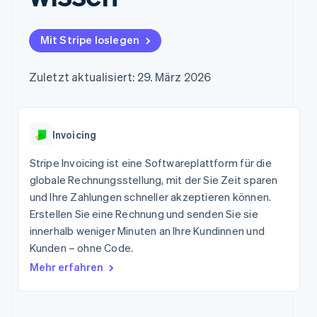
Data Pipeline
Marktplatz auf
Geldmanagement
Zugriff auf mehr als
Datensynchronisierung
Produkt-Roadmap
Grundlagen der
Plattformen
125
Stripe Sessions
Abonnementverwaltung
SaaS
Mit Stripe loslegen
Terminal
Karriere
Zahlungen vor Ort
Newsroom
So setzen Sie
Authorization
Stripe Press
nutzungsbasierte
Zuletzt aktualisiert: 29. März 2026
Boost
Abrechnung um
Nach Branche
Optimierung der
Stablecoin-gestützte
Autorisierungsraten
Karten ausgeben: So
Link
KI-Unternehmen
Kontakt
geht´s
Beschleunigter
Invoicing
Creator Economy
Bereitstellung und
Bezahlvorgang
Gaming
Verwaltung von
Sales-Team
Financial
Bewirtung, Reisen und
Stripe Invoicing ist eine Softwareplattform für die
Diensten mit Agenten
kontaktieren
Connections
Freizeit
Partner werden
globale Rechnungsstellung, mit der Sie Zeit sparen
Verbundene
Versicherungen
und Ihre Zahlungen schneller akzeptieren können.
Medien und
Finanzdaten
Unterhaltung
Erstellen Sie eine Rechnung und senden Sie sie
Ressourcen
Gemeinnützige
innerhalb weniger Minuten an Ihre Kundinnen und
Organisationen
Kunden – ohne Code.
App-Integrationen
Fachdienstleistungen
Mehr
Code-Beispiele
Öffentlicher Sektor
Mehr erfahren
Product roadmap
Entwickler-Blog
Einzelhandel
Ausblick
API-Status
Radar