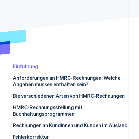
Betrugsprävention
Ecosystem
Atlas
Start-up-Gründung
Partner
Stripe App-Marktplatz
Climate
CO₂-Entnahme
Identity
Online-Identitätsprüfung
Einführung
Anforderungen an HMRC-Rechnungen: Welche
Stripe-Sessions 2026
Angaben müssen enthalten sein?
Erfahren Sie, wie Stripe Lösungen für die Wir
Jetzt ansehen
Die verschiedenen Arten von HMRC-Rechnungen
Proforma-HMRC-Rechnungen
HMRC-Rechnungsstellung mit
Buchhaltungsprogrammen
Elektronische HMRC-Rechnungen
Richten Sie Ihr Unternehmensprofil ein
Rechnungen an Kundinnen und Kunden im Ausland
Weitere Arten von HMRC-Rechnungen
Fügen Sie die Kundendaten hinzu
Fehlerkorrektur