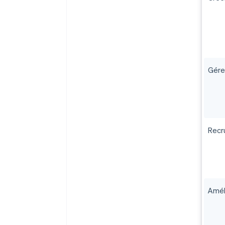
Gére
Recr
Amél