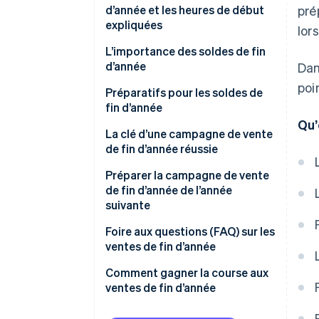
d’année et les heures de début
pré
expliquées
lor
L’importance des soldes de fin
d’année
Dan
poi
Préparatifs pour les soldes de
fin d’année
Qu’
Inventaire de produits sécurisé
La clé d’une campagne de vente
de fin d’année réussie
Construire un système de
service client
Ventes et campagnes de
Préparer la campagne de vente
réduction
de fin d’année de l’année
Prendre des mesures de
suivante
sécurité
Offres à durée limitée et
produits gratuits
Analyser les données de vente
Foire aux questions (FAQ) sur les
Améliorer l’interface utilisateur
ventes de fin d’année
(UI) et l’expérience utilisateur
Moment de la vente
Analyser les données d’accès au
(UX) du site
site e-commerce
Qu’est-ce qui se vend bien
Comment gagner la course aux
Canaux utilisés par vos clients
pendant la saison des soldes de
ventes de fin d’année
Construire un système de
Revoir le système de gestion
fin d’année ?
Communication avec vos
paiement