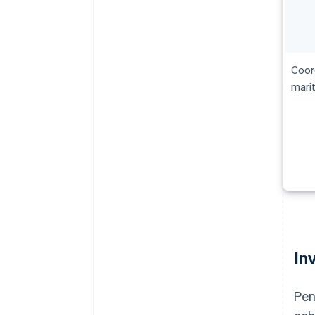
Coor
mari
In
Pen