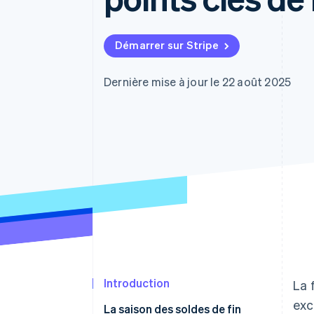
Authorization Boost
Acceptation optimisée
Link
Paiements accélérés
Démarrer sur Stripe
Financial Connections
Comptes financiers associés
Dernière mise à jour le 22 août 2025
Introduction
La 
exc
La saison des soldes de fin