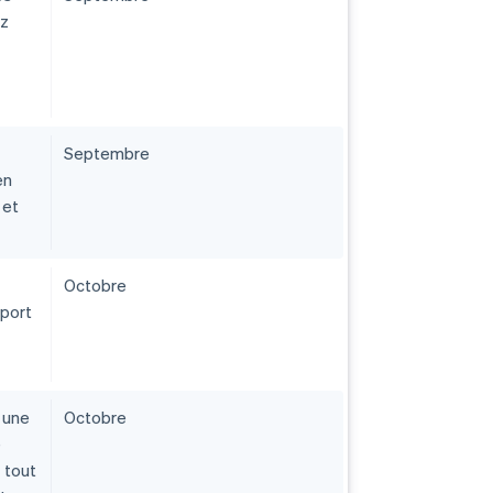
ez
Septembre
en
 et
Octobre
pport
r une
Octobre
e
 tout