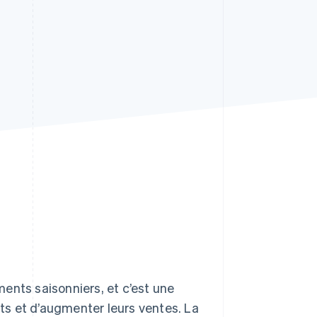
Stripe Sessions 2026
Découvrez comment
Stripe construit
l’infrastructure
économique de l’IA.
Regarder la vidéo
ents saisonniers, et c’est une
nts et d’augmenter leurs ventes. La