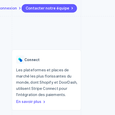
onnexion
Contacter notre équipe
Ressources
Écosystème
Contact
t marketplaces
Plus
Intégrations d'applications
Partenaires
Contacter notre équipe
Product roadmap
elle
Exemples de code
Stripe App Marketplace
Devenir partenaire
Découvrez les prochaines
r les
Blog des développeurs
évolutions
rs
État de l'API
Radar
Connect
Prévention de la fraude
ratif
Atlas
Les plateformes et places de
Constitution de start-up
marché les plus florissantes du
Climate
monde, dont Shopify et DoorDash,
Élimination du carbone
utilisent Stripe Connect pour
Identity
l'intégration des paiements.
Vérification de l'identité
En savoir plus