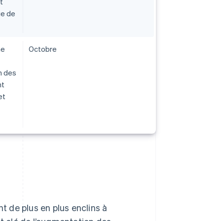
t
ge de
me
Octobre
n des
nt
et
nt de plus en plus enclins à