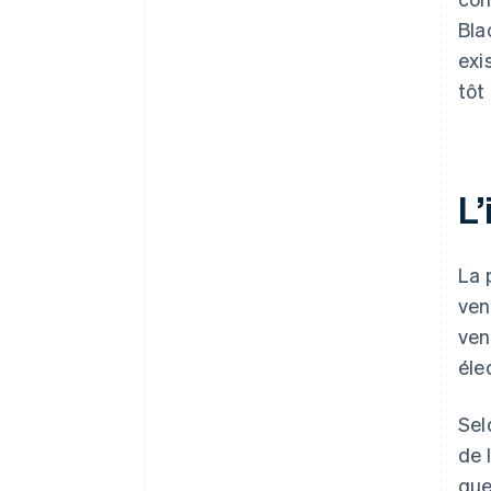
Bla
exi
tôt
L
La 
ven
ven
éle
Sel
de 
que