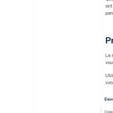
ont
pan
Pr
Le 
vou
Uti
vot
Élém
Crée