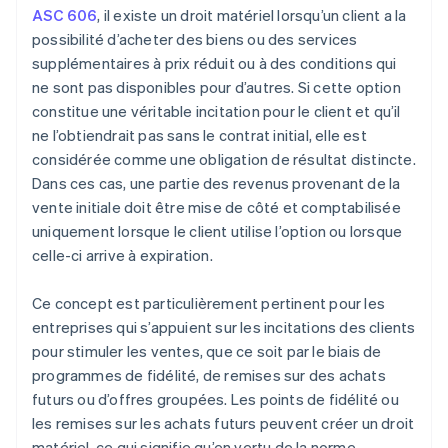
performance
ASC 606
, il existe un droit matériel lorsqu’un client a la
possibilité d’acheter des biens ou des services
Comptabiliser les revenus lorsque (ou au fur et) de
supplémentaires à prix réduit ou à des conditions qui
chaque obligation de prestation est satisfaite
ne sont pas disponibles pour d’autres. Si cette option
constitue une véritable incitation pour le client et qu’il
ne l’obtiendrait pas sans le contrat initial, elle est
considérée comme une obligation de résultat distincte.
Dans ces cas, une partie des revenus provenant de la
vente initiale doit être mise de côté et comptabilisée
uniquement lorsque le client utilise l’option ou lorsque
celle-ci arrive à expiration.
Ce concept est particulièrement pertinent pour les
entreprises qui s’appuient sur les incitations des clients
pour stimuler les ventes, que ce soit par le biais de
programmes de fidélité, de remises sur des achats
futurs ou d’offres groupées. Les points de fidélité ou
les remises sur les achats futurs peuvent créer un droit
matériel, ce qui signifie qu’en vertu de la norme