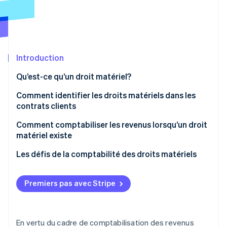
Commerce de détail
État des API
Atlas
Constitution d'une entreprise
Climate
Élimination du carbone
Écosystème
Introduction
Identity
Partenaires
Vérification de l'identité
Stripe App Marketplace
Qu’est-ce qu’un droit matériel?
Comment identifier les droits matériels dans les
contrats clients
Comment comptabiliser les revenus lorsqu’un droit
Stripe Sessions 2026
matériel existe
Découvrez comment Stripe construit l’infrastructure écon
l’IA.
Identifier le contrat avec un client
Les défis de la comptabilité des droits matériels
Regarder
Identifier les obligations de prestation dans le
contrat
Premiers pas avec Stripe
Déterminer le prix de la transaction
Affecter le prix de transaction aux obligations de
En vertu du cadre de comptabilisation des revenus