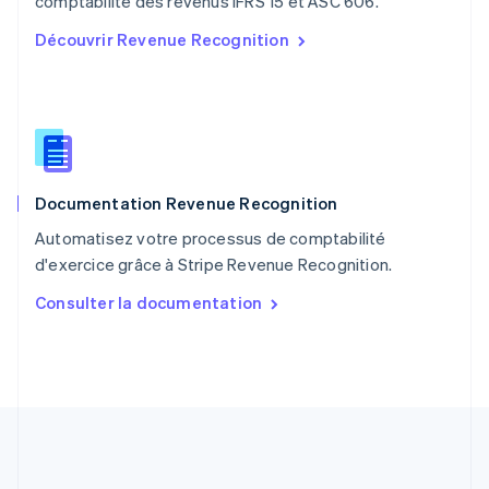
comptabilité des revenus IFRS 15 et ASC 606.
Portugal
Découvrir Revenue Recognition
Português
English
RAS de Hong Kong, Chine
English
简体中文
République tchèque
English
Roumanie
English
Documentation Revenue Recognition
Royaume-Uni
English
Automatisez votre processus de comptabilité
Singapour
d'exercice grâce à Stripe Revenue Recognition.
English
简体中文
Slovaquie
Consulter la documentation
English
Slovénie
English
Italiano
Suède
Svenska
English
Suisse
Deutsch
Français
Italiano
English
Thaïlande
ไทย
English