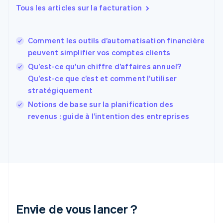
Español
English
Tous les articles sur la facturation
Estonie
English
États-Unis
Comment les outils d’automatisation financière
English
Español
简体中文
peuvent simplifier vos comptes clients
Finlande
English
Svenska
Qu’est-ce qu’un chiffre d’affaires annuel?
France
Qu’est-ce que c’est et comment l’utiliser
Français
English
stratégiquement
Gibraltar
English
Notions de base sur la planification des
Grèce
revenus : guide à l’intention des entreprises
English
Hongrie
English
Inde
English
Irlande
English
Italie
Italiano
English
Envie de vous lancer ?
Japon
日本語
English