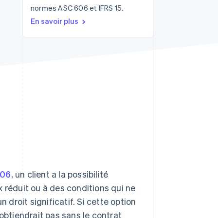
normes ASC 606 et IFRS 15.
En savoir plus
Stripe Sessions 2026
Découvrez comment
Stripe construit
l’infrastructure
économique de l’IA.
Regarder la vidéo
606
, un client a la possibilité
 réduit ou à des conditions qui ne
 droit significatif. Si cette option
l’obtiendrait pas sans le contrat