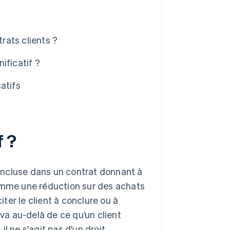
trats clients ?
ificatif ?
catifs
f ?
incluse dans un contrat donnant à
comme une réduction sur des achats
iter le client à conclure ou à
 va au-delà de ce qu’un client
 il ne s'agit pas d'un droit