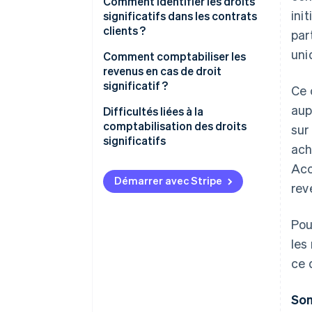
Comment identifier les droits
ini
significatifs dans les contrats
clients ?
par
uni
Comment comptabiliser les
revenus en cas de droit
significatif ?
Ce 
aup
Identifier le contrat avec un
Difficultés liées à la
client
comptabilisation des droits
sur
significatifs
ach
Identifier les obligations de
résultat dans le contrat
Acc
Démarrer avec Stripe
rev
Déterminer le prix de la
transaction
Pou
Affecter le prix de la
les
transaction aux obligations de
résultat
ce 
Comptabiliser les revenus
Som
lorsque chaque obligation de