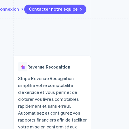
onnexion
Contacter notre équipe
Ressources
Écosystème
Contact
t marketplaces
Plus
Intégrations d'applications
Partenaires
Contacter notre équipe
Product roadmap
elle
Exemples de code
Stripe App Marketplace
Devenir partenaire
Découvrez les prochaines
r les
Blog des développeurs
évolutions
rs
État de l'API
Radar
Revenue Recognition
Prévention de la fraude
ratif
Atlas
Stripe Revenue Recognition
Constitution de start-up
simplifie votre comptabilité
Climate
d'exercice et vous permet de
Élimination du carbone
clôturer vos livres comptables
Identity
rapidement et sans erreur.
Vérification de l'identité
Automatisez et configurez vos
rapports financiers afin de faciliter
votre mise en conformité aux