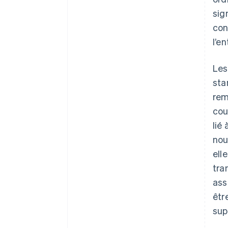
sig
con
l’en
Les
sta
rem
cou
lié
nou
ell
tra
ass
êtr
sup