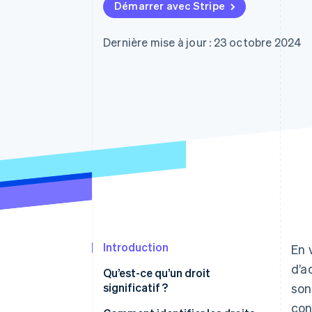
Authorization Boost
Démarrer avec Stripe
Acceptation optimisée
Link
Paiements accélérés
Dernière mise à jour : 23 octobre 2024
Financial Connections
Comptes financiers associés
Introduction
En 
d’a
Qu’est-ce qu’un droit
significatif ?
son
con