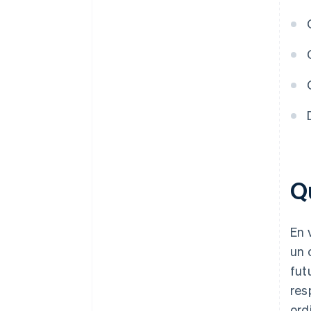
résultat est satisfaite (ou au fil
de l’eau)
Qu
En 
un 
fut
res
ord