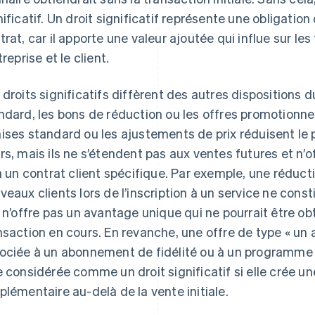
nificatif. Un droit significatif représente une obligation
trat, car il apporte une valeur ajoutée qui influe sur le
treprise et le client.
 droits significatifs diffèrent des autres dispositions 
ndard, les bons de réduction ou les offres promotionnel
ises standard ou les ajustements de prix réduisent le 
rs, mais ils ne s’étendent pas aux ventes futures et n’o
 à un contrat client spécifique. Par exemple, une réduct
veaux clients lors de l’inscription à un service ne consti
e n’offre pas un avantage unique qui ne pourrait être o
nsaction en cours. En revanche, une offre de type « un 
ociée à un abonnement de fidélité ou à un programme
e considérée comme un droit significatif si elle crée un
plémentaire au-delà de la vente initiale.