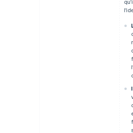
qu’
l’i