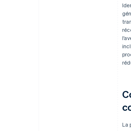
Ide
gén
tra
réc
l’a
inc
pro
réd
Co
co
La 