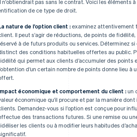
il n’obtiendrait pas sans le contrat. Voici les éléments
dentification de ce type de droit.
La nature de l’option client :
examinez attentivement t
client. Il peut s’agir de réductions, de points de fidélit
réservé à de futurs produits ou services. Déterminez si
distinct des conditions habituelles offertes au public
fidélité qui permet aux clients d’accumuler des points es
l’obtention d’un certain nombre de points donne lieu à 
offert.
Impact économique et comportement du client :
un d
valeur économique qu’il procure et par la manière dont
clients. Demandez-vous si l’option est conçue pour influe
effectue des transactions futures. Si une remise ou u
fidéliser les clients ou à modifier leurs habitudes d’acha
significatif.