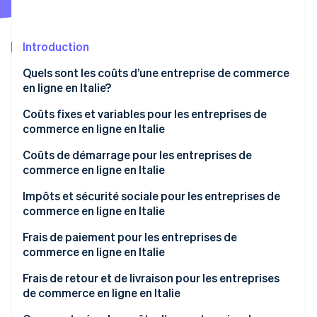
Commerce de détail
État des API
Atlas
Constitution d'une entreprise
Introduction
Climate
Élimination du carbone
Écosystème
Quels sont les coûts d’une entreprise de commerce
Identity
en ligne en Italie?
Partenaires
Vérification de l'identité
Stripe App Marketplace
Coûts fixes et variables pour les entreprises de
commerce en ligne en Italie
Coûts fixes
Coûts de démarrage pour les entreprises de
commerce en ligne en Italie
Stripe Sessions 2026
Coûts variables
Découvrez comment Stripe construit l’infrastructure écon
Coûts administratifs
Impôts et sécurité sociale pour les entreprises de
l’IA.
commerce en ligne en Italie
Regarder
Coûts des sites Web de commerce en ligne
Régime fiscal
Frais de paiement pour les entreprises de
Coûts liés aux produits et à la logistique initiale
commerce en ligne en Italie
TVA
Coûts marketing liés au lancement
Frais de retour et de livraison pour les entreprises
Cotisations de sécurité sociale de l’INPS
de commerce en ligne en Italie
Combien cela coûte la création d’une entreprise de
commerce en ligne?
Quelles sont les exigences fiscales applicables au