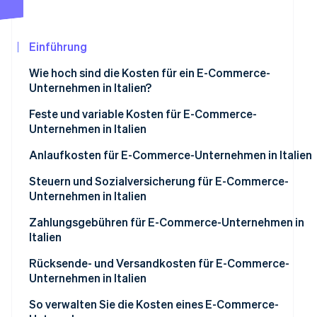
Betrugsprävention
Ecosystem
Atlas
Start-up-Gründung
Partner
Einführung
Stripe App-Marktplatz
Climate
Wie hoch sind die Kosten für ein E-Commerce-
CO₂-Entnahme
Unternehmen in Italien?
Identity
Online-Identitätsprüfung
Feste und variable Kosten für E-Commerce-
Unternehmen in Italien
Feste Kosten
Anlaufkosten für E-Commerce-Unternehmen in Italien
Variable Kosten
Verwaltungskosten
Steuern und Sozialversicherung für E-Commerce-
Stripe-Sessions 2026
Unternehmen in Italien
Erfahren Sie, wie Stripe Lösungen für die Wirtschaf
Website-Kosten für E-Commerce
Jetzt ansehen
Steuersystem
Zahlungsgebühren für E-Commerce-Unternehmen in
Produkt- und anfängliche Logistikkosten
Italien
Umsatzsteuer (USt.)
Marketingkosten für den Start
Rücksende- und Versandkosten für E-Commerce-
INPS-Sozialversicherungsbeiträge
Unternehmen in Italien
Wie viel kostet die Gründung eines E-Commerce-
Unternehmens?
Welche Steuer-Anforderungen gelten für E-Commerce
So verwalten Sie die Kosten eines E-Commerce-