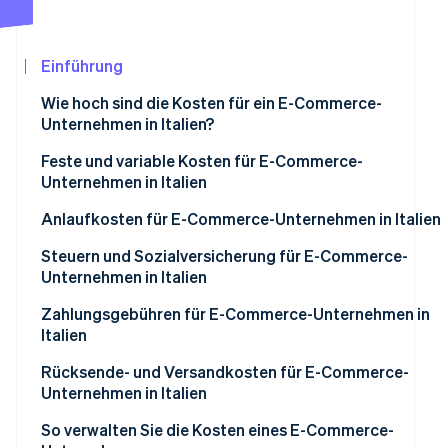
Betrugsprävention
Ecosystem
Atlas
Start-up-Gründung
Partner
Einführung
Stripe App-Marktplatz
Climate
Wie hoch sind die Kosten für ein E-Commerce-
CO₂-Entnahme
Unternehmen in Italien?
Identity
Online-Identitätsprüfung
Feste und variable Kosten für E-Commerce-
Unternehmen in Italien
Feste Kosten
Anlaufkosten für E-Commerce-Unternehmen in Italien
Variable Kosten
Verwaltungskosten
Steuern und Sozialversicherung für E-Commerce-
Stripe-Sessions 2026
Unternehmen in Italien
Erfahren Sie, wie Stripe Lösungen für die Wir
Website-Kosten für E-Commerce
Jetzt ansehen
Steuersystem
Zahlungsgebühren für E-Commerce-Unternehmen in
Produkt- und anfängliche Logistikkosten
Italien
Umsatzsteuer (USt.)
Marketingkosten für den Start
Rücksende- und Versandkosten für E-Commerce-
INPS-Sozialversicherungsbeiträge
Unternehmen in Italien
Wie viel kostet die Gründung eines E-Commerce-
Unternehmens?
Welche Steuer-Anforderungen gelten für E-Commerce
So verwalten Sie die Kosten eines E-Commerce-