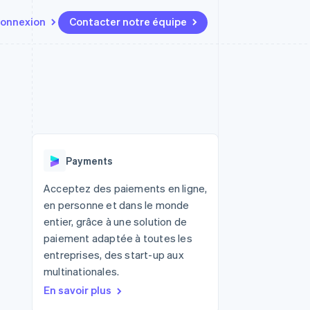
onnexion
Contacter notre équipe
Ressources
Écosystème
Contact
t marketplaces
Plus
Intégrations d'applications
Partenaires
Contacter notre équipe
Product roadmap
elle
Exemples de code
Stripe App Marketplace
Devenir partenaire
Découvrez les prochaines
r les
Blog des développeurs
évolutions
rs
État de l'API
 platforms
Radar
ciers intégrés
Payments
Prévention de la fraude
ratif
es et virtuelles
Atlas
Acceptez des paiements en ligne,
Constitution de start-up
en personne et dans le monde
Climate
entier, grâce à une solution de
Élimination du carbone
paiement adaptée à toutes les
Identity
entreprises, des start-up aux
Vérification de l'identité
multinationales.
En savoir plus