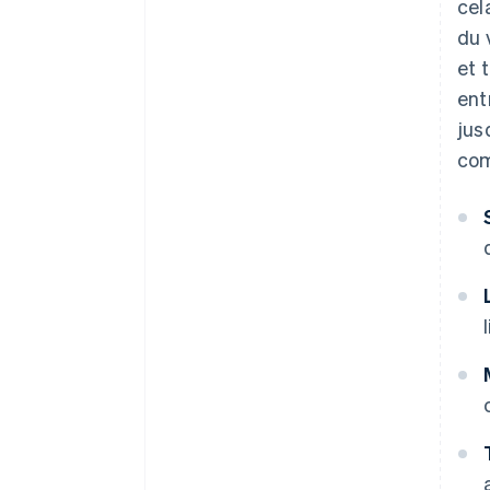
cel
du 
et 
ent
jus
com