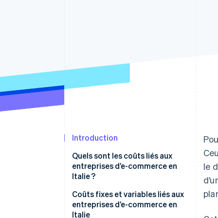
Authorization Boost
Acceptation optimisée
Link
Paiements accélérés
Financial Connections
Comptes financiers associés
Introduction
Pou
Ceu
Quels sont les coûts liés aux
entreprises d’e-commerce en
le 
Italie ?
d’u
pla
Coûts fixes et variables liés aux
entreprises d’e-commerce en
Italie