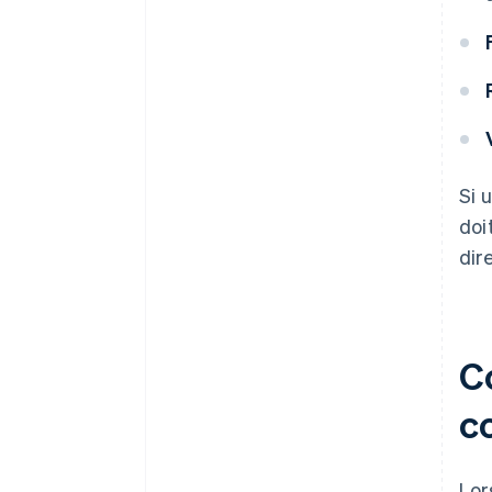
Si 
doi
dir
Co
c
Lor