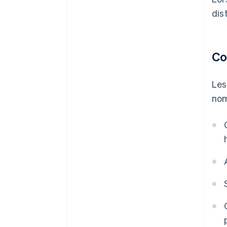
dis
Co
Les
nom