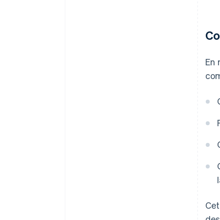
Co
En 
com
Cet
des