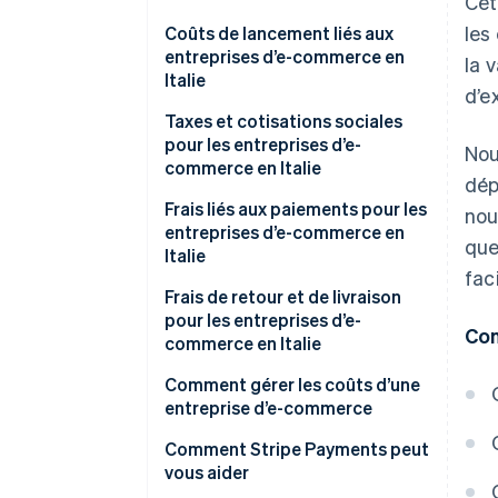
Cet
les
Coûts fixes
Coûts de lancement liés aux
entreprises d’e-commerce en
la 
Coûts variables
Italie
d’e
Coûts administratifs
Taxes et cotisations sociales
pour les entreprises d’e-
Nou
Coûts des sites Web d’e-
commerce en Italie
dép
commerce
Régime fiscal
Frais liés aux paiements pour les
nou
Coûts liés aux produits et à la
entreprises d’e-commerce en
que
logistique initiale
La TVA
Italie
fac
Coûts marketing liés au
Cotisations sociales à l’INPS
Frais de retour et de livraison
lancement
pour les entreprises d’e-
Quelles sont les exigences
Con
commerce en Italie
Combien coûte la création d’une
fiscales pour l’e-commerce ?
entreprise d’e-commerce ?
Comment gérer les coûts d’une
entreprise d’e-commerce
Comment Stripe Payments peut
vous aider