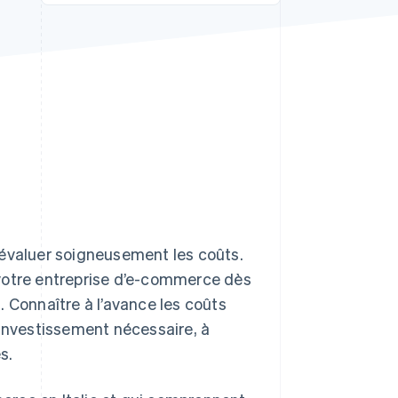
Stripe Sessions 2026
Découvrez comment
Stripe construit
l’infrastructure
économique de l’IA.
Regarder la vidéo
 d’évaluer soigneusement les coûts.
 votre entreprise d’e-commerce dès
 Connaître à l’avance les coûts
’investissement nécessaire, à
s.