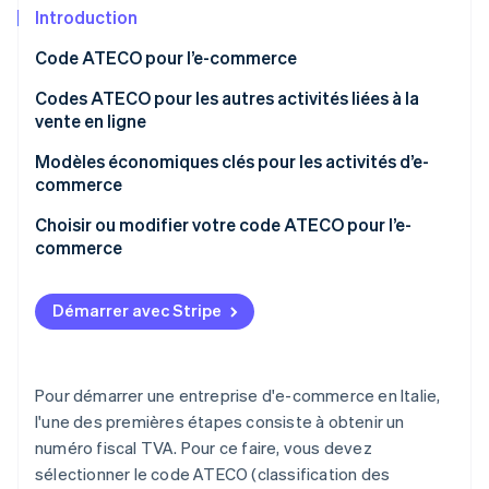
Découvrez les prochaines évolutions
Commerce en ligne
Introduction
Radar
Code ATECO pour l’e-commerce
Prévention de la fraude
Écosystème
Origines et finalité du code ATECO
Codes ATECO pour les autres activités liées à la
Atlas
vente en ligne
Constitution de start-up
Partenaires
Climate
Stripe App Marketplace
Recherche de code ATECO
Modèles économiques clés pour les activités d’e-
Élimination du carbone
commerce
Identity
Le dropshipping : un cas particulier
Choisir ou modifier votre code ATECO pour l’e-
Vérification de l'identité
commerce
Conséquences du choix d’un code ATECO inadapté
Démarrer avec Stripe
Stripe Sessions 2026
Découvrez comment Stripe construit l’infrastructure écono
Pour démarrer une entreprise d'e-commerce en Italie,
Regarder la vidéo
l'une des premières étapes consiste à obtenir un
numéro fiscal TVA. Pour ce faire, vous devez
sélectionner le code ATECO (classification des