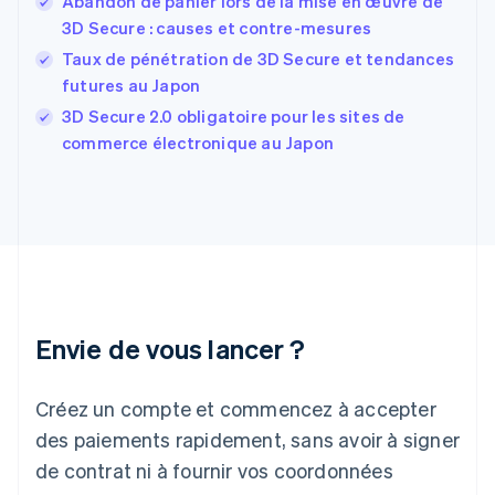
Abandon de panier lors de la mise en œuvre de
Finlande
English
Svenska
3D Secure : causes et contre-mesures
France
Taux de pénétration de 3D Secure et tendances
Français
English
futures au Japon
Gibraltar
English
3D Secure 2.0 obligatoire pour les sites de
Grèce
commerce électronique au Japon
English
Hongrie
English
Inde
English
Irlande
English
Italie
Italiano
English
Envie de vous lancer ?
Japon
日本語
English
Créez un compte et commencez à accepter
Lettonie
English
des paiements rapidement, sans avoir à signer
Liechtenstein
de contrat ni à fournir vos coordonnées
Deutsch
English