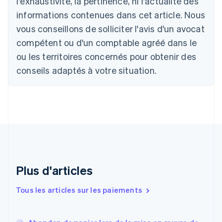
l'exhaustivité, la pertinence, ni l'actualité des
Brésil
Português
English
informations contenues dans cet article. Nous
Bulgarie
vous conseillons de solliciter l'avis d'un avocat
English
Canada
compétent ou d'un comptable agréé dans le
English
Français
ou les territoires concernés pour obtenir des
Chine continentale
conseils adaptés à votre situation.
简体中文
English
Chypre
English
Croatie
English
Italiano
Danemark
English
Émirats arabes unis
English
Espagne
Plus d'articles
Español
English
Estonie
Tous les articles sur les paiements
English
États-Unis
English
Español
简体中文