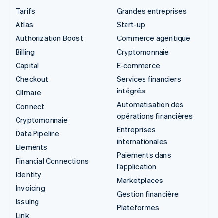
Tarifs
Grandes entreprises
Atlas
Start-up
Authorization Boost
Commerce agentique
Billing
Cryptomonnaie
Capital
E-commerce
Checkout
Services financiers
intégrés
Climate
Automatisation des
Connect
opérations financières
Cryptomonnaie
Entreprises
Data Pipeline
internationales
Elements
Paiements dans
Financial Connections
l’application
Identity
Marketplaces
Invoicing
Gestion financière
Issuing
Plateformes
Link