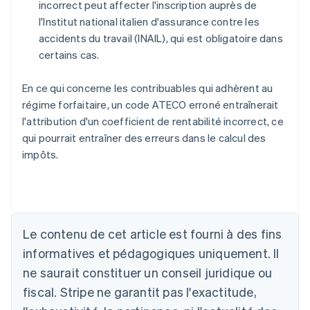
incorrect peut affecter l'inscription auprès de
l'Institut national italien d'assurance contre les
accidents du travail (INAIL), qui est obligatoire dans
certains cas.
En ce qui concerne les contribuables qui adhèrent au
régime forfaitaire, un code ATECO erroné entraînerait
l'attribution d'un coefficient de rentabilité incorrect, ce
qui pourrait entraîner des erreurs dans le calcul des
impôts.
Allemagne
Deutsch
English
Australie
Le contenu de cet article est fourni à des fins
English
informatives et pédagogiques uniquement. Il
Autriche
ne saurait constituer un conseil juridique ou
Deutsch
English
Belgique
fiscal. Stripe ne garantit pas l'exactitude,
Nederlands
Français
Deutsch
English