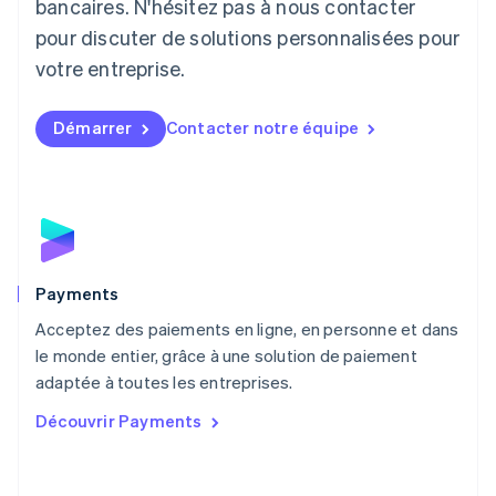
Lituanie
bancaires. N'hésitez pas à nous contacter
English
pour discuter de solutions personnalisées pour
Luxembourg
votre entreprise.
Français
Deutsch
English
Malaisie
English
简体中文
Démarrer
Contacter notre équipe
Malte
English
Mexique
Español
English
Norvège
English
Nouvelle-Zélande
English
Payments
Pays-Bas
Acceptez des paiements en ligne, en personne et dans
Nederlands
English
le monde entier, grâce à une solution de paiement
Pologne
English
adaptée à toutes les entreprises.
Portugal
Découvrir Payments
Português
English
R.A.S. de Hong Kong, Chine
English
简体中文