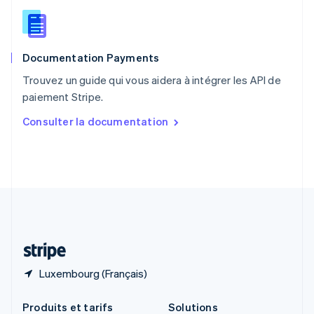
République tchèque
English
Roumanie
English
Documentation Payments
Royaume-Uni
English
Trouvez un guide qui vous aidera à intégrer les API de
Singapour
paiement Stripe.
English
简体中文
Slovaquie
Consulter la documentation
English
Slovénie
English
Italiano
Suède
Svenska
English
Suisse
Deutsch
Français
Italiano
English
Thaïlande
ไทย
English
Luxembourg (Français)
Produits et tarifs
Solutions