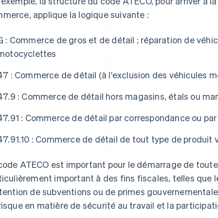
 exemple, la structure du code ATECO, pour arriver à la 
merce, applique la logique suivante :
G : Commerce de gros et de détail ; réparation de véhic
motocyclettes
47 : Commerce de détail (à l'exclusion des véhicules m
47.9 : Commerce de détail hors magasins, étals ou ma
47.91 : Commerce de détail par correspondance ou par 
47.91.10 : Commerce de détail de tout type de produit v
code ATECO est important pour le démarrage de toute
ticulièrement important à des fins fiscales, telles que l
btention de subventions ou de primes gouvernementales
risque en matière de sécurité au travail et la participat