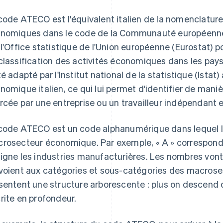
code ATECO est l'équivalent italien de la nomenclature 
nomiques dans le code de la Communauté européenne 
 l'Office statistique de l'Union européenne (Eurostat) p
classification des activités économiques dans les pa
té adapté par l'Institut national de la statistique (Ista
nomique italien, ce qui lui permet d'identifier de manièr
rcée par une entreprise ou un travailleur indépendant en
code ATECO est un code alphanumérique dans lequel le
rosecteur économique. Par exemple, « A » correspond à 
igne les industries manufacturières. Les nombres vont 
voient aux catégories et sous-catégories des macros
sentent une structure arborescente : plus on descend da
rite en profondeur.