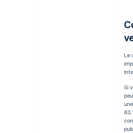
Co
ve
Le 
imp
Int
Si 
peu
une
63.
con
pub