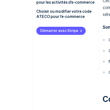
Cet
pour les activités d’e-commerce
com
Le dropshipping : un cas
Choisir ou modifier votre code
sél
particulier
ATECO pour l’e-commerce
Conséquences du choix d’un
Som
code ATECO inadapté
Démarrer avec Stripe
C