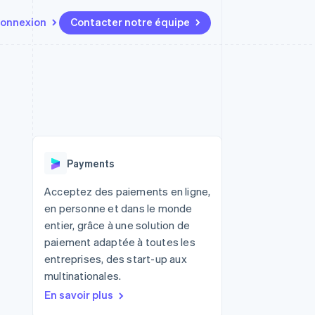
onnexion
Contacter notre équipe
Ressources
Écosystème
Contact
t marketplaces
Plus
Intégrations d'applications
Partenaires
Contacter notre équipe
Product roadmap
elle
Exemples de code
Stripe App Marketplace
Devenir partenaire
Découvrez les prochaines
r les
Blog des développeurs
évolutions
rs
État de l'API
Radar
Payments
Prévention de la fraude
ratif
Atlas
Acceptez des paiements en ligne,
Constitution de start-up
en personne et dans le monde
Climate
entier, grâce à une solution de
Élimination du carbone
paiement adaptée à toutes les
Identity
entreprises, des start-up aux
Vérification de l'identité
multinationales.
En savoir plus