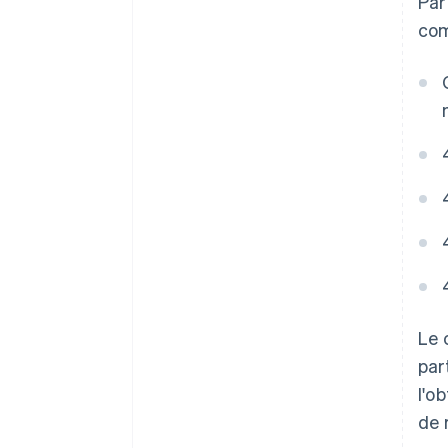
Par
com
Le 
par
l'o
de 