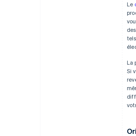
Le
pro
vou
des
tel
éle
La 
Si 
rev
mêm
dif
vot
Or