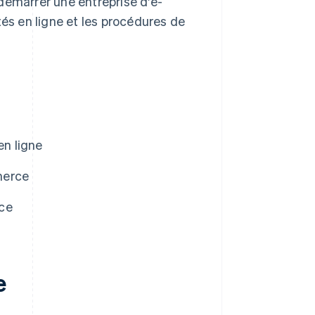
démarrer une entreprise d'e-
tés en ligne et les procédures de
en ligne
merce
rce
e