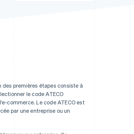
Stripe Sessions 2026
Découvrez comment
Stripe construit
l’infrastructure
économique de l’IA.
Regarder la vidéo
ne des premières étapes consiste à
sélectionner le code ATECO
ur l'e-commerce. Le code ATECO est
rcée par une entreprise ou un