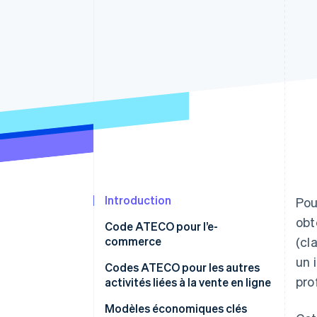
Authorization Boost
Acceptation optimisée
Link
Paiements accélérés
Financial Connections
Comptes financiers associés
Introduction
Pou
obt
Code ATECO pour l’e-
commerce
(cl
un 
Origines et finalité du code
Codes ATECO pour les autres
pro
ATECO
activités liées à la vente en ligne
Recherche de code ATECO
Modèles économiques clés