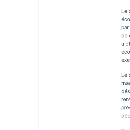
Le 
éco
par
de 
a é
éco
exe
Le 
mac
dés
ren
pré
déc