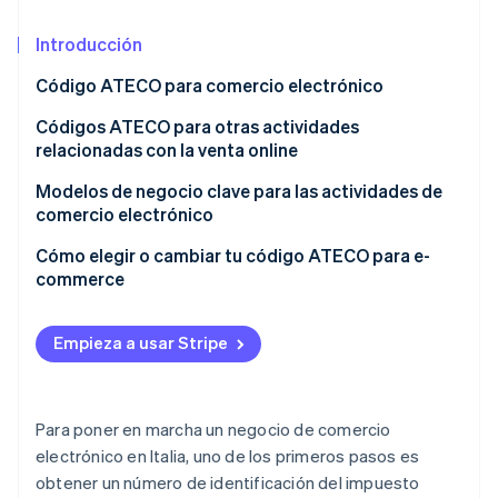
Sector público
Radar
Comercio minorista
Introducción
Prevención de fraude
Atlas
Código ATECO para comercio electrónico
Constitución de una startup
Ecosystem
Orígenes y finalidad del código ATECO
Códigos ATECO para otras actividades
Climate
relacionadas con la venta online
Eliminación de dióxido de carbono
Socios
Stripe App Marketplace
Búsqueda de código ATECO
Modelos de negocio clave para las actividades de
Identity
Verificación de identidad en línea
comercio electrónico
Dropshipping: Un caso especial
Cómo elegir o cambiar tu código ATECO para e-
commerce
Consecuencias de elegir un código ATECO
Stripe Sessions 2026
incorrecto
Empieza a usar Stripe
Descubre cómo Stripe está construyendo la infraestructu
para la IA.
Ver ahora
Para poner en marcha un negocio de comercio
electrónico en Italia, uno de los primeros pasos es
obtener un número de identificación del impuesto