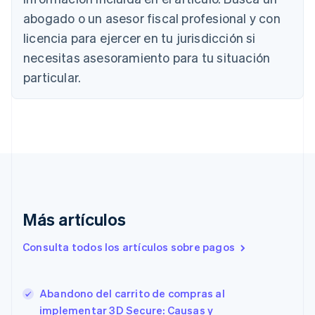
Nederlands
Français
Deutsch
English
abogado o un asesor fiscal profesional y con
Brasil
Português
English
licencia para ejercer en tu jurisdicción si
Bulgaria
necesitas asesoramiento para tu situación
English
Canadá
particular.
English
Français
China continental
简体中文
English
Chipre
English
Croacia
English
Italiano
Dinamarca
English
Más artículos
Emiratos Árabes Unidos
English
Consulta todos los artículos sobre pagos
Eslovaquia
English
Eslovenia
Abandono del carrito de compras al
English
Italiano
España
implementar 3D Secure: Causas y