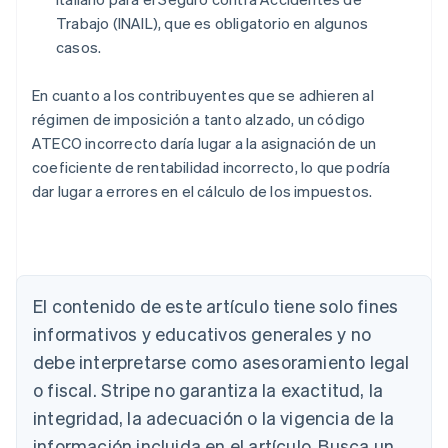
Trabajo (INAIL), que es obligatorio en algunos
casos.
En cuanto a los contribuyentes que se adhieren al
régimen de imposición a tanto alzado, un código
ATECO incorrecto daría lugar a la asignación de un
coeficiente de rentabilidad incorrecto, lo que podría
dar lugar a errores en el cálculo de los impuestos.
El contenido de este artículo tiene solo fines
Alemania
informativos y educativos generales y no
Deutsch
English
Australia
debe interpretarse como asesoramiento legal
English
o fiscal. Stripe no garantiza la exactitud, la
Austria
integridad, la adecuación o la vigencia de la
Deutsch
English
Bélgica
información incluida en el artículo. Busca un