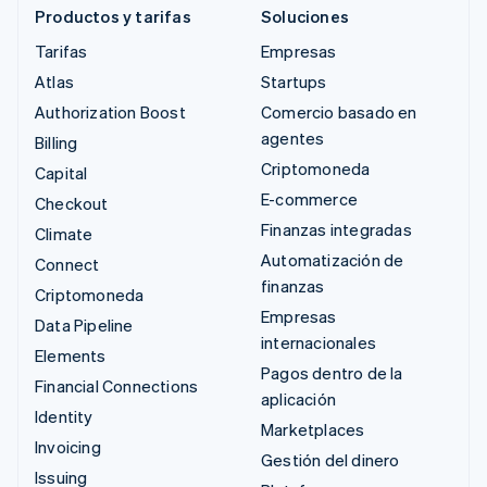
Productos y tarifas
Soluciones
Tarifas
Empresas
Atlas
Startups
Authorization Boost
Comercio basado en
agentes
Billing
Criptomoneda
Capital
E-commerce
Checkout
Finanzas integradas
Climate
Automatización de
Connect
finanzas
Criptomoneda
Empresas
Data Pipeline
internacionales
Elements
Pagos dentro de la
Financial Connections
aplicación
Identity
Marketplaces
Invoicing
Gestión del dinero
Issuing