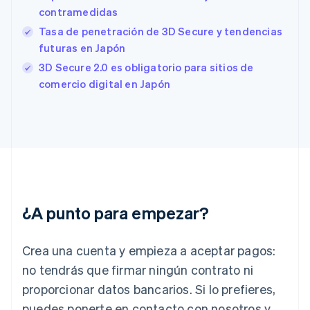
Español
English
contramedidas
Estados Unidos
Tasa de penetración de 3D Secure y tendencias
English
Español
简体中文
Estonia
futuras en Japón
English
3D Secure 2.0 es obligatorio para sitios de
Finlandia
comercio digital en Japón
English
Svenska
Francia
Français
English
Gibraltar
English
Grecia
English
Hungría
English
¿A punto para empezar?
India
English
Irlanda
Crea una cuenta y empieza a aceptar pagos:
English
no tendrás que firmar ningún contrato ni
Italia
proporcionar datos bancarios. Si lo prefieres,
Italiano
English
Japón
puedes ponerte en contacto con nosotros y