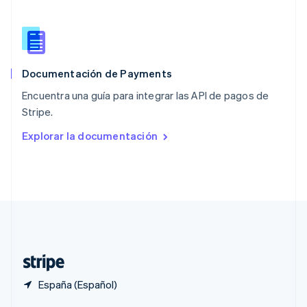
English
Portugal
Português
English
RAE de Hong Kong, China
English
简体中文
Documentación de Payments
Reino Unido
English
Encuentra una guía para integrar las API de pagos de
República Checa
Stripe.
English
Rumanía
Explorar la documentación
English
Singapur
English
简体中文
Suecia
Svenska
English
Suiza
Deutsch
Français
Italiano
English
Tailandia
ไทย
English
España (Español)