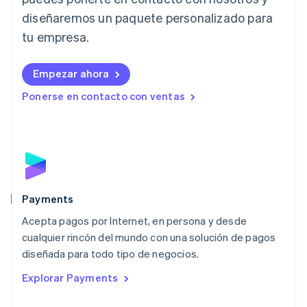
日本語
English
diseñaremos un paquete personalizado para
Letonia
English
tu empresa.
Liechtenstein
Deutsch
English
Empezar ahora
Lituania
English
Ponerse en contacto con ventas
Luxemburgo
Français
Deutsch
English
Malasia
English
简体中文
Malta
English
México
Español
English
Payments
Noruega
Acepta pagos por Internet, en persona y desde
English
cualquier rincón del mundo con una solución de pagos
Nueva Zelanda
English
diseñada para todo tipo de negocios.
Países Bajos
Explorar Payments
Nederlands
English
Polonia