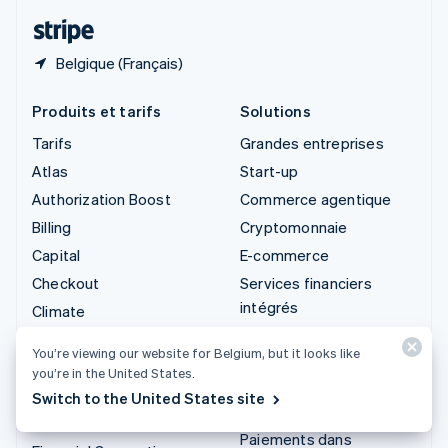
ไทย
English
Belgique (Français)
Produits et tarifs
Solutions
Tarifs
Grandes entreprises
Atlas
Start-up
Authorization Boost
Commerce agentique
Billing
Cryptomonnaie
Capital
E-commerce
Checkout
Services financiers
intégrés
Climate
Automatisation des
Connect
You’re viewing our website for Belgium, but it looks like
opérations financières
Cryptomonnaie
you’re in the United States.
Entreprises
Data Pipeline
Switch to the United States site
internationales
Elements
Paiements dans