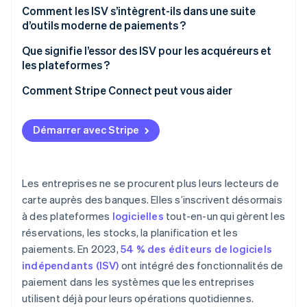
L’inscription, c’est la vente
Comment les ISV s’intègrent-ils dans une suite
d’outils moderne de paiements ?
La tarification est plus simple
Partenariat de recommandation
Que signifie l’essor des ISV pour les acquéreurs et
La relation devient plus solide
les plateformes ?
Modèle OVI
Les acquéreurs et les prestataires de services de
Comment Stripe Connect peut vous aider
Modèle facilitateur de paiement
paiement perdent leur domination
Les plateformes prennent des responsabilités
Démarrer avec Stripe
Les entreprises ne se procurent plus leurs lecteurs de
carte auprès des banques. Elles s’inscrivent désormais
à des plateformes
logicielles
tout-en-un qui gèrent les
réservations, les stocks, la planification et les
paiements. En 2023,
54 % des éditeurs de logiciels
indépendants (ISV)
ont intégré des fonctionnalités de
paiement dans les systèmes que les entreprises
utilisent déjà pour leurs opérations quotidiennes.