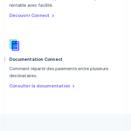
English
rentable avec facilité.
Portugal
Découvrir Connect
Português
English
R.A.S. de Hong Kong, Chine
English
简体中文
République tchèque
English
Roumanie
English
Documentation Connect
Royaume-Uni
English
Comment répartir des paiements entre plusieurs
Singapour
destinataires.
English
简体中文
Slovaquie
Consulter la documentation
English
Slovénie
English
Italiano
Suède
Svenska
English
Suisse
Deutsch
Français
Italiano
English
Thaïlande