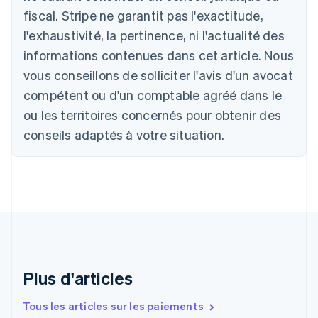
Australie
fiscal. Stripe ne garantit pas l'exactitude,
English
Autriche
l'exhaustivité, la pertinence, ni l'actualité des
Deutsch
English
informations contenues dans cet article. Nous
Belgique
vous conseillons de solliciter l'avis d'un avocat
Nederlands
Français
Deutsch
English
Brésil
compétent ou d'un comptable agréé dans le
Português
English
ou les territoires concernés pour obtenir des
Bulgarie
English
conseils adaptés à votre situation.
Canada
English
Français
Chine continentale
简体中文
English
Chypre
English
Croatie
English
Italiano
Danemark
English
Plus d'articles
Émirats arabes unis
English
Tous les articles sur les paiements