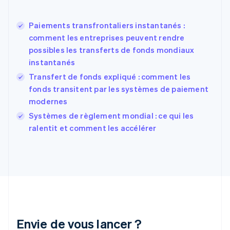
Espagne
Español
English
Estonie
Paiements transfrontaliers instantanés :
English
comment les entreprises peuvent rendre
États-Unis
possibles les transferts de fonds mondiaux
English
Español
简体中文
instantanés
Finlande
English
Svenska
Transfert de fonds expliqué : comment les
France
fonds transitent par les systèmes de paiement
Français
English
modernes
Gibraltar
English
Systèmes de règlement mondial : ce qui les
Grèce
ralentit et comment les accélérer
English
Hongrie
English
Inde
English
Irlande
English
Italie
Italiano
English
Envie de vous lancer ?
Japon