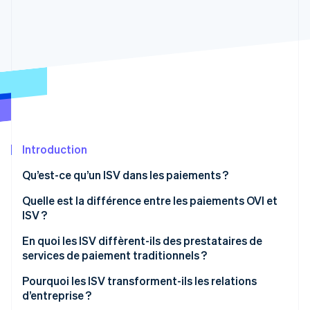
Découvrez les prochaines évolutions
Commerce en ligne
Radar
Prévention de la fraude
Écosystème
Atlas
Constitution de start-up
Partenaires
Climate
Stripe App Marketplace
Élimination du carbone
Identity
Vérification de l'identité
Introduction
Qu’est-ce qu’un ISV dans les paiements ?
Quelle est la différence entre les paiements OVI et
ISV ?
Stripe Sessions 2026
Découvrez comment Stripe construit l’infrastructure écono
OVI
En quoi les ISV diffèrent-ils des prestataires de
Regarder la vidéo
services de paiement traditionnels ?
ISV
Pourquoi les ISV transforment-ils les relations
d’entreprise ?