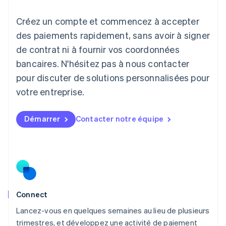
日本語
English
Créez un compte et commencez à accepter
Lettonie
English
des paiements rapidement, sans avoir à signer
Liechtenstein
de contrat ni à fournir vos coordonnées
Deutsch
English
Lituanie
bancaires. N'hésitez pas à nous contacter
English
pour discuter de solutions personnalisées pour
Luxembourg
votre entreprise.
Français
Deutsch
English
Malaisie
English
简体中文
Démarrer
Contacter notre équipe
Malte
English
Mexique
Español
English
Norvège
English
Nouvelle-Zélande
English
Connect
Pays-Bas
Lancez-vous en quelques semaines au lieu de plusieurs
Nederlands
English
trimestres, et développez une activité de paiement
Pologne