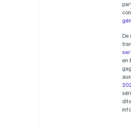
par
con
gén
De 
tra
ser
en 
gag
aux
20
sér
dit
inf