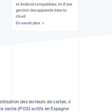
et Android compatibles, et d'une
gestion des appareils dans le
cloud.
Stripe Sessions 2026
En savoir plus
Découvrez comment
Stripe construit
l’infrastructure
économique de l’IA.
Regarder la vidéo
tilisation des lecteurs de cartes, il
de vente (POS) actifs
en Espagne