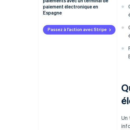
paiements avec un terminal de
paiement électronique en
Espagne
Est-il obligatoire de collecter
des paiements avec un lecteur
Passez à l’action avec Stripe
de carte en Espagne ?
Est-il sécuritaire de collecter
des paiements avec un terminal
de paiement électronique ?
Est-il possible de collecter les
pourboires par le biais d’un
terminal de paiement
Q
électronique en Espagne ?
é
Un 
inf