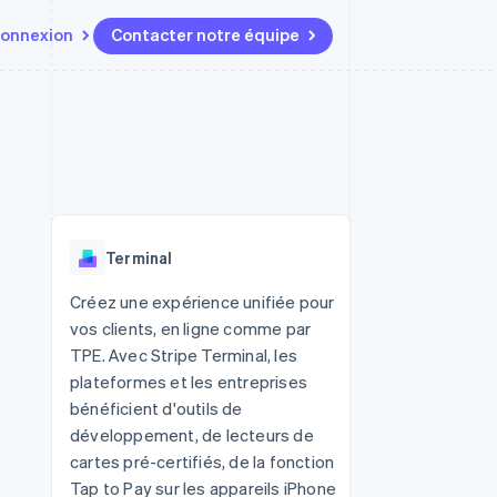
onnexion
Contacter notre équipe
Ressources
Écosystème
Contact
t marketplaces
Plus
Intégrations d'applications
Partenaires
Contacter notre équipe
Product roadmap
elle
Exemples de code
Stripe App Marketplace
Devenir partenaire
Découvrez les prochaines
r les
Blog des développeurs
évolutions
rs
État de l'API
 platforms
Radar
ciers intégrés
Terminal
Prévention de la fraude
ratif
es et virtuelles
Atlas
Créez une expérience unifiée pour
Constitution de start-up
vos clients, en ligne comme par
Climate
TPE. Avec Stripe Terminal, les
Élimination du carbone
plateformes et les entreprises
Identity
bénéficient d'outils de
Vérification de l'identité
développement, de lecteurs de
cartes pré-certifiés, de la fonction
Tap to Pay sur les appareils iPhone