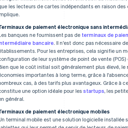
que les lecteurs de cartes indépendants en raison des o
implique.
Terminaux de paiement électronique sans intermédia
Les banques ne fournissent pas de
terminaux de paie
intermédiaire bancaire
. Il n'est donc pas nécessaire d
établissements. Pour les entreprises, cela signifie un me
configuration de leur système de point de vente (POS) et 
Bien que le coût initial soit généralement plus élevé, l
économies importantes à long terme, grâce à l'absence
nombreux cas, à des tarifs plus avantageux. Grâce à ce
constitue une option idéale pour les
startups
, les peti
en général.
Terminaux de paiement électronique mobiles
Un terminal mobile est une solution logicielle installée 
tablettes qui leur permet de servir de lecteurs de paiem