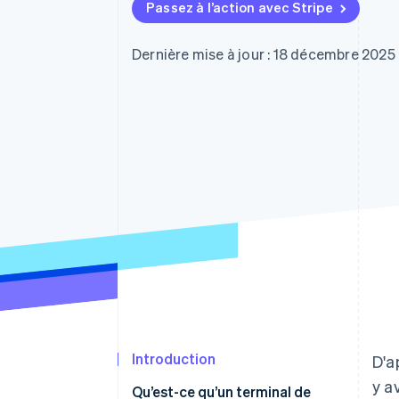
Authorization Boost
Passez à l’action avec Stripe
Acceptation optimisée
Link
Paiements accélérés
Dernière mise à jour : 18 décembre 2025
Financial Connections
Comptes financiers associés
Introduction
D'a
y a
Qu’est-ce qu’un terminal de