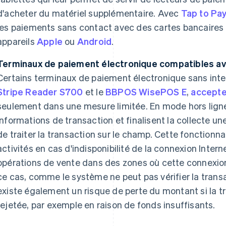
d'acheter du matériel supplémentaire. Avec
Tap to Pa
les paiements sans contact avec des cartes bancaires p
appareils
Apple
ou
Android
.
Terminaux de paiement électronique compatibles ave
Certains terminaux de paiement électronique sans inter
Stripe Reader S700
et le
BBPOS WisePOS E
,
accepte
seulement dans une mesure limitée. En mode hors ligne,
informations de transaction et finalisent la collecte une
de traiter la transaction sur le champ. Cette fonctionna
activités en cas d'indisponibilité de la connexion Inter
opérations de vente dans des zones où cette connexion
ce cas, comme le système ne peut pas vérifier la transa
existe également un risque de perte du montant si la t
rejetée, par exemple en raison de fonds insuffisants.