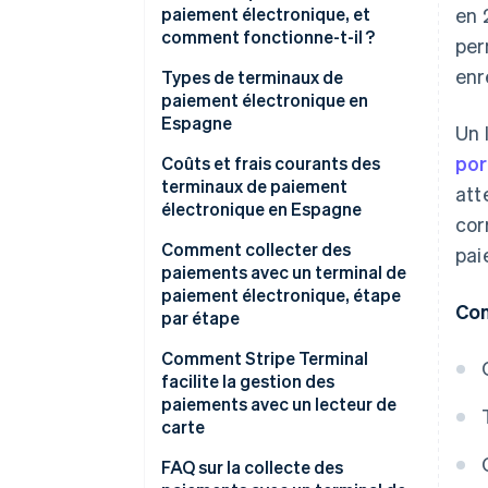
paiement électronique, et
en 
comment fonctionne-t-il ?
per
enr
Types de terminaux de
paiement électronique en
Espagne
Un 
por
Coûts et frais courants des
terminaux de paiement
att
électronique en Espagne
cor
Frais des terminaux de paiement
Comment collecter des
pai
électronique avec intermédiaire
paiements avec un terminal de
bancaire
paiement électronique, étape
Con
par étape
Frais des terminaux de paiement
électronique sans intermédiaire
Comment Stripe Terminal
bancaire
facilite la gestion des
paiements avec un lecteur de
carte
FAQ sur la collecte des