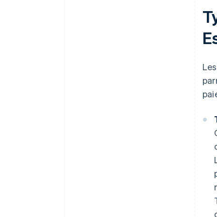
T
E
Les
par
pai