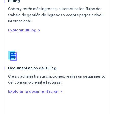
Billing
Noruega
Cobra y retén más ingresos, automatiza los flujos de
English
trabajo de gestión de ingresos y acepta pagos a nivel
Nueva Zelanda
English
internacional.
Países Bajos
Explorar Billing
Nederlands
English
Polonia
English
Portugal
Português
English
RAE de Hong Kong, China
English
简体中文
Documentación de Billing
Reino Unido
English
Crea y administra suscripciones, realiza un seguimiento
República Checa
del consumo y emite facturas.
English
Rumanía
Explorar la documentación
English
Singapur
English
简体中文
Suecia
Svenska
English