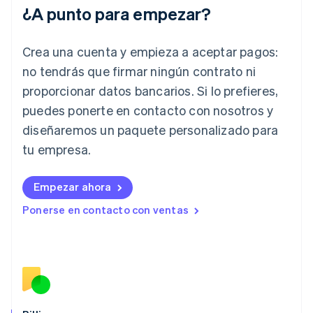
¿A punto para empezar?
India
English
Irlanda
Crea una cuenta y empieza a aceptar pagos:
English
no tendrás que firmar ningún contrato ni
Italia
proporcionar datos bancarios. Si lo prefieres,
Italiano
English
Japón
puedes ponerte en contacto con nosotros y
日本語
English
diseñaremos un paquete personalizado para
Letonia
English
tu empresa.
Liechtenstein
Deutsch
English
Empezar ahora
Lituania
English
Ponerse en contacto con ventas
Luxemburgo
Français
Deutsch
English
Malasia
English
简体中文
Malta
English
México
Español
English