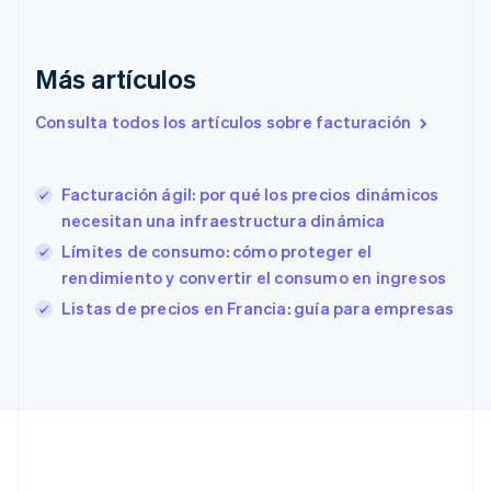
Emiratos Árabes Unidos
English
Más artículos
Eslovaquia
English
Eslovenia
Consulta todos los artículos sobre facturación
English
Italiano
España
Español
English
Facturación ágil: por qué los precios dinámicos
Estados Unidos
necesitan una infraestructura dinámica
English
Español
简体中文
Estonia
Límites de consumo: cómo proteger el
English
rendimiento y convertir el consumo en ingresos
Finlandia
Listas de precios en Francia: guía para empresas
English
Svenska
Francia
Français
English
Gibraltar
English
Grecia
English
Hungría
English