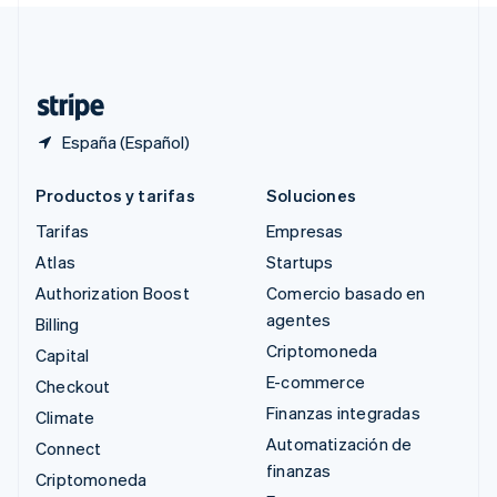
Suiza
Deutsch
Français
Italiano
English
Tailandia
ไทย
English
España (Español)
Productos y tarifas
Soluciones
Tarifas
Empresas
Atlas
Startups
Authorization Boost
Comercio basado en
agentes
Billing
Criptomoneda
Capital
E-commerce
Checkout
Finanzas integradas
Climate
Automatización de
Connect
finanzas
Criptomoneda