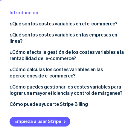
Sector público
Radar
Comercio minorista
Introducción
Prevención de fraude
Atlas
¿Qué son los costes variables en el e-commerce?
Constitución de una startup
Ecosystem
¿Qué son los costes variables en las empresas en
Climate
línea?
Eliminación de dióxido de carbono
Socios
Stripe App Marketplace
Identity
Coste de los bienes vendidos (CPV)
¿Cómo afecta la gestión de los costes variables a la
Verificación de identidad en línea
rentabilidad del e-commerce?
Envío y gestión logística
Control de costes
¿Cómo calculas los costes variables en las
Materiales de embalaje
operaciones de e-commerce?
Seguimiento de márgenes
Comisiones de procesamiento de pagos
¿Cómo puedes gestionar los costes variables para
Comparación de los costes de los productos y los
Stripe Sessions 2026
lograr una mayor eficiencia y control de márgenes?
Comisiones de marketplace y de plataforma
Descubre cómo Stripe está construyendo la infraestructu
canales
para la IA.
Renegocia lo que se mueve con el volumen
Cómo puede ayudarte Stripe Billing
Mano de obra relacionada con las ventas
Ver ahora
Optimiza el embalaje y la gestión logística
Rendimiento del marketing y comisiones de
Empieza a usar Stripe
referencia
Mantén la flexibilidad de los costes laborales