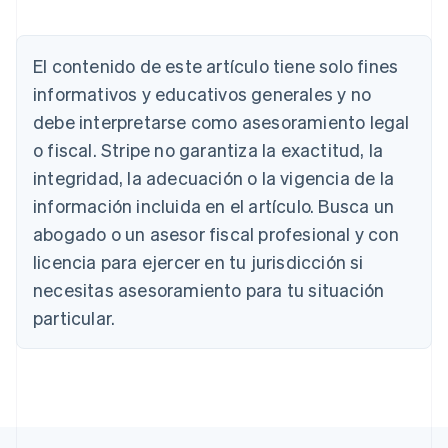
Alemania
Deutsch
English
El contenido de este artículo tiene solo fines
Australia
English
informativos y educativos generales y no
Austria
debe interpretarse como asesoramiento legal
Deutsch
English
Bélgica
o fiscal. Stripe no garantiza la exactitud, la
Nederlands
Français
Deutsch
English
integridad, la adecuación o la vigencia de la
Brasil
información incluida en el artículo. Busca un
Português
English
Bulgaria
abogado o un asesor fiscal profesional y con
English
licencia para ejercer en tu jurisdicción si
Canadá
necesitas asesoramiento para tu situación
English
Français
China continental
particular.
简体中文
English
Chipre
English
Croacia
English
Italiano
Dinamarca
English