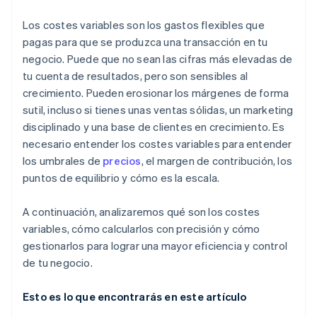
Ten cuidado con el aumento progresivo de los
costes
Los costes variables son los gastos flexibles que
pagas para que se produzca una transacción en tu
negocio. Puede que no sean las cifras más elevadas de
tu cuenta de resultados, pero son sensibles al
crecimiento. Pueden erosionar los márgenes de forma
sutil, incluso si tienes unas ventas sólidas, un marketing
disciplinado y una base de clientes en crecimiento. Es
necesario entender los costes variables para entender
los umbrales de
precios
, el margen de contribución, los
puntos de equilibrio y cómo es la escala.
A continuación, analizaremos qué son los costes
variables, cómo calcularlos con precisión y cómo
gestionarlos para lograr una mayor eficiencia y control
de tu negocio.
Esto es lo que encontrarás en este artículo