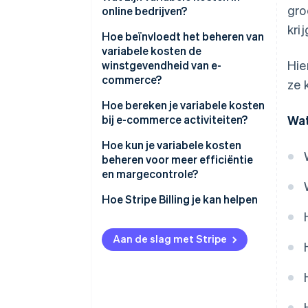
gro
online bedrijven?
kri
Kosten van verkochte goederen
Hoe beïnvloedt het beheren van
(COGS)
variabele kosten de
Hie
winstgevendheid van e-
Verzending en afhandeling
commerce?
ze 
Verpakkingsmaterialen
Kosten bewaken
Hoe bereken je variabele kosten
bij e-commerce activiteiten?
Wat
Kosten voor
Marges bijhouden
betalingsverwerking
Hoe kun je variabele kosten
Product- en kanaalkosten
beheren voor meer efficiëntie
Marktplaats- en
vergelijken
en margecontrole?
platformcommissies
Onderhandel opnieuw over wat
Hoe Stripe Billing je kan helpen
Verkoopgerelateerde arbeid
beweegt met volume
Prestatiemarketing en
Verbeter je verpakking en
Aan de slag met Stripe
verwijzingskosten
afhandeling
Houd arbeidskosten flexibel
Let op kruipende kosten