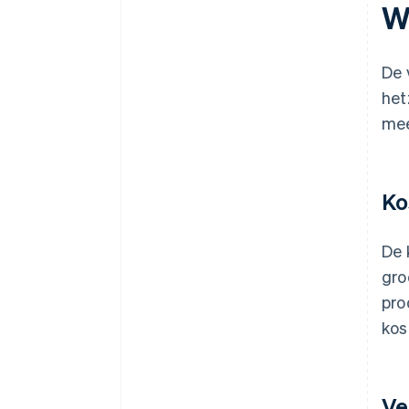
Wa
De 
het
mee
Ko
De 
gro
pro
kos
Ve