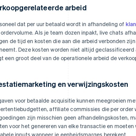
rkoopgerelateerde arbeid
soneel dat per uur betaald wordt in afhandeling of
kla
 ordervolume. Als je team dozen inpakt, live chats afh
jgen de tijd en kosten die aan die arbeid verbonden zij
neemt. Deze kosten worden niet altijd geclassificeerd
gt een groot deel van de operationele arbeid de verkoo
estatiemarketing en verwijzingskosten
gaven voor betaalde acquisitie kunnen meegroeien met 
ertentiebudgetten, affiliate commissies die per order 
goedingen zijn misschien geen afhandelingskosten, ma
ten voor het genereren van elke transactie en moete
iabele inputs wanneer je eenheidsmarges berekent.