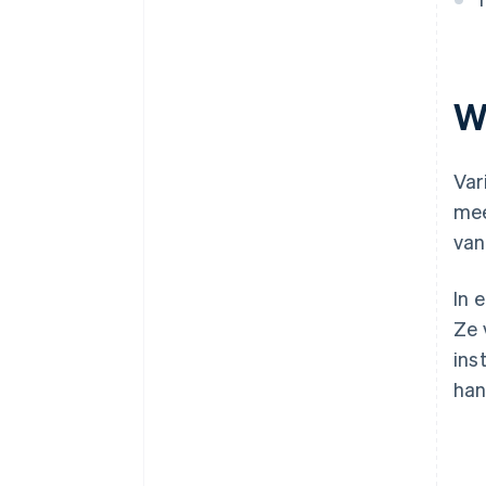
W
Var
mee
van
In 
Ze 
ins
han