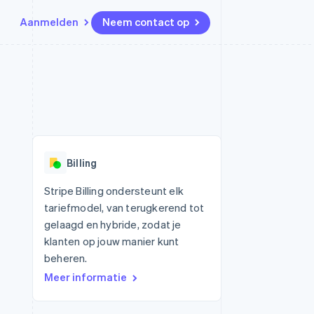
Aanmelden
Neem contact op
Bronnen
Ecosysteem
Contact
marktplaatsen
Meer
App-integraties
Partners
Neem contact op
Product roadmap
Voorbeelden van code
Stripe App Marketplace
Partner worden
Ontdek wat er in het verschiet
or platforms
Developerblog
ligt
r platforms
API-status
financiële
Radar
Billing
Fraudepreventie
tuele kaarten
Atlas
ing
Stripe Billing ondersteunt elk
Oprichting van een start-up
tariefmodel, van terugkerend tot
Climate
gelaagd en hybride, zodat je
CO₂-verwijdering
klanten op jouw manier kunt
Identity
beheren.
Online identiteitsverificatie
Meer informatie