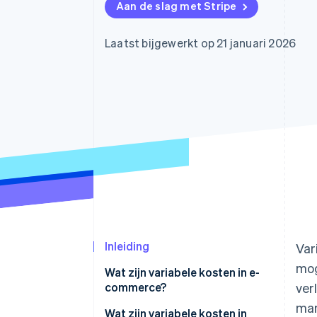
Aan de slag met Stripe
Link
Versneld afrekenen
Financial Connections
Laatst bijgewerkt op 21 januari 2026
Data gekoppelde rekeningen
Inleiding
Var
mog
Wat zijn variabele kosten in e-
commerce?
ver
man
Wat zijn variabele kosten in