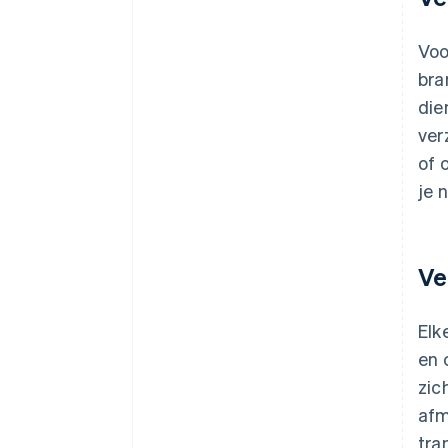
Voo
bra
die
ver
of 
je 
Ve
Elk
en 
zic
afm
tra