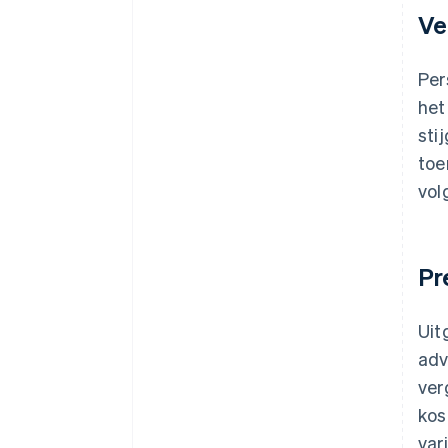
Ve
Per
het
sti
toe
vol
Pr
Uit
adv
ver
kos
var