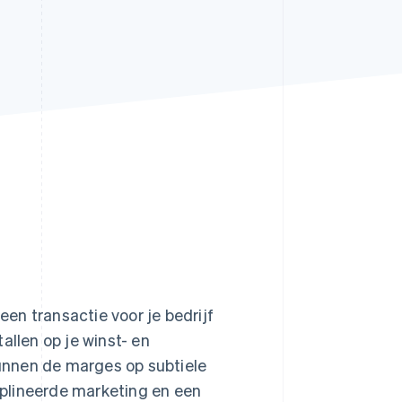
Stripe Sessions 2026
Ontdek hoe Stripe de
economische
infrastructuur voor AI
bouwt.
Nu bekijken
een transactie voor je bedrijf
allen op je winst- en
kunnen de marges op subtiele
ciplineerde marketing en een