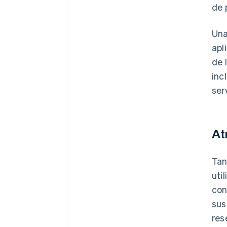
de 
Una
apl
de 
inc
ser
At
Tan
uti
con
sus
res