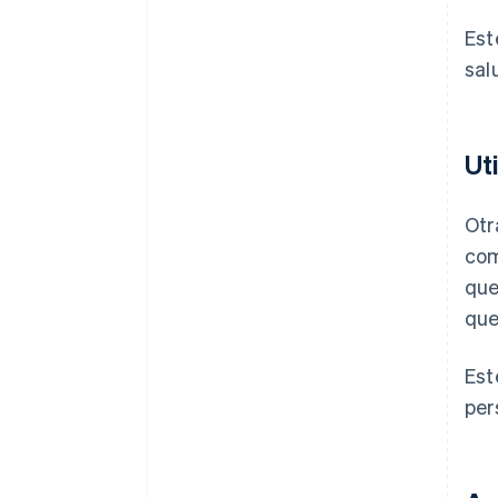
Est
sal
Ut
Otr
com
que
que
Est
per