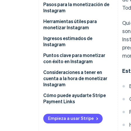
Vender productos y servicios
Pasos para la monetización de
Tod
Instagram
Atraer tráfico de clientes
Cambiar a una cuenta
Herramientas útiles para
Qui
Utilizar el marketing de
profesional
monetizar Instagram
son
afiliación
Establecer un objetivo
Diseño
Ingresos estimados de
Ins
Aceptar proyectos de
Instagram
pre
relaciones públicas (RP)
Determinar tu objetivo
Análisis
Puntos clave para monetizar
mon
Utiliza las funciones oficiales de
Comprender el propósito del
Enlaces de pago
con éxito en Instagram
monetización.
contenido
Est
Elegir un género que se adapte a
Consideraciones a tener en
Fomenta las donaciones
Crea una vía de acción
ti
cuenta a la hora de monetizar
durante las transmisiones en
Instagram
directo.
Tener en cuenta las
necesidades del mercado y el
Marketing sigiloso
Cómo puede ayudarte Stripe
equilibrio competitivo.
Payment Links
Afirmaciones publicitarias
Esperar actualizaciones
exageradas
continuas.
Empieza a usar Stripe
Derechos de autor, derechos de
Utiliza publicidad
uso de imágenes y derechos de