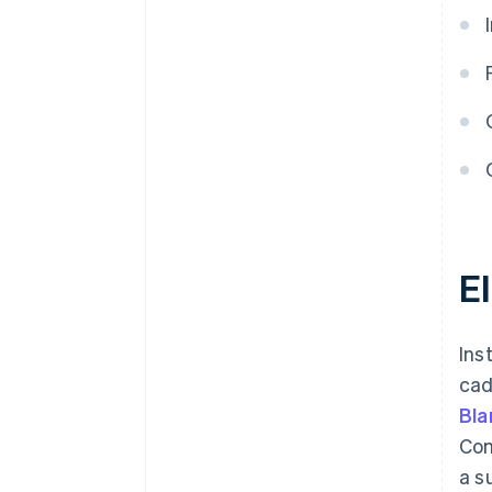
uso de música
E
Ins
cad
Bla
Com
a s