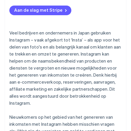
Verwacht voortdurende updates
Overdreven reclameclaims
Aan de slag met Stripe
Gebruik advertenties
Auteursrecht, beeld- en muziekrechten
Veel bedrijven en ondernemers in Japan gebruiken
Instagram – vaak afgekort tot ‘Insta’ – als app voor het
delen van foto's en als belangrijk kanaal om klanten aan
te trekken en omzet te genereren. Instagram kan
helpen om de naamsbekendheid van producten en
diensten te vergroten en nieuwe mogelijkheden voor
het genereren van inkomsten te creëren. Denk hierbij
aan e-commerceverkoop, reserveringen, aanvragen,
affiliate marketing en zakelijke partnerschappen. Dit
alles wordt aangestuurd door betrokkenheid op
Instagram.
Nieuwkomers op het gebied van het genereren van
inkomsten met Instagram hebben misschien vragen