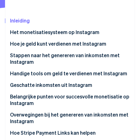
Oprichting van een start-up
Climate
Ecosysteem
Inleiding
CO₂-verwijdering
Partners
Identity
Het monetisatiesysteem op Instagram
Stripe App Marketplace
Online identiteitsverificatie
Hoe je geld kunt verdienen met Instagram
Producten en diensten verkopen
Stappen naar het genereren van inkomsten met
Instagram
Klantenverkeer stimuleren
Stripe Sessions 2026
Schakel over naar een professioneel account
Handige tools om geld te verdienen met Instagram
Gebruik affiliate marketing
Ontdek hoe Stripe de economische infrastructuu
Nu bekijken
Stel een doel
Ontwerp
Geschatte inkomsten uit Instagram
Accepteer PR-projecten
Bepaal je doelgroep
Analyse
Belangrijke punten voor succesvolle monetisatie op
Gebruik officiële functies voor het genereren van
Instagram
inkomsten
Begrijp het doel van de content
Betaallinks
Kies een genre dat bij je past
Overwegingen bij het genereren van inkomsten met
Moedig donaties aan tijdens livestreams
Creëer een pad naar actie
Instagram
Houd rekening met de behoeften van de markt en
het concurrentie-evenwicht
Stealthmarketing
Hoe Stripe Payment Links kan helpen