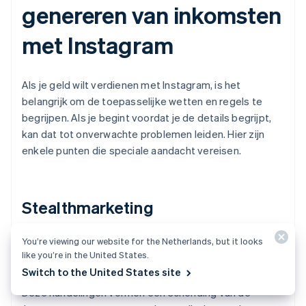
genereren van inkomsten
met Instagram
Als je geld wilt verdienen met Instagram, is het
belangrijk om de toepasselijke wetten en regels te
begrijpen. Als je begint voordat je de details begrijpt,
kan dat tot onverwachte problemen leiden. Hier zijn
enkele punten die speciale aandacht vereisen.
Stealthmarketing
You’re viewing our website for the Netherlands, but it looks
Stealthmarketing houdt in dat je content plaatst die
like you’re in the United States.
verbergt dat het om reclame gaat, ondanks dat je een
Switch to the United States site
vergoeding of producten van een bedrijf ontvangt.
Deze handelingen vormen een schending van de