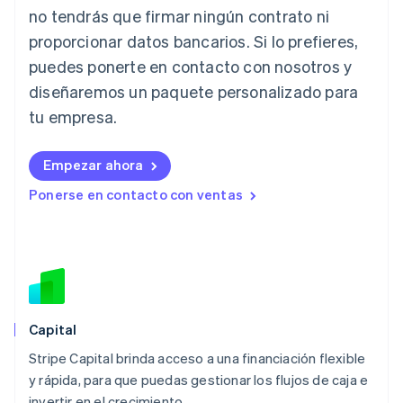
no tendrás que firmar ningún contrato ni
Italia
proporcionar datos bancarios. Si lo prefieres,
Italiano
English
Japón
puedes ponerte en contacto con nosotros y
日本語
English
diseñaremos un paquete personalizado para
Letonia
English
tu empresa.
Liechtenstein
Deutsch
English
Empezar ahora
Lituania
English
Ponerse en contacto con ventas
Luxemburgo
Français
Deutsch
English
Malasia
English
简体中文
Malta
English
México
Español
English
Capital
Noruega
Stripe Capital brinda acceso a una financiación flexible
English
y rápida, para que puedas gestionar los flujos de caja e
Nueva Zelanda
English
invertir en el crecimiento.