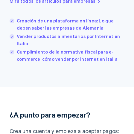
Mira todos los artículos para empresas
English
Eslovenia
English
Italiano
España
Creación de una plataforma en línea: Lo que
Español
English
deben saber las empresas de Alemania
Estados Unidos
Vender productos alimentarios por Internet en
English
Español
简体中文
Estonia
Italia
English
Cumplimiento de la normativa fiscal para e-
Finlandia
commerce: cómo vender por Internet en Italia
English
Svenska
Francia
Français
English
Gibraltar
English
Grecia
English
Hungría
English
¿A punto para empezar?
India
English
Irlanda
Crea una cuenta y empieza a aceptar pagos:
English