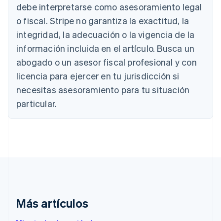
English
debe interpretarse como asesoramiento legal
Austria
o fiscal. Stripe no garantiza la exactitud, la
Deutsch
English
Bélgica
integridad, la adecuación o la vigencia de la
Nederlands
Français
Deutsch
English
información incluida en el artículo. Busca un
Brasil
abogado o un asesor fiscal profesional y con
Português
English
Bulgaria
licencia para ejercer en tu jurisdicción si
English
necesitas asesoramiento para tu situación
Canadá
English
Français
particular.
China continental
简体中文
English
Chipre
English
Croacia
English
Italiano
Dinamarca
English
Emiratos Árabes Unidos
English
Más artículos
Eslovaquia