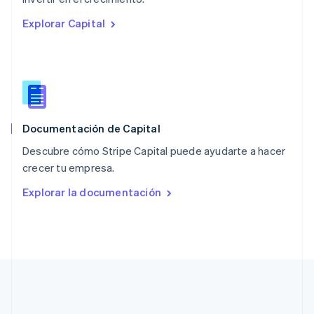
Países Bajos
Explorar Capital
Nederlands
English
Polonia
English
Portugal
Português
English
RAE de Hong Kong, China
English
简体中文
Documentación de Capital
Reino Unido
English
Descubre cómo Stripe Capital puede ayudarte a hacer
República Checa
crecer tu empresa.
English
Rumanía
Explorar la documentación
English
Singapur
English
简体中文
Suecia
Svenska
English
Suiza
Deutsch
Français
Italiano
English
Tailandia
ไทย
English