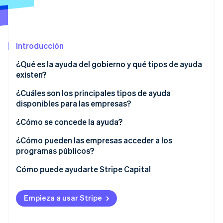
Sector público
Radar
Comercio minorista
Prevención de fraude
Atlas
Introducción
Constitución de una startup
Ecosystem
Climate
¿Qué es la ayuda del gobierno y qué tipos de ayuda
Eliminación de dióxido de carbono
Socios
existen?
Stripe App Marketplace
Identity
¿Cuáles son los principales tipos de ayuda
Verificación de identidad en línea
disponibles para las empresas?
Ayuda para nuevas empresas
¿Cómo se concede la ayuda?
Programas para la expansión de una empresa
¿Cómo pueden las empresas acceder a los
programas públicos?
Stripe Sessions 2026
Ayuda específica
Descubre cómo Stripe está construyendo la infraestructu
Cómo puede ayudarte Stripe Capital
para la IA.
Ver ahora
Empieza a usar Stripe