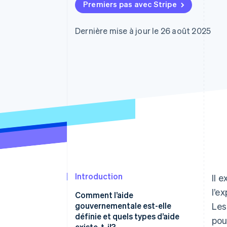
Authorization Boost
Premiers pas avec Stripe
Optimisation des acceptations
Link
Paiements accélérés
Dernière mise à jour le 26 août 2025
Introduction
Il 
l’e
Comment l’aide
gouvernementale est-elle
Les
définie et quels types d’aide
pou
existe-t-il?