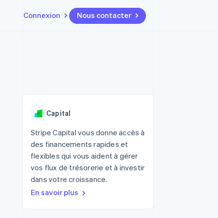
Connexion
Nous contacter
Ressources
Écosystème
Contact
t places de
Plus
Intégrations d'applications
Partenaires
Nous contacter
Product roadmap
ssions
Exemples de code
Stripe App Marketplace
Devenir partenaire
Découvrez ce qui vous attend
Blog des développeurs
r les
rs
État des API
Radar
Prévention de la fraude
Capital
Atlas
tif
Constitution d'une entreprise
Stripe Capital vous donne accès à
des financements rapides et
Climate
Élimination du carbone
flexibles qui vous aident à gérer
vos flux de trésorerie et à investir
Identity
Vérification de l'identité
dans votre croissance.
En savoir plus