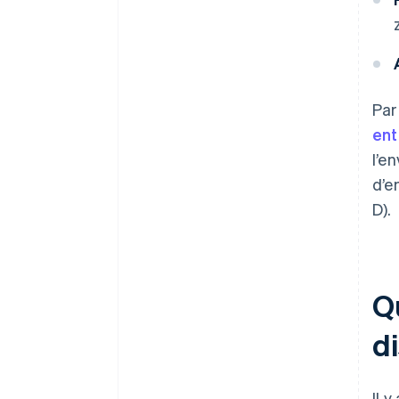
Par
ent
l’e
d’e
D).
Qu
d
Il y