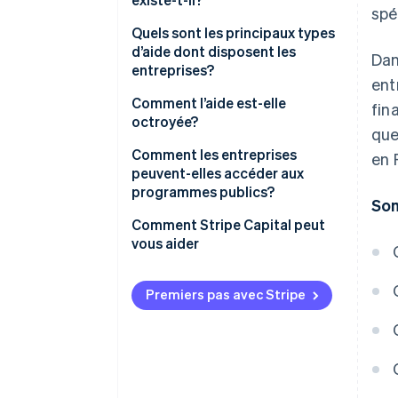
spé
Quels sont les principaux types
d’aide dont disposent les
Dan
entreprises?
ent
Assistance aux nouvelles
Comment l’aide est-elle
fin
entreprises
octroyée?
que
Programmes de développement
Comment les entreprises
en 
des entreprises
peuvent-elles accéder aux
programmes publics?
So
Aide ciblée
Comment Stripe Capital peut
vous aider
Premiers pas avec Stripe