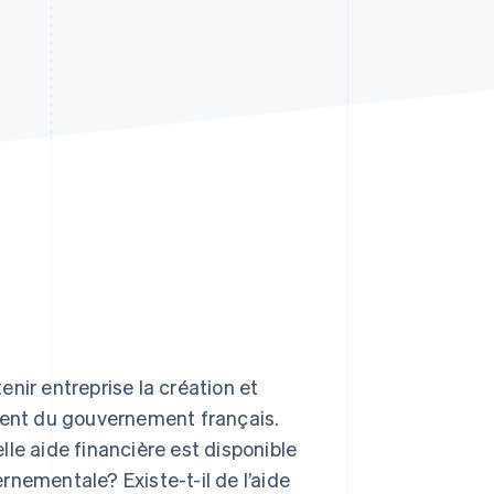
Stripe Sessions 2026
Découvrez comment
Stripe construit
l’infrastructure
économique pour l’IA.
Regarder
nir entreprise la création et
nnent du gouvernement français.
le aide financière est disponible
nementale? Existe-t-il de l’aide