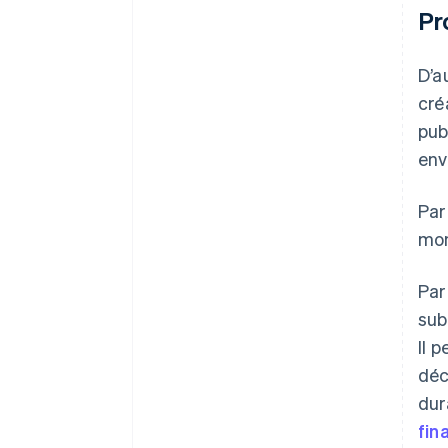
Pr
D’a
cré
pub
env
Par
mon
Par
sub
Il 
déc
dur
fin