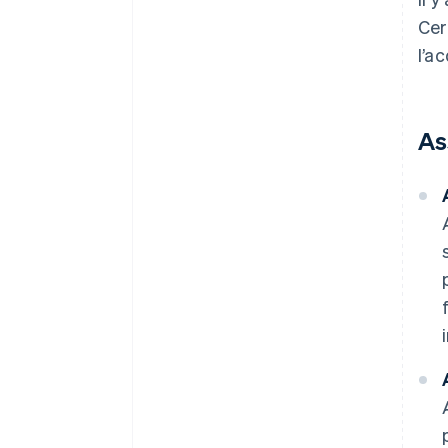
Cer
l’a
As