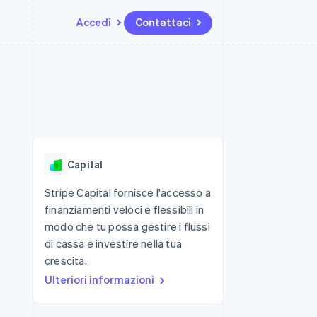
Accedi
Contattaci
Risorse
Ecosistema
Recapiti
me e marketplace
Altro
Integrazioni app
Partner
Contattaci
Product roadmap
ns
Esempi di codice
Stripe App Marketplace
Diventa nostro partner
Scopri cosa ti aspetta
 piattaforme
Blog per sviluppatori
ibero
Stato dell'API
Radar
Prevenzione delle frodi
Capital
Atlas
Costituzione di start-up
Stripe Capital fornisce l'accesso a
finanziamenti veloci e flessibili in
Climate
Rimozione del carbonio
modo che tu possa gestire i flussi
di cassa e investire nella tua
Identity
Verifica online dell'identità
crescita.
Ulteriori informazioni