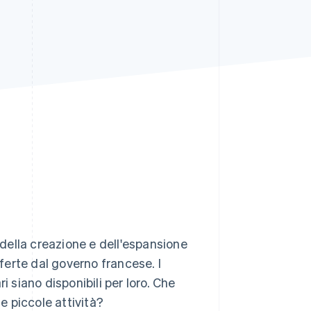
Stripe Sessions 2026
Scopri come Stripe sta
costruendo
l'infrastruttura
economica per l'IA.
Guarda ora
della creazione e dell'espansione
fferte dal governo francese. I
ri siano disponibili per loro. Che
le piccole attività?