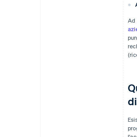
Ad 
azi
pun
rec
(ri
Qu
di
Esi
pro
l'a