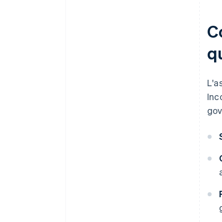
Co
qu
L'a
Inc
gov