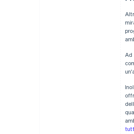
Alt
mir
pro
amb
Ad 
com
un'
Ino
off
del
qua
amb
tut