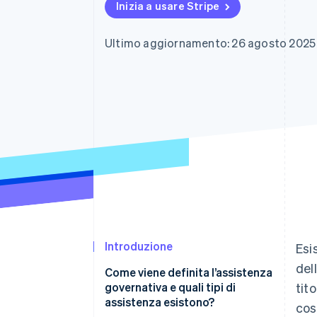
Inizia a usare Stripe
Link
Pagamento accelerato
Financial Connections
Ultimo aggiornamento: 26 agosto 2025
Conti finanziari collegati
Introduzione
Esi
del
Come viene definita l’assistenza
governativa e quali tipi di
tito
assistenza esistono?
cos