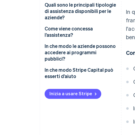
Quali sono le principali tipologie
di assistenza disponibili per le
In 
aziende?
fra
l'a
Assistenza per nuove aziende
Come viene concessa
l’assistenza?
ben
Programmi per l’espansione
dell’attività
In che modo le aziende possono
accedere ai programmi
Con
Assistenza mirata
pubblici?
In che modo Stripe Capital può
esserti d’aiuto
Inizia a usare Stripe