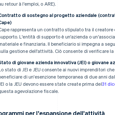
au retour à l'emploi, o ARE).
Contratto di sostegno al progetto aziendale (contrat
Cape)
Cape rappresenta un contratto stipulato tra il creatore 
supporto. L'entità di supporto è un'azienda o un'assoc
materiale e finanziaria. Il beneficiario si impegna a s
sulla gestione dell'attività. Ciò consente di verificare la 
Stato di giovane azienda innovativa (JEI) o giovane az
Lo stato di JEI e JEU consente ai nuovi imprenditori che 
beneficiare di un'esenzione temporanea di due anni dalle
JEI o la JEU devono essere state create prima del
31 di
questa agevolazione fiscale.
ogrammi per l'espansione dell'attività